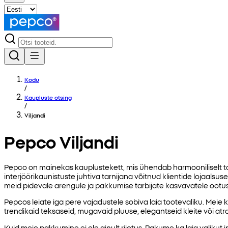
Kodu
/
Kaupluste otsing
/
Viljandi
Pepco Viljandi
Pepco on mainekas kauplustekett, mis ühendab harmooniliselt t
interjöörikaunistuste juhtiva tarnijana võitnud klientide lojaalsuse
meid pidevale arengule ja pakkumise tarbijate kasvavatele ootu
Pepcos leiate iga pere vajadustele sobiva laia tootevaliku. Meie ka
trendikaid teksaseid, mugavaid pluuse, elegantseid kleite või a
Kuid meie pakkumine ei ole ainult riietus. Pakume ka laia valikut 