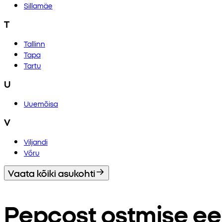
Sillamäe
T
Tallinn
Tapa
Tartu
U
Uuemõisa
V
Viljandi
Vőru
Vaata kõiki asukohti
Pepcost ostmise ee