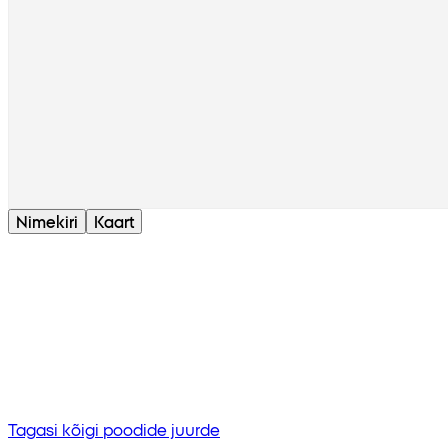
Nimekiri
Kaart
Tulemust ei leitud
Proovi sisestada mõni muu fraas või kontrollige õig
Tagasi kõigi poodide juurde