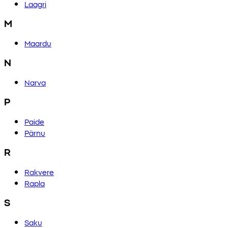
Laagri
M
Maardu
N
Narva
P
Paide
Pärnu
R
Rakvere
Rapla
S
Saku