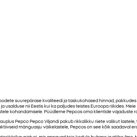
oodete suurepärase kvaliteedi ja taskukohased hinnad, pakkudes 
 ja usalduse nii Eestis kui ka paljudes teistes Euroopa riikides. Meie
stele kohandamisele. Püüdleme Pepcos oma klientide vajaduste ra
uplus Pepco Pepco Viljandi pakub rikkalikku riiete valikut lastele, 
traktiivseid mänguasju väikelastele, Pepcos on see kõik saadaval 
interjöörikaunistusi, mis annavad teie kodule hubase ja stiilse ilme.