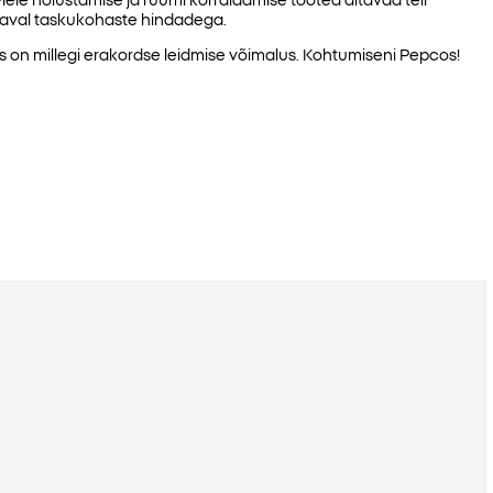
aadaval taskukohaste hindadega.
on millegi erakordse leidmise võimalus. Kohtumiseni Pepcos!