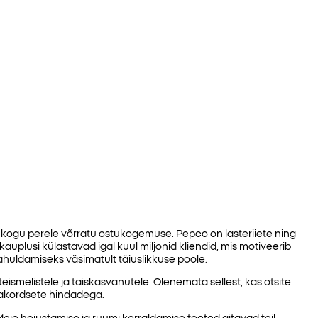
kogu perele võrratu ostukogemuse. Pepco on lasteriiete ning
 kauplusi külastavad igal kuul miljonid kliendid, mis motiveerib
huldamiseks väsimatult täiuslikkuse poole.
teismelistele ja täiskasvanutele. Olenemata sellest, kas otsite
erakordsete hindadega.
 Meie hoiustamise ja ruumi korraldamise tooted aitavad teil