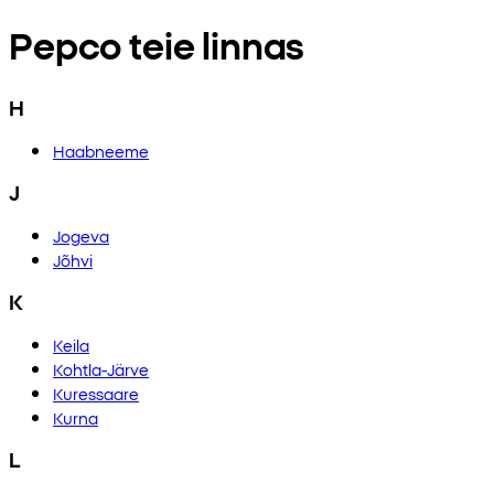
Pepco teie linnas
H
Haabneeme
J
Jogeva
Jõhvi
K
Keila
Kohtla-Järve
Kuressaare
Kurna
L