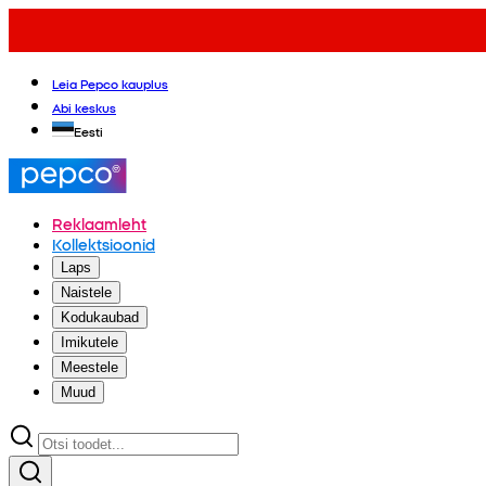
Leia Pepco kauplus
Abi keskus
Eesti
Reklaamleht
Kollektsioonid
Laps
Naistele
Kodukaubad
Imikutele
Meestele
Muud