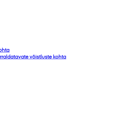
ohta
raldatavate võistluste kohta