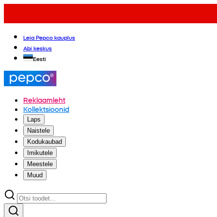
Leia Pepco kauplus
Abi keskus
Eesti
Reklaamleht
Kollektsioonid
Laps
Naistele
Kodukaubad
Imikutele
Meestele
Muud