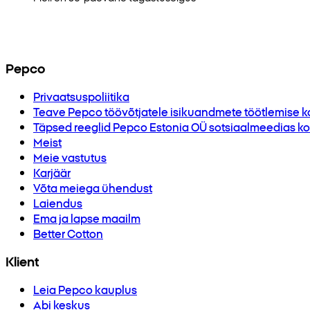
Pepco
Privaatsuspoliitika
Teave Pepco töövõtjatele isikuandmete töötlemise k
Täpsed reeglid Pepco Estonia OÜ sotsiaalmeedias kor
Meist
Meie vastutus
Karjäär
Võta meiega ühendust
Laiendus
Ema ja lapse maailm
Better Cotton
Klient
Leia Pepco kauplus
Abi keskus