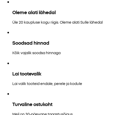
Oleme alati lähedal
Üle 20 kaupluse kogu riigis. Oleme alati Sulle lähedal
Soodsad hinnad
Kõik vajalik soodsa hinnaga
Lai tootevalik
Lai valik tooteid endale, perele ja kodule
Turvaline ostukoht
Meil on 30-päevane tagastusõigus