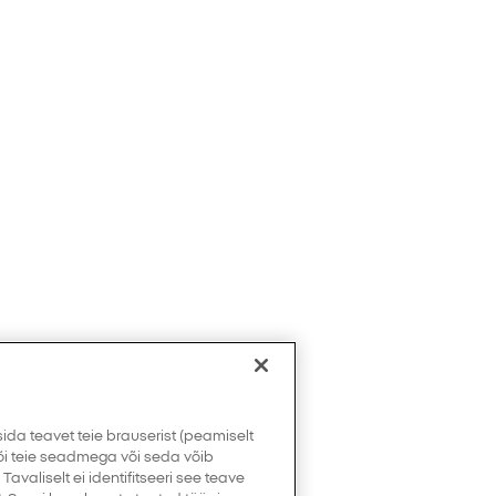
sida teavet teie brauserist (peamiselt
 või teie seadmega või seda võib
Tavaliselt ei identifitseeri see teave