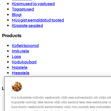
Küsimused ja vastused
Tagastused
Blogi
Müügist eemaldatud tooted
Küpsiste seaded
Products
Kollektsioonid
Imikutele
Laps
Kodukaubad
Naistele
Meestele
Muud
Leiad meid ka
Kui külastate mõnda veebisaiti, võib see salvestada või välja ot
küpsiste vormis). See teave võib olla seotud teie, teie eelistuste
kasutada veebisaidi esitamiseks viisil, mis vastab teie ootustele. 