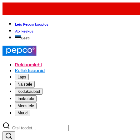
Leia Pepco kauplus
Abi keskus
Eesti
Reklaamleht
Kollektsioonid
Laps
Naistele
Kodukaubad
Imikutele
Meestele
Muud