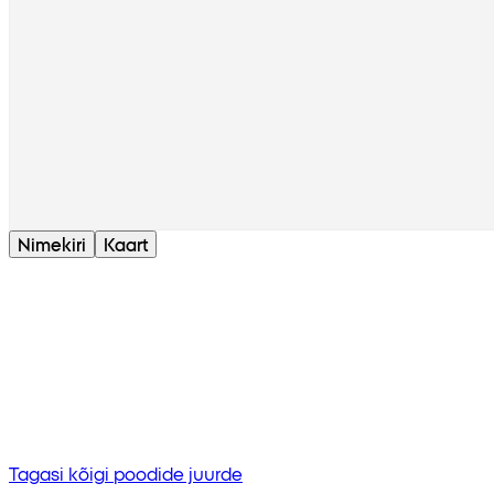
Nimekiri
Kaart
Tulemust ei leitud
Proovi sisestada mõni muu fraas või kontrollige õig
Tagasi kõigi poodide juurde