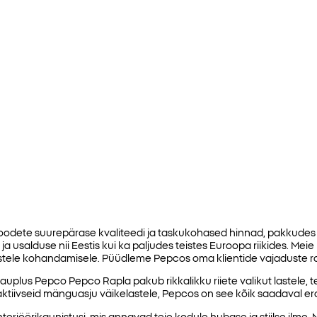
oodete suurepärase kvaliteedi ja taskukohased hinnad, pakkudes 
 ja usalduse nii Eestis kui ka paljudes teistes Euroopa riikides. Meie
stele kohandamisele. Püüdleme Pepcos oma klientide vajaduste ra
auplus Pepco Pepco Rapla pakub rikkalikku riiete valikut lastele, te
traktiivseid mänguasju väikelastele, Pepcos on see kõik saadaval 
interjöörikaunistusi, mis annavad teie kodule hubase ja stiilse ilme.