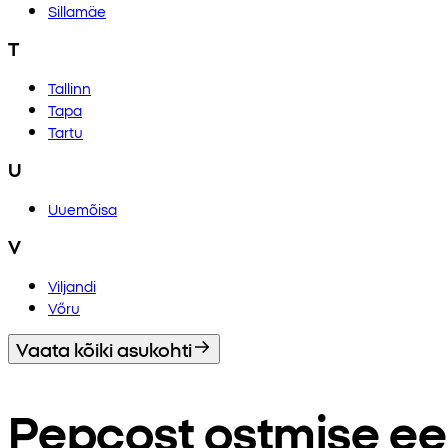
Sillamäe
T
Tallinn
Tapa
Tartu
U
Uuemõisa
V
Viljandi
Vőru
Vaata kõiki asukohti
Pepcost ostmise ee