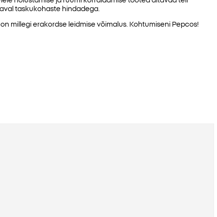
aadaval taskukohaste hindadega.
n millegi erakordse leidmise võimalus. Kohtumiseni Pepcos!