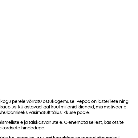
kogu perele võrratu ostukogemuse. Pepco on lasteriiete ning
 kauplusi külastavad igal kuul miljonid kliendid, mis motiveerib
huldamiseks väsimatult täiuslikkuse poole.
ismelistele ja täiskasvanutele. Olenemata sellest, kas otsite
erakordsete hindadega.
 Meie hoiustamise ja ruumi korraldamise tooted aitavad teil