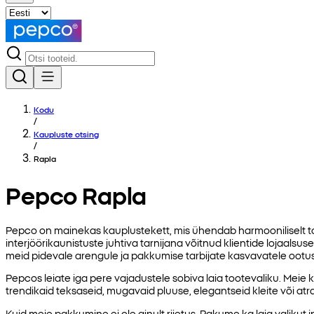
Kodu
/
Kaupluste otsing
/
Rapla
Pepco Rapla
Pepco on mainekas kauplustekett, mis ühendab harmooniliselt t
interjöörikaunistuste juhtiva tarnijana võitnud klientide lojaalsuse
meid pidevale arengule ja pakkumise tarbijate kasvavatele ootu
Pepcos leiate iga pere vajadustele sobiva laia tootevaliku. Meie k
trendikaid teksaseid, mugavaid pluuse, elegantseid kleite või a
Kuid meie pakkumine ei ole ainult riietus. Pakume ka laia valikut 