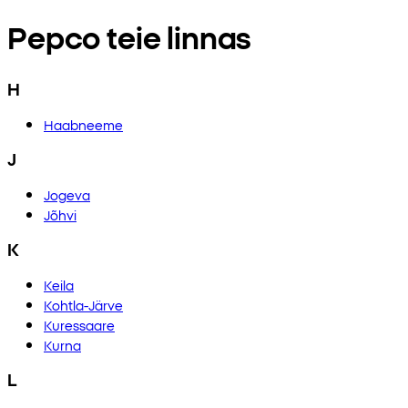
Pepco teie linnas
H
Haabneeme
J
Jogeva
Jõhvi
K
Keila
Kohtla-Järve
Kuressaare
Kurna
L