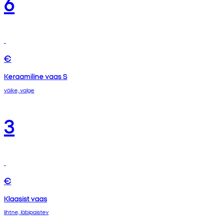
6
€
Keraamiline vaas S
väike, valge
3
€
Klaasist vaas
lihtne, läbipaistev