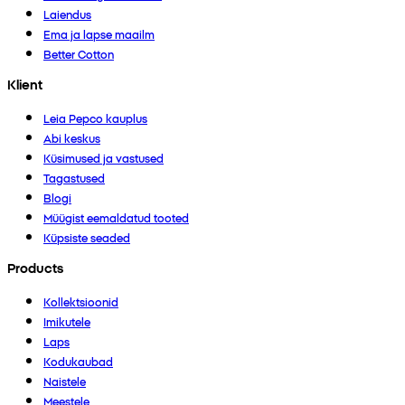
Laiendus
Ema ja lapse maailm
Better Cotton
Klient
Leia Pepco kauplus
Abi keskus
Küsimused ja vastused
Tagastused
Blogi
Müügist eemaldatud tooted
Küpsiste seaded
Products
Kollektsioonid
Imikutele
Laps
Kodukaubad
Naistele
Meestele