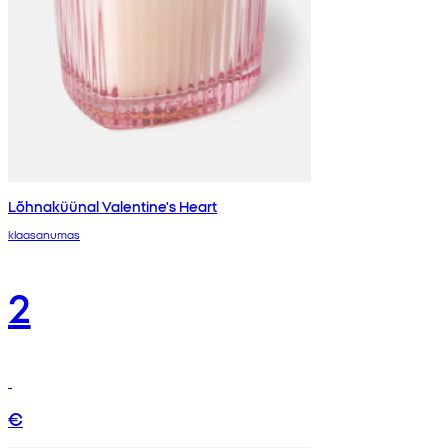
Lõhnaküünal Valentine's Heart
klaasanumas
2
€