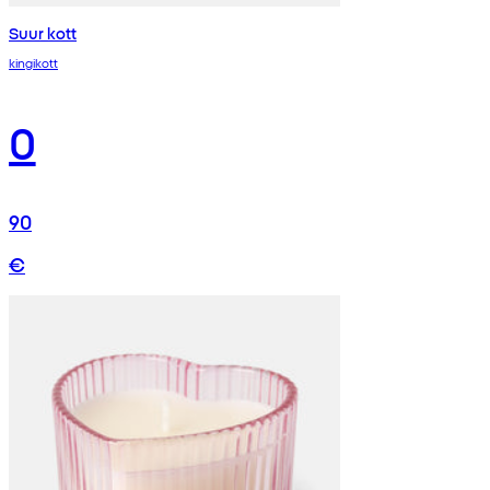
Suur kott
kingikott
0
90
€