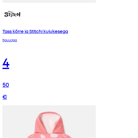
Tass kõrre ja Stitchi kujukesega
figuuriga
4
50
€