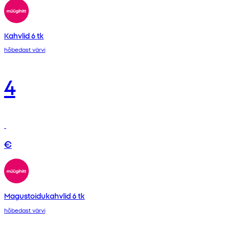
Kahvlid 6 tk
hõbedast värvi
4
€
Magustoidukahvlid 6 tk
hõbedast värvi