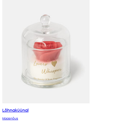
Lõhnaküünal
klaasnõus