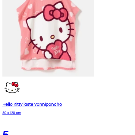
Hello Kitty laste vanniponcho
60 x 120 cm
5