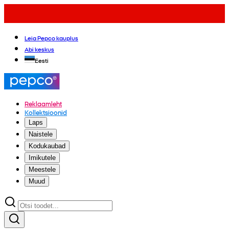
Leia Pepco kauplus
Abi keskus
Eesti
Reklaamleht
Kollektsioonid
Laps
Naistele
Kodukaubad
Imikutele
Meestele
Muud