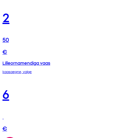
2
50
€
Lilleornamendiga vaas
kaasaegne, valge
6
€