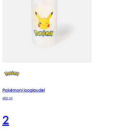
Pokémoni joogipudel
450 ml
2