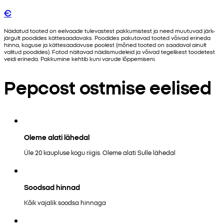
€
Näidatud tooted on eelvaade tulevastest pakkumistest ja need muutuvad järk-
järgult poodides kättesaadavaks. Poodides pakutavad tooted võivad erineda
hinna, koguse ja kättesaadavuse poolest (mõned tooted on saadaval ainult
valitud poodides). Fotod näitavad näidismudeleid ja võivad tegelikest toodetest
veidi erineda. Pakkumine kehtib kuni varude lõppemiseni.
Pepcost ostmise eelised
Oleme alati lähedal
Üle 20 kaupluse kogu riigis. Oleme alati Sulle lähedal
Soodsad hinnad
Kõik vajalik soodsa hinnaga