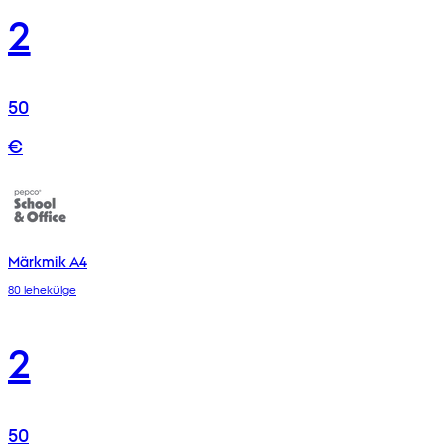
2
50
€
Märkmik A4
80 lehekülge
2
50