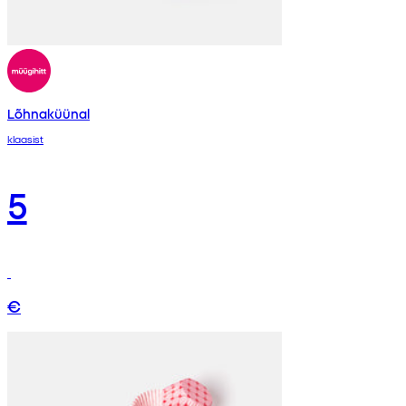
Lõhnaküünal
klaasist
5
€