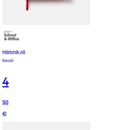
Märkmik A5
lipsuga
4
50
€