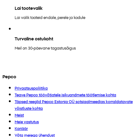
Lai tootevalik
Lai valik tooteid endale, perele ja kodule
Turvaline ostukoht
Meil on 30-päevane tagastusõigus
Pepco
Privaatsuspoliitika
Teave Pepco töövõtjatele isikuandmete töötlemise kohta
Täpsed reeglid Pepco Estonia OÜ sotsiaalmeedias korraldatavate
võistluste kohta
Meist
Meie vastutus
Karjäär
Võta meiega ühendust