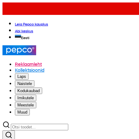
Leia Pepco kauplus
Abi keskus
Eesti
Reklaamleht
Kollektsioonid
Laps
Naistele
Kodukaubad
Imikutele
Meestele
Muud