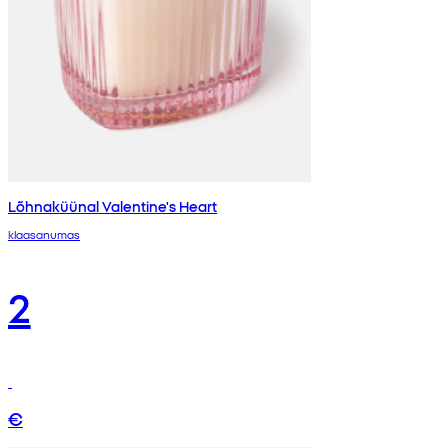
Lõhnaküünal Valentine's Heart
klaasanumas
2
€