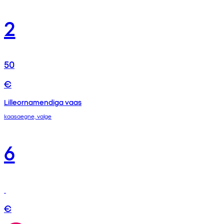
2
50
€
Lilleornamendiga vaas
kaasaegne, valge
6
€