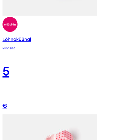
Lõhnaküünal
klaasist
5
€