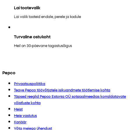
Lai tootevalik
Lai valik tooteid endale, perele ja kodule
Turvaline ostukoht
Meil on 30-päevane tagastusõigus
Pepco
Privaatsuspoliitika
Teave Pepco töövõtjatele isikuandmete töötlemise kohta
Täpsed reeglid Pepco Estonia OÜ sotsiaalmeedias korraldatavate
võistluste kohta
Meist
Meie vastutus
Karjäär
Võta meiega ühendust