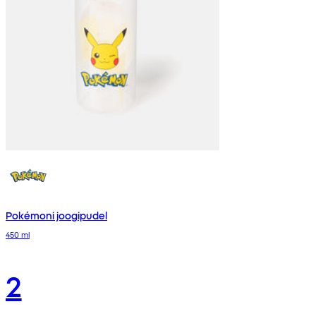
Pokémoni joogipudel
450 ml
2