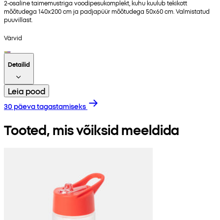
2-osaline taimemustriga voodipesukomplekt, kuhu kuulub tekikott
mõõtudega 140x200 cm ja padjapüür mõõtudega 50x60 cm. Valmistatud
puuvillast.
Värvid
Detailid
Leia pood
30 päeva tagastamiseks
Tooted, mis võiksid meeldida