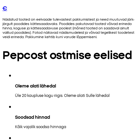
€
Näidatud tooted on eelvaade tulevastest pakkumistest ja need muutuvad järk-
järgult poodides kättesaadavaks. Poodides pakutavad tooted võivad erineda
hinna, koguse ja kättesaadavuse poolest (mõned tooted on saadaval ainult
valitud poodides). Fotod näitavad näidismudeleid ja võivad tegelikest toodetest
veidi erineda. Pakkumine kehtib kuni varude lõppemiseni.
Pepcost ostmise eelised
Oleme alati lähedal
Üle 20 kaupluse kogu riigis. Oleme alati Sulle lähedal
Soodsad hinnad
Kõik vajalik soodsa hinnaga