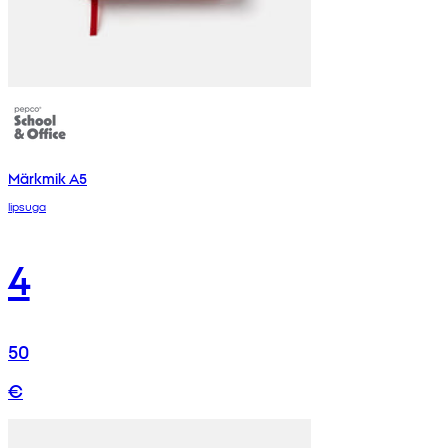
Märkmik A5
lipsuga
4
50
€