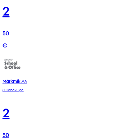
2
50
€
Märkmik A4
80 lehekülge
2
50