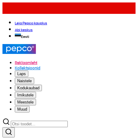
Leia Pepco kauplus
Abi keskus
Eesti
Reklaamleht
Kollektsioonid
Laps
Naistele
Kodukaubad
Imikutele
Meestele
Muud