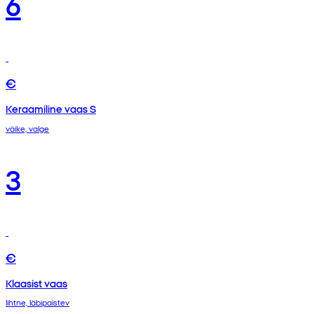
6
€
Keraamiline vaas S
väike, valge
3
€
Klaasist vaas
lihtne, läbipaistev