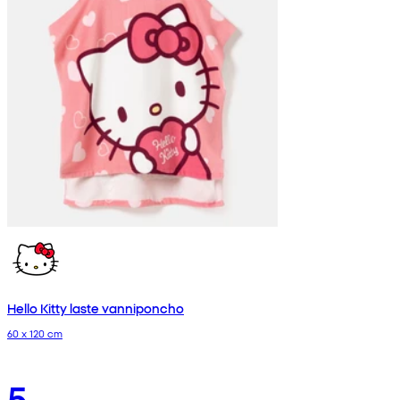
Hello Kitty laste vanniponcho
60 x 120 cm
5