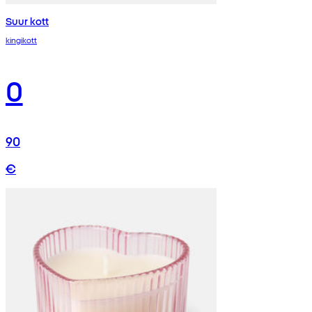
Suur kott
kingikott
0
90
€