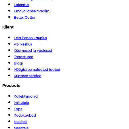
Laiendus
Ema ja lapse maailm
Better Cotton
Klient
Leia Pepco kauplus
Abi keskus
Küsimused ja vastused
Tagastused
Blogi
Müügist eemaldatud tooted
Küpsiste seaded
Products
Kollektsioonid
Imikutele
Laps
Kodukaubad
Naistele
Meestele