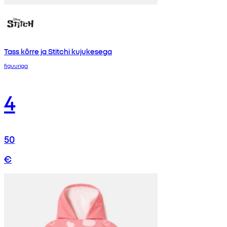
Tass kõrre ja Stitchi kujukesega
figuuriga
4
50
€