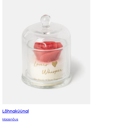
Lõhnaküünal
klaasnõus