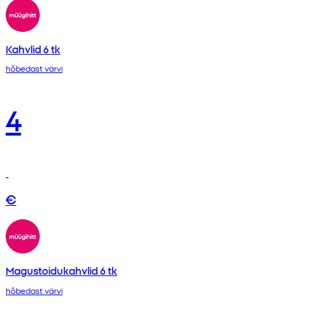
Kahvlid 6 tk
hõbedast värvi
4
€
Magustoidukahvlid 6 tk
hõbedast värvi