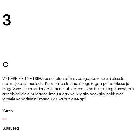
3
€
VÄIKESE MERINEITSIGA beebiretuusid lisavad igapäevasele riietusele
muinasjutulist meeleolu. Puuvilla ja elastaani segu tagab paindlikkuse ja
mugavuse liikumisel. Mudelit kaunistab dekoratiivne trükipilt tegelasest, mis
annab sellele ainulaadse ilme. Mugav valik igaks päevaks, pakkudes
lapsele vabadust nii mängu kui ka puhkuse ajal.
Värvid
Suurused