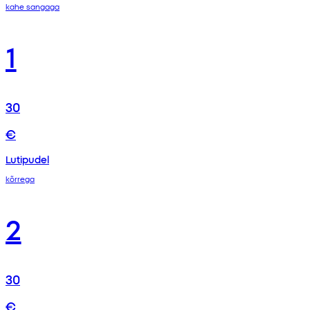
kahe sangaga
1
30
€
Lutipudel
kõrrega
2
30
€