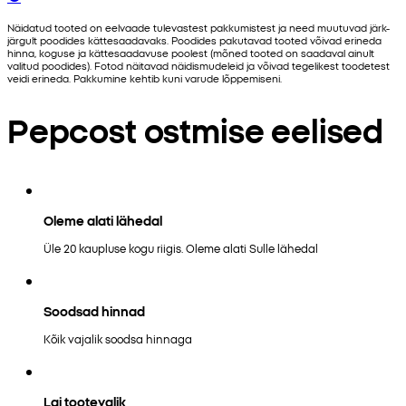
Näidatud tooted on eelvaade tulevastest pakkumistest ja need muutuvad järk-
järgult poodides kättesaadavaks. Poodides pakutavad tooted võivad erineda
hinna, koguse ja kättesaadavuse poolest (mõned tooted on saadaval ainult
valitud poodides). Fotod näitavad näidismudeleid ja võivad tegelikest toodetest
veidi erineda. Pakkumine kehtib kuni varude lõppemiseni.
Pepcost ostmise eelised
Oleme alati lähedal
Üle 20 kaupluse kogu riigis. Oleme alati Sulle lähedal
Soodsad hinnad
Kõik vajalik soodsa hinnaga
Lai tootevalik