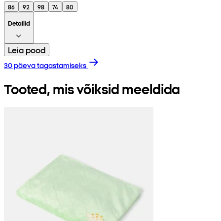
86
92
98
74
80
Detailid
Leia pood
30 päeva tagastamiseks
Tooted, mis võiksid meeldida