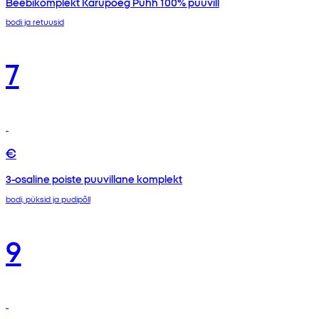
Beebikomplekt Karupoeg Puhh 100% puuvill
bodi ja retuusid
7
€
3-osaline poiste puuvillane komplekt
bodi, püksid ja pudipõll
9