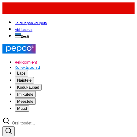
Leia Pepco kauplus
Abi keskus
Eesti
Reklaamleht
Kollektsioonid
Laps
Naistele
Kodukaubad
Imikutele
Meestele
Muud