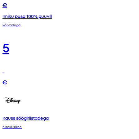
€
Imiku pusa 100% puuvill
kõrvadega
5
€
Kauss söögiriistadega
hiirekujuline