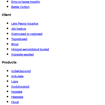
Ema ja lapse maailm
Better Cotton
Klient
Leia Pepco kauplus
Abi keskus
Küsimused ja vastused
Tagastused
Blogi
Müügist eemaldatud tooted
Küpsiste seaded
Products
Kollektsioonid
Imikutele
Laps
Kodukaubad
Naistele
Meestele
Muud