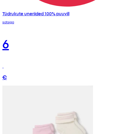
Tüdrukute uneriided 100% puuvill
satsiga
6
€