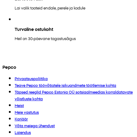
Lai valik tooteid endale, perele ja kodule
Turvaline ostukoht
Meil on 30-päevane tagastusõigus
Pepco
Privaatsuspoliitika
Teave Pepco töövõtjatele isikuandmete töötlemise kohta
Täpsed reeglid Pepco Estonia OÜ sotsiaalmeedias korraldatavate
võistluste kohta
Meist
Meie vastutus
Karjäär
Võta meiega ühendust
Laiendus