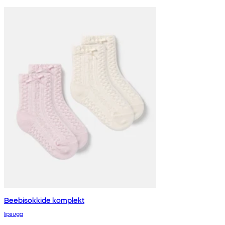
Beebisokkide komplekt
lipsuga