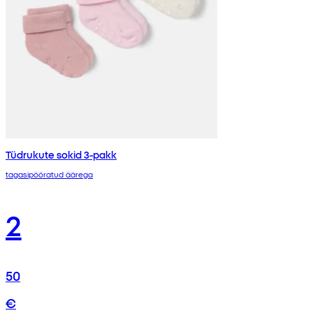
Tüdrukute sokid 3-pakk
tagasipööratud äärega
2
50
€