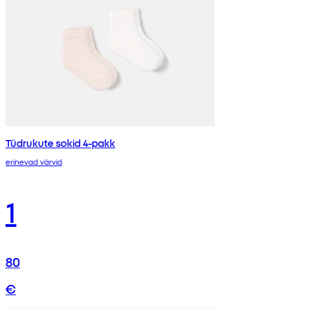
Tüdrukute sokid 4-pakk
erinevad värvid
1
80
€