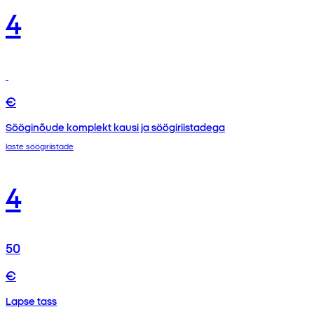
4
€
Sööginõude komplekt kausi ja söögiriistadega
laste söögiriistade
4
50
€
Lapse tass