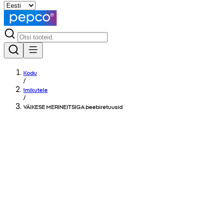
Kodu
/
Imikutele
/
VÄIKESE MERINEITSIGA beebiretuusid