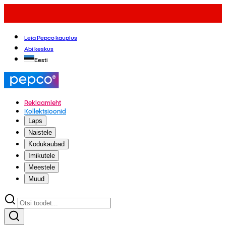
Leia Pepco kauplus
Abi keskus
Eesti
Reklaamleht
Kollektsioonid
Laps
Naistele
Kodukaubad
Imikutele
Meestele
Muud