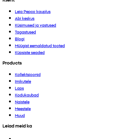
Leia Pepco kauplus
Abi keskus
Küsimused ja vastused
Tagastused
Blogi
Müügist eemaldatud tooted
Küpsiste seaded
Products
Kollektsioonid
Imikutele
Laps
Kodukaubad
Naistele
Meestele
Muud
Leiad meid ka