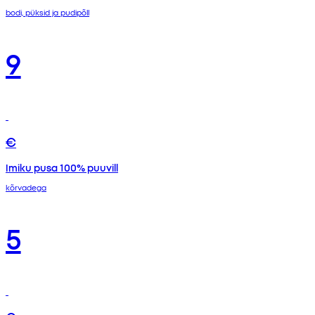
bodi, püksid ja pudipõll
9
€
Imiku pusa 100% puuvill
kõrvadega
5