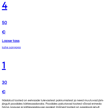
4
50
€
Lapse tass
kahe sangaga
1
30
€
Näidatud tooted on eelvaade tulevastest pakkumistest ja need muutuvad järk-
järgult poodides kättesaadavaks. Poodides pakutavad tooted võivad erineda
hinna, koguse ja kättesaadavuse poolest (mõned tooted on saadaval ainult