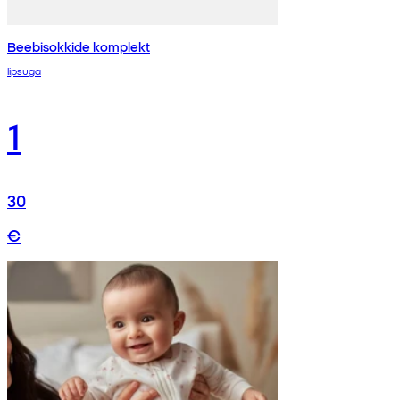
Beebisokkide komplekt
lipsuga
1
30
€