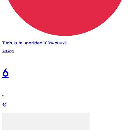
Tüdrukute uneriided 100% puuvill
satsiga
6
€