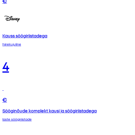
€
Kauss söögiriistadega
hiirekujuline
4
€
Sööginõude komplekt kausi ja söögiriistadega
laste söögiriistade