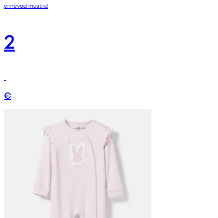
erinevad mustrid
2
€