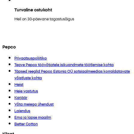
Turvaline ostukoht
Meil on 30-päevane tagastusõigus
Pepco
Privaatsuspoliitika
Teave Pepco töövõtjatele isikuandmete töötlemise kohta
Täpsed reeglid Pepco Estonia OÜ sotsiaalmeedias korraldatavate
võistluste kohta
Meist
Meie vastutus
Karjäär
Võta meiega ühendust
Laiendus
Ema ja lapse maailm
Better Cotton
Klient