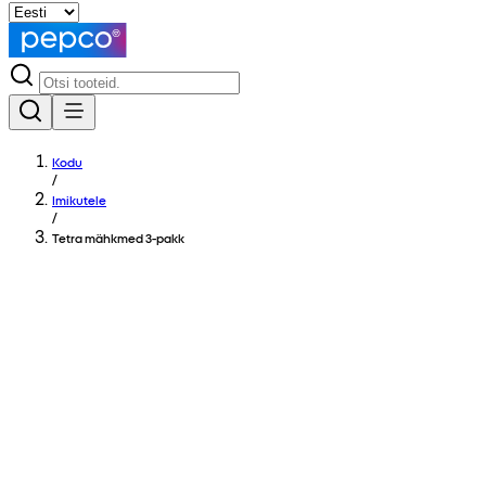
Kodu
/
Imikutele
/
Tetra mähkmed 3-pakk