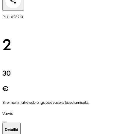
PLU: 623213
2
30
€
Sile marlimähe sobib igapäevaseks kasutamiseks.
Värvid
Detailid