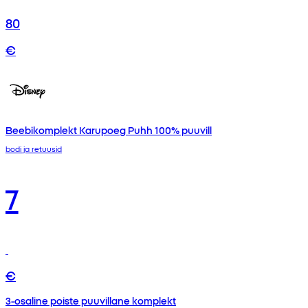
80
€
Beebikomplekt Karupoeg Puhh 100% puuvill
bodi ja retuusid
7
€
3-osaline poiste puuvillane komplekt