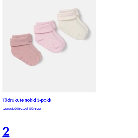
Tüdrukute sokid 3-pakk
tagasipööratud äärega
2