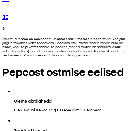
30
€
Näidatud tooted on eelvaade tulevastest pakkumistest ja need muutuvad järk-
järgult poodides kättesaadavaks. Poodides pakutavad tooted võivad erineda
hinna, koguse ja kättesaadavuse poolest (mõned tooted on saadaval ainult
valitud poodides). Fotod näitavad näidismudeleid ja võivad tegelikest toodetest
veidi erineda. Pakkumine kehtib kuni varude lõppemiseni.
Pepcost ostmise eelised
Oleme alati lähedal
Üle 20 kaupluse kogu riigis. Oleme alati Sulle lähedal
Soodsad hinnad