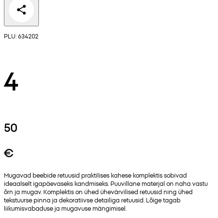
PLU: 634202
4
50
€
Mugavad beebide retuusid praktilises kahese komplektis sobivad
ideaalselt igapäevaseks kandmiseks. Puuvillane materjal on naha vastu
õrn ja mugav. Komplektis on ühed ühevärvilised retuusid ning ühed
tekstuurse pinna ja dekoratiivse detailiga retuusid. Lõige tagab
liikumisvabaduse ja mugavuse mängimisel.