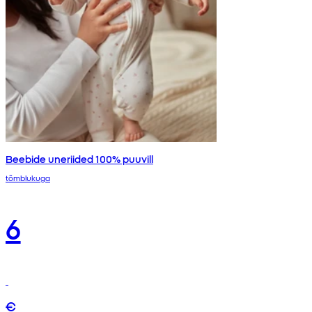
Beebide uneriided 100% puuvill
tõmblukuga
6
€