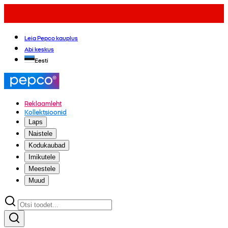
Leia Pepco kauplus
Abi keskus
Eesti
Reklaamleht
Kollektsioonid
Laps
Naistele
Kodukaubad
Imikutele
Meestele
Muud