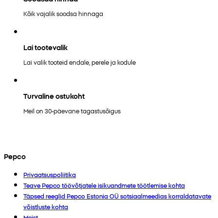
Kõik vajalik soodsa hinnaga
Lai tootevalik
Lai valik tooteid endale, perele ja kodule
Turvaline ostukoht
Meil on 30-päevane tagastusõigus
Pepco
Privaatsuspoliitika
Teave Pepco töövõtjatele isikuandmete töötlemise kohta
Täpsed reeglid Pepco Estonia OÜ sotsiaalmeedias korraldatavate
võistluste kohta
Meist