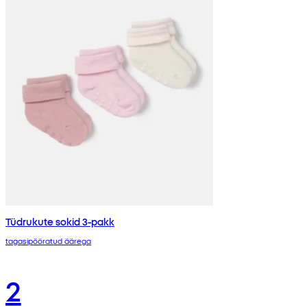
Tüdrukute sokid 3-pakk
tagasipööratud äärega
2