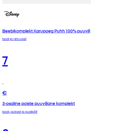
Beebikomplekt Karupoeg Puhh 100% puuvill
bodi ja retuusid
7
€
3-osaline poiste puuvillane komplekt
bodi, püksid ja pudipõll