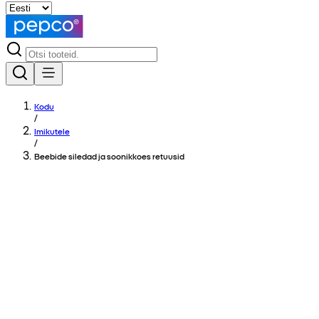
Kodu
/
Imikutele
/
Beebide siledad ja soonikkoes retuusid