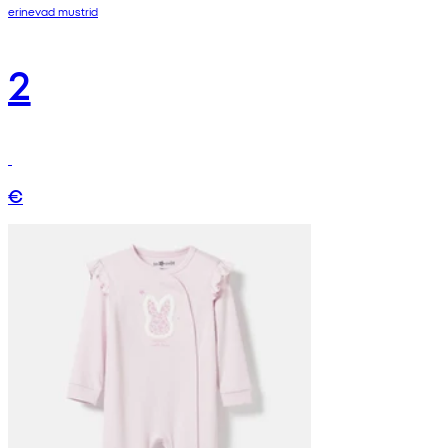
erinevad mustrid
2
€