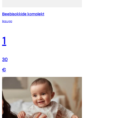
Beebisokkide komplekt
lipsuga
1
30
€