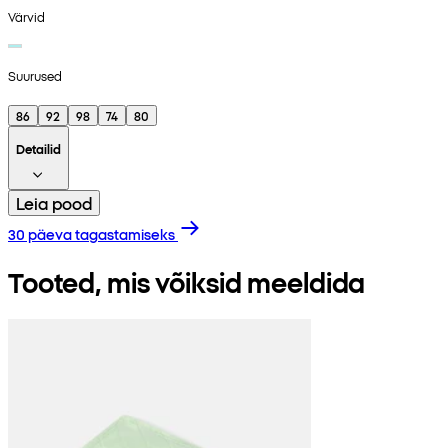
Värvid
Suurused
86
92
98
74
80
Detailid
Leia pood
30 päeva tagastamiseks
Tooted, mis võiksid meeldida