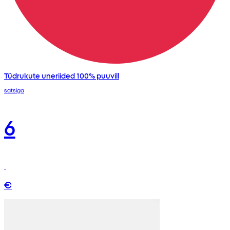
Tüdrukute uneriided 100% puuvill
satsiga
6
€