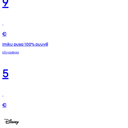
9
€
Imiku pusa 100% puuvill
kõrvadega
5
€