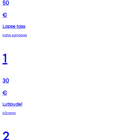
50
€
Lapse tass
kahe sangaga
1
30
€
Lutipudel
kõrrega
2