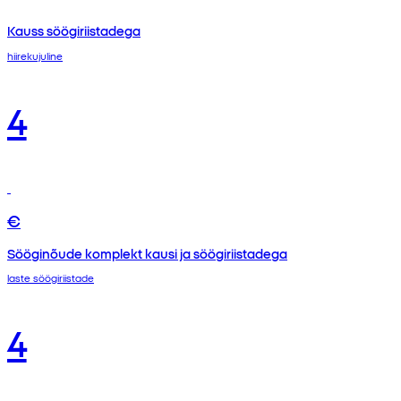
Kauss söögiriistadega
hiirekujuline
4
€
Sööginõude komplekt kausi ja söögiriistadega
laste söögiriistade
4