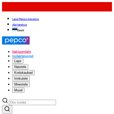
Leia Pepco kauplus
Abi keskus
Eesti
Reklaamleht
Kollektsioonid
Laps
Naistele
Kodukaubad
Imikutele
Meestele
Muud