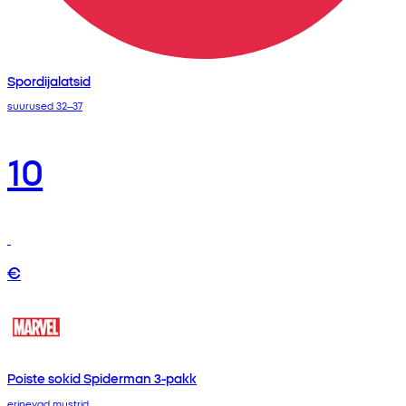
Spordijalatsid
suurused 32–37
10
€
Poiste sokid Spiderman 3-pakk
erinevad mustrid