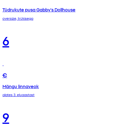
Tüdrukute pusa Gabby's Dollhouse
oversize, trükisega
6
€
Mängu linnaveok
alates 3. eluaastast
9