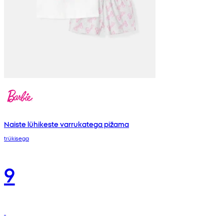
Naiste lühikeste varrukatega pižama
trükisega
9