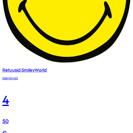
Retuusid SmileyWorld
laienevad
4
50
€