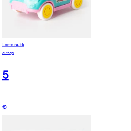
Laste nukk
autoga
5
€