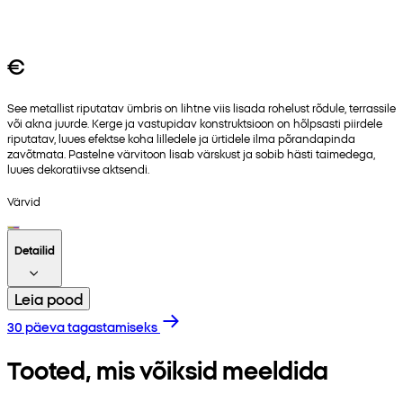
€
See metallist riputatav ümbris on lihtne viis lisada rohelust rõdule, terrassile
või akna juurde. Kerge ja vastupidav konstruktsioon on hõlpsasti piirdele
riputatav, luues efektse koha lilledele ja ürtidele ilma põrandapinda
zavõtmata. Pastelne värvitoon lisab värskust ja sobib hästi taimedega,
luues dekoratiivse aktsendi.
Värvid
Detailid
Leia pood
30 päeva tagastamiseks
Tooted, mis võiksid meeldida