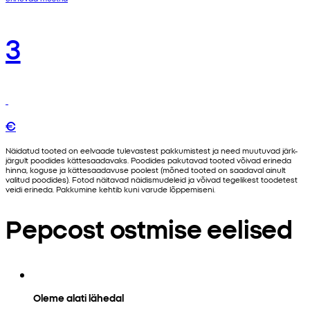
3
€
Näidatud tooted on eelvaade tulevastest pakkumistest ja need muutuvad järk-
järgult poodides kättesaadavaks. Poodides pakutavad tooted võivad erineda
hinna, koguse ja kättesaadavuse poolest (mõned tooted on saadaval ainult
valitud poodides). Fotod näitavad näidismudeleid ja võivad tegelikest toodetest
veidi erineda. Pakkumine kehtib kuni varude lõppemiseni.
Pepcost ostmise eelised
Oleme alati lähedal