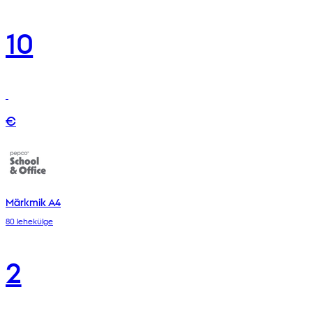
10
€
Märkmik A4
80 lehekülge
2