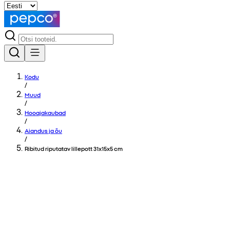
Kodu
/
Muud
/
Hooajakaubad
/
Aiandus ja õu
/
Ribitud riputatav lillepott 31x15x5 cm