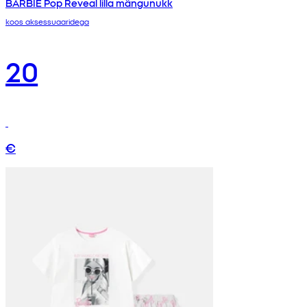
BARBIE Pop Reveal lilla mängunukk
koos aksessuaaridega
20
€