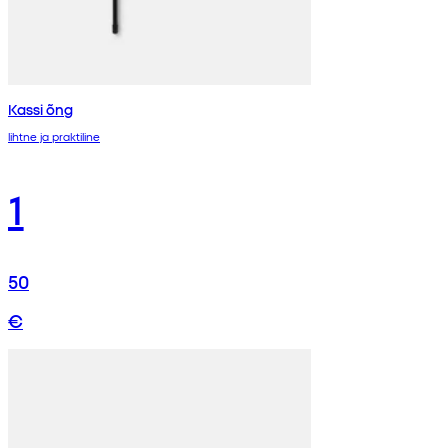
Kassi õng
lihtne ja praktiline
1
50
€