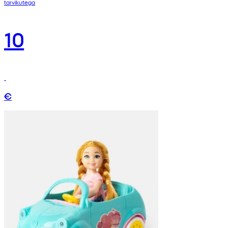
tarvikutega
10
€