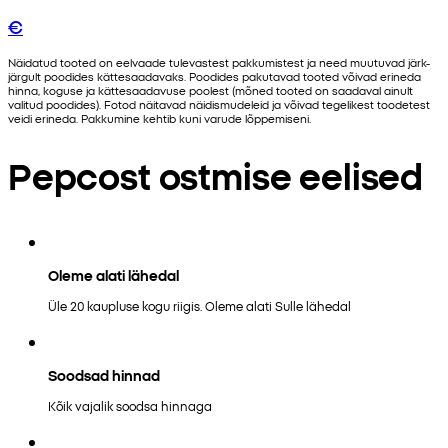
€
Näidatud tooted on eelvaade tulevastest pakkumistest ja need muutuvad järk-
järgult poodides kättesaadavaks. Poodides pakutavad tooted võivad erineda
hinna, koguse ja kättesaadavuse poolest (mõned tooted on saadaval ainult
valitud poodides). Fotod näitavad näidismudeleid ja võivad tegelikest toodetest
veidi erineda. Pakkumine kehtib kuni varude lõppemiseni.
Pepcost ostmise eelised
Oleme alati lähedal
Üle 20 kaupluse kogu riigis. Oleme alati Sulle lähedal
Soodsad hinnad
Kõik vajalik soodsa hinnaga