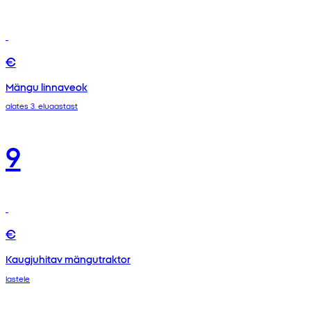
€
Mängu linnaveok
alates 3. eluaastast
9
€
Kaugjuhitav mängutraktor
lastele