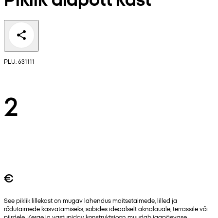
PLU: 631111
2
€
See piklik lillekast on mugav lahendus maitsetaimede, lilled ja
rõdutaimede kasvatamiseks, sobides ideaalselt aknalauale, terrassile või
piirdele. Kerge ja vastupidav konstruktsioon muudab igapäevase