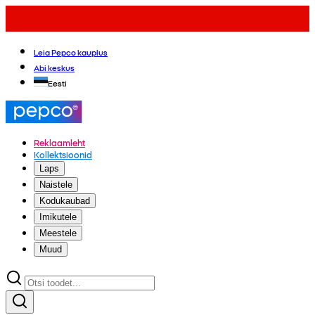
Leia Pepco kauplus
Abi keskus
Eesti
Reklaamleht
Kollektsioonid
Laps
Naistele
Kodukaubad
Imikutele
Meestele
Muud