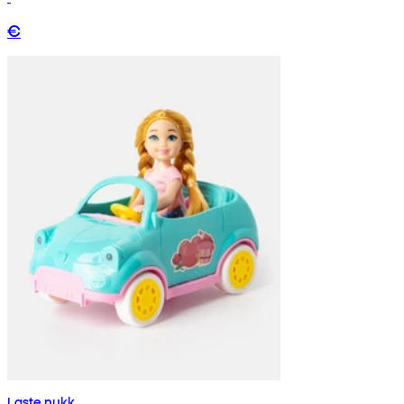
€
Laste nukk