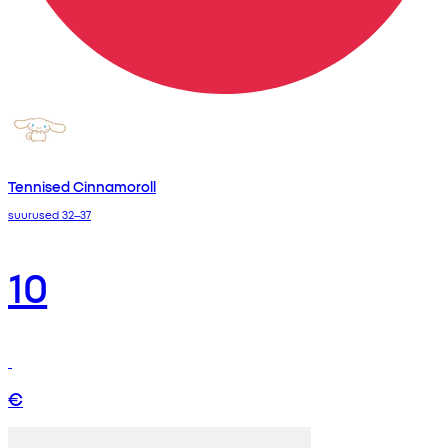
Tennised Cinnamoroll
suurused 32–37
10
€