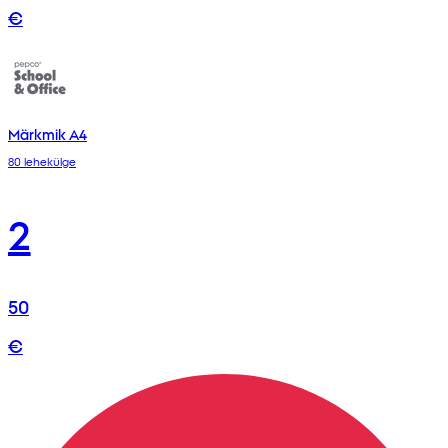
€
Märkmik A4
80 lehekülge
2
50
€