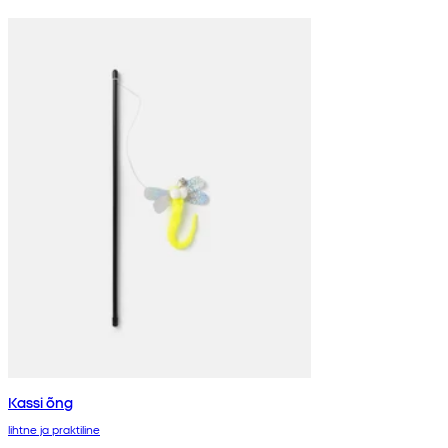
Kassi õng
lihtne ja praktiline