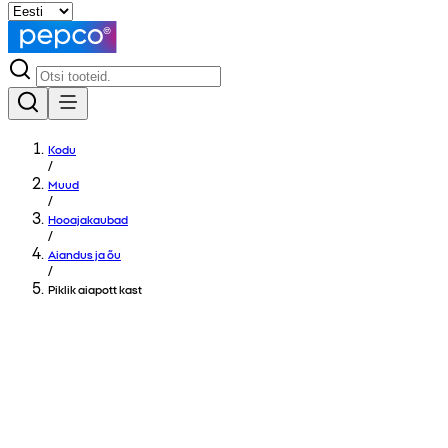
Kodu
/
Muud
/
Hooajakaubad
/
Aiandus ja õu
/
Piklik aiapott kast