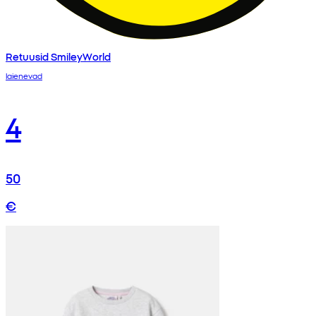
Retuusid SmileyWorld
laienevad
4
50
€