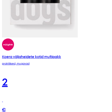
Koera väljaheidete kotid multipakk
praktilised, mugavad
2
€