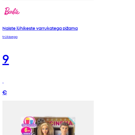
Naiste lühikeste varrukatega pižama
trükisega
9
€