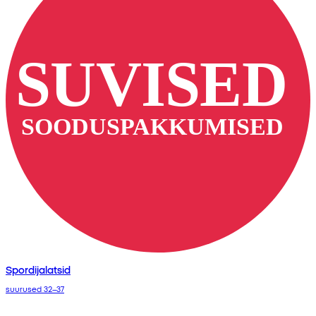
Spordijalatsid
suurused 32–37