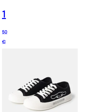
1
50
€