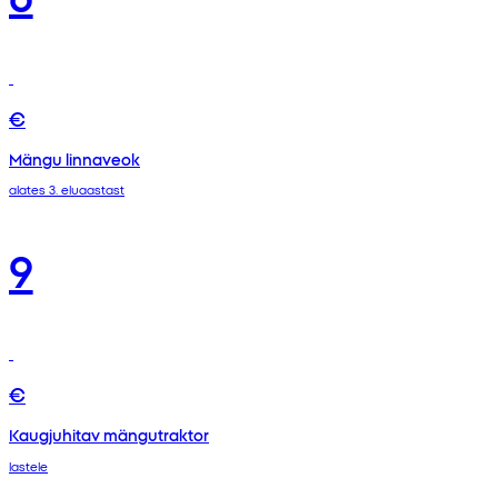
€
Mängu linnaveok
alates 3. eluaastast
9
€
Kaugjuhitav mängutraktor
lastele