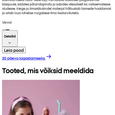
käsipuule, säästes põrandapinda ja sobides ideaalselt ka väiksematesse
oludesse. Kerge ja ilmastikukindel materjal hõlbustab taimede hooldamist
ja aitab luua rohelise nurgakese ilma lisatarvikuteta.
Värvid
Detailid
Leia pood
30 päeva tagastamiseks
Tooted, mis võiksid meeldida