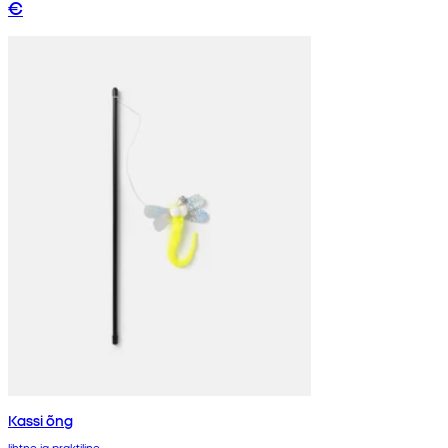
€
Kassi õng
lihtne ja praktiline