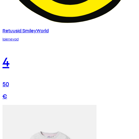
Retuusid SmileyWorld
laienevad
4
50
€