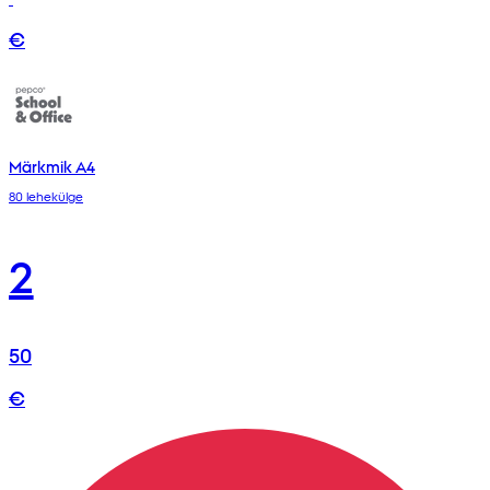
€
Märkmik A4
80 lehekülge
2
50
€