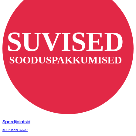
Spordijalatsid
suurused 32–37