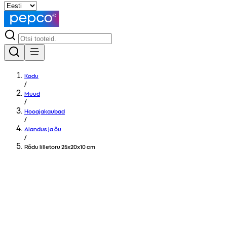
Kodu
/
Muud
/
Hooajakaubad
/
Aiandus ja õu
/
Rõdu lilletoru 25x20x10 cm