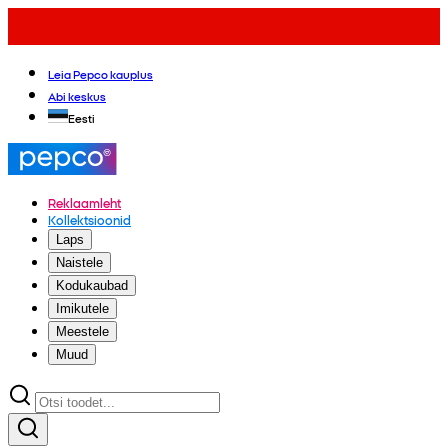
Leia Pepco kauplus
Abi keskus
Eesti
Reklaamleht
Kollektsioonid
Laps
Naistele
Kodukaubad
Imikutele
Meestele
Muud