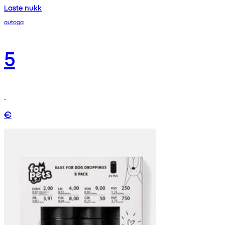
Laste nukk
autoga
5
€