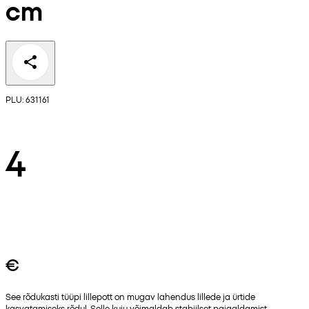
cm
PLU: 631161
4
€
See rõdukasti tüüpi lillepott on mugav lahendus lillede ja ürtide
kasvatamiseks rõdul. Selle kuju võimaldab stabiilset paigaldamist