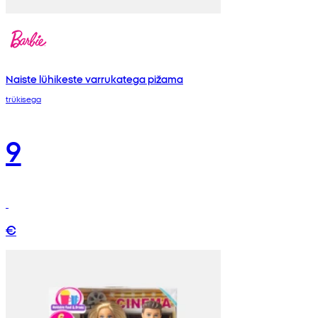
Naiste lühikeste varrukatega pižama
trükisega
9
€