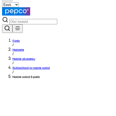
Kodu
/
Naistele
/
Naiste aluspesu
/
Sukkpüksid ja naiste sokid
/
Naiste sokid 5-pakk