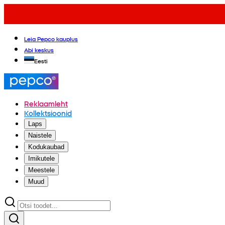
Leia Pepco kauplus
Abi keskus
Eesti
Reklaamleht
Kollektsioonid
Laps
Naistele
Kodukaubad
Imikutele
Meestele
Muud