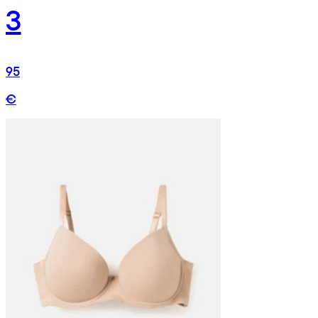
3
95
€