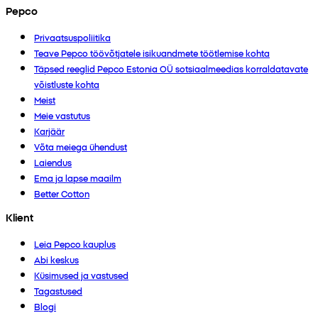
Pepco
Privaatsuspoliitika
Teave Pepco töövõtjatele isikuandmete töötlemise kohta
Täpsed reeglid Pepco Estonia OÜ sotsiaalmeedias korraldatavate
võistluste kohta
Meist
Meie vastutus
Karjäär
Võta meiega ühendust
Laiendus
Ema ja lapse maailm
Better Cotton
Klient
Leia Pepco kauplus
Abi keskus
Küsimused ja vastused
Tagastused
Blogi