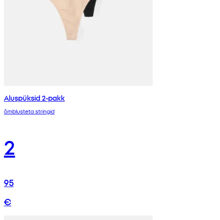
Aluspüksid 2-pakk
õmblusteta stringid
2
95
€