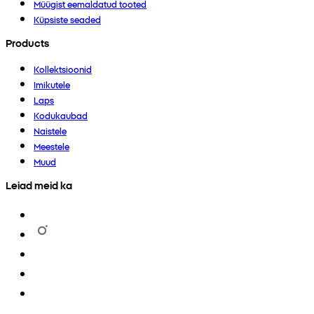
Müügist eemaldatud tooted
Küpsiste seaded
Products
Kollektsioonid
Imikutele
Laps
Kodukaubad
Naistele
Meestele
Muud
Leiad meid ka