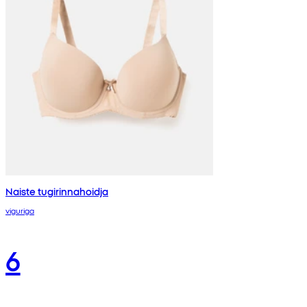
Naiste tugirinnahoidja
viguriga
6