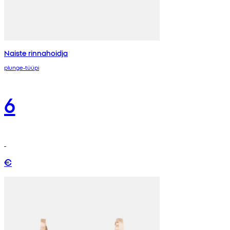
Naiste rinnahoidja
plunge-tüüpi
6
€