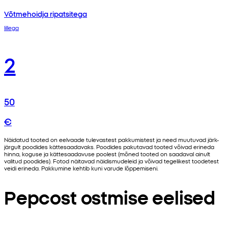
Võtmehoidja ripatsitega
lillega
2
50
€
Näidatud tooted on eelvaade tulevastest pakkumistest ja need muutuvad järk-
järgult poodides kättesaadavaks. Poodides pakutavad tooted võivad erineda
hinna, koguse ja kättesaadavuse poolest (mõned tooted on saadaval ainult
valitud poodides). Fotod näitavad näidismudeleid ja võivad tegelikest toodetest
veidi erineda. Pakkumine kehtib kuni varude lõppemiseni.
Pepcost ostmise eelised