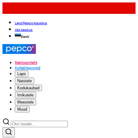
Leia Pepco kauplus
Abi keskus
Eesti
Reklaamleht
Kollektsioonid
Laps
Naistele
Kodukaubad
Imikutele
Meestele
Muud