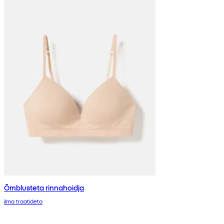
Õmblusteta rinnahoidja
ilma traatideta