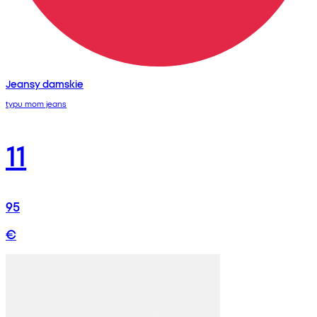
Jeansy damskie
typu mom jeans
11
95
€