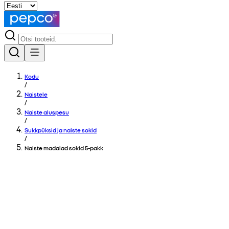
Kodu
/
Naistele
/
Naiste aluspesu
/
Sukkpüksid ja naiste sokid
/
Naiste madalad sokid 5-pakk