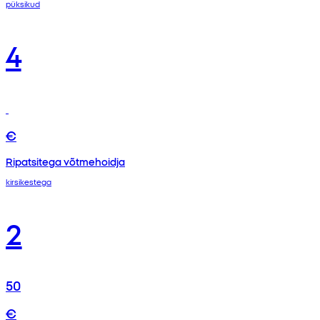
püksikud
4
€
Ripatsitega võtmehoidja
kirsikestega
2
50
€