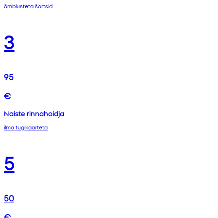
õmblusteta šortsid
3
95
€
Naiste rinnahoidja
ilma tugikaarteta
5
50
€