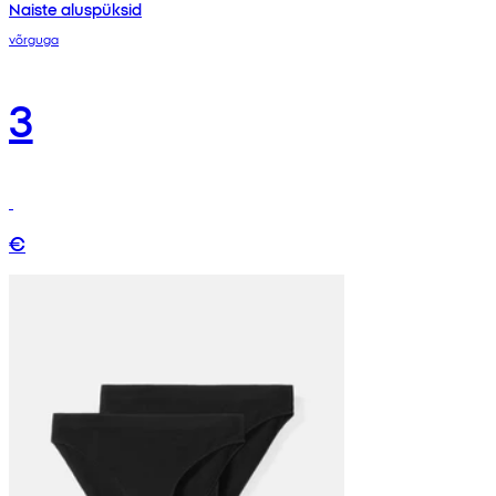
Naiste aluspüksid
võrguga
3
€