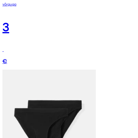
võrguga
3
€