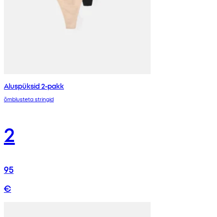
Aluspüksid 2-pakk
õmblusteta stringid
2
95
€