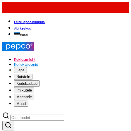
Leia Pepco kauplus
Abi keskus
Eesti
Reklaamleht
Kollektsioonid
Laps
Naistele
Kodukaubad
Imikutele
Meestele
Muud