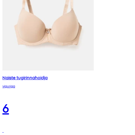
Naiste tugirinnahoidja
viguriga
6