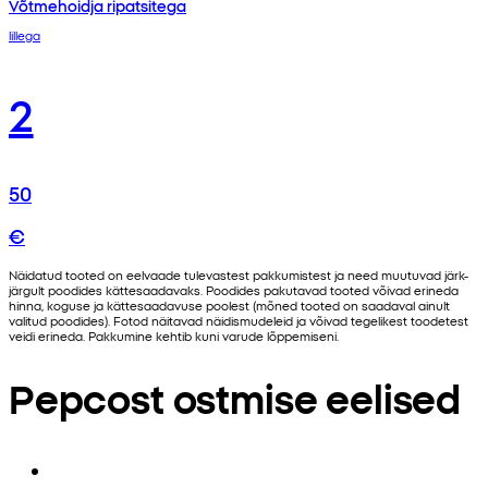
Võtmehoidja ripatsitega
lillega
2
50
€
Näidatud tooted on eelvaade tulevastest pakkumistest ja need muutuvad järk-
järgult poodides kättesaadavaks. Poodides pakutavad tooted võivad erineda
hinna, koguse ja kättesaadavuse poolest (mõned tooted on saadaval ainult
valitud poodides). Fotod näitavad näidismudeleid ja võivad tegelikest toodetest
veidi erineda. Pakkumine kehtib kuni varude lõppemiseni.
Pepcost ostmise eelised