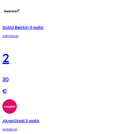
Sokid Bekkin 3-pakk
mikrokiust
2
30
€
Aluspüksid 3-pakk
püksikud