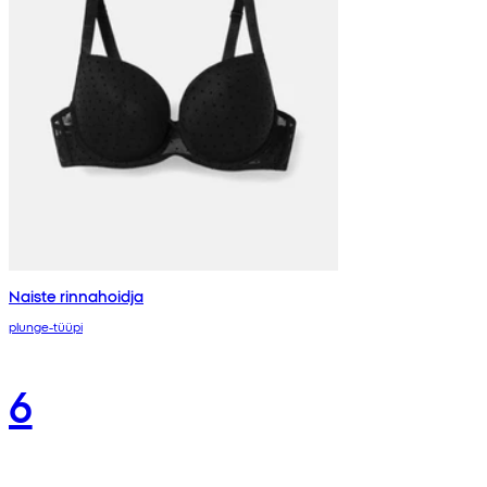
Naiste rinnahoidja
plunge-tüüpi
6