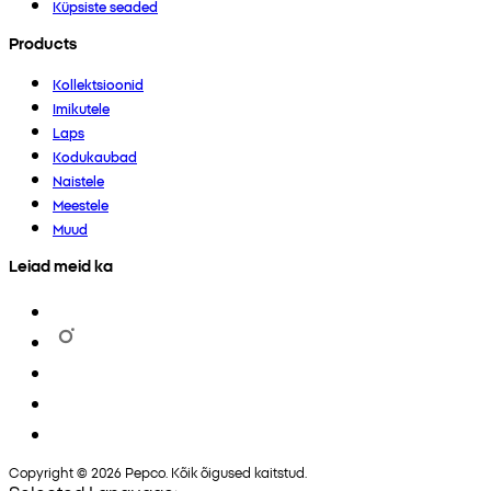
Küpsiste seaded
Products
Kollektsioonid
Imikutele
Laps
Kodukaubad
Naistele
Meestele
Muud
Leiad meid ka
Copyright © 2026 Pepco. Kõik õigused kaitstud.