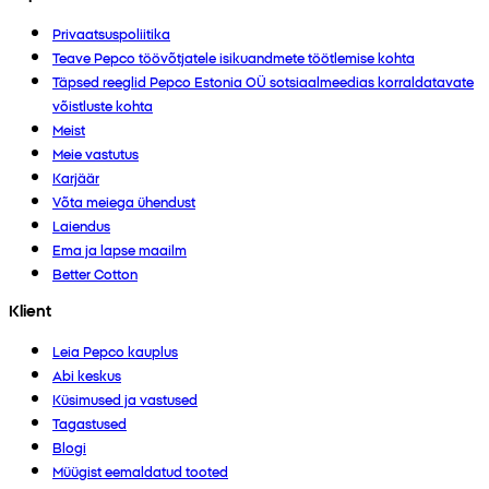
Privaatsuspoliitika
Teave Pepco töövõtjatele isikuandmete töötlemise kohta
Täpsed reeglid Pepco Estonia OÜ sotsiaalmeedias korraldatavate
võistluste kohta
Meist
Meie vastutus
Karjäär
Võta meiega ühendust
Laiendus
Ema ja lapse maailm
Better Cotton
Klient
Leia Pepco kauplus
Abi keskus
Küsimused ja vastused
Tagastused
Blogi
Müügist eemaldatud tooted