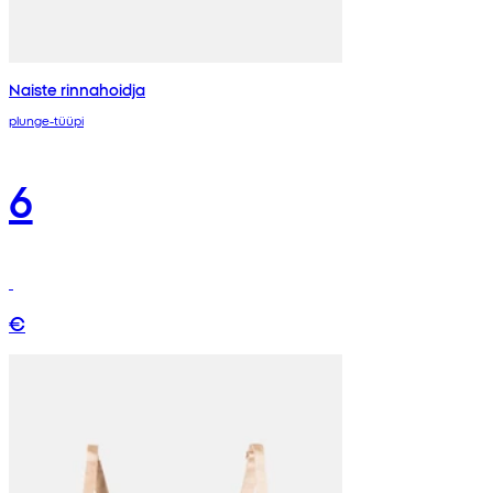
Naiste rinnahoidja
plunge-tüüpi
6
€