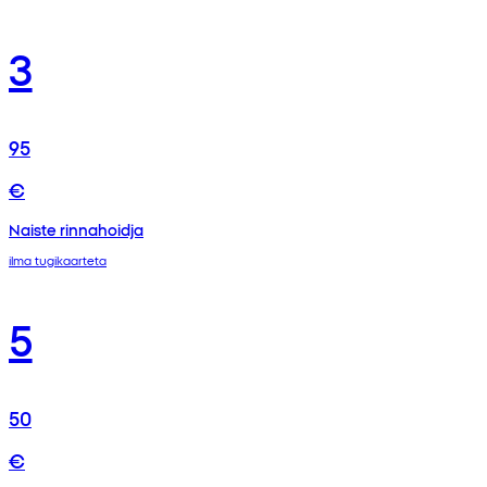
3
95
€
Naiste rinnahoidja
ilma tugikaarteta
5
50
€