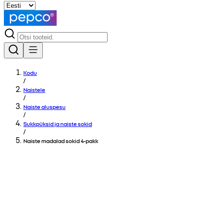
Kodu
/
Naistele
/
Naiste aluspesu
/
Sukkpüksid ja naiste sokid
/
Naiste madalad sokid 4-pakk