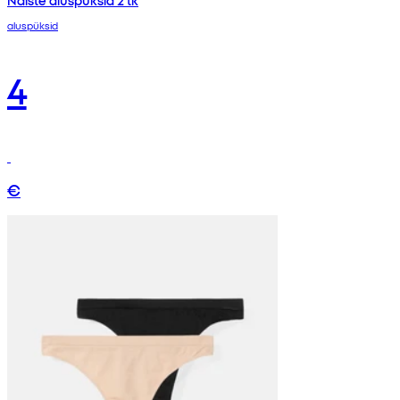
Naiste aluspüksid 2 tk
aluspüksid
4
€