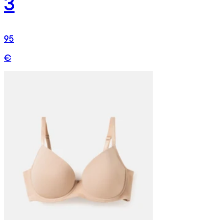
3
95
€