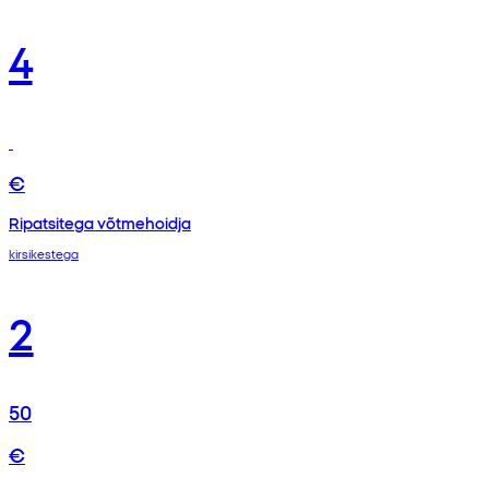
4
€
Ripatsitega võtmehoidja
kirsikestega
2
50
€