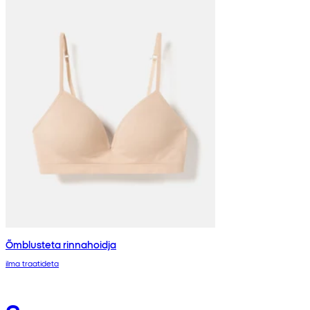
Õmblusteta rinnahoidja
ilma traatideta