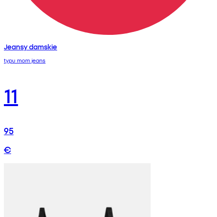
Jeansy damskie
typu mom jeans
11
95
€