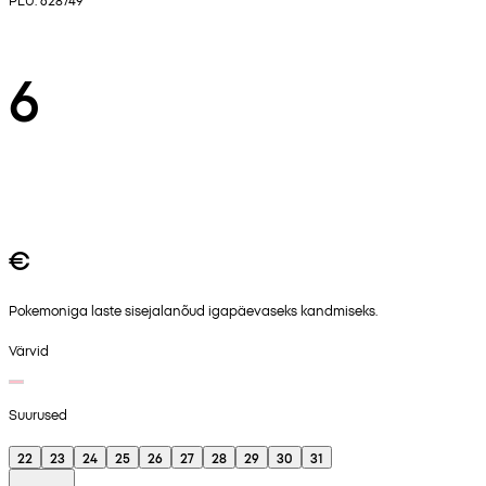
6
€
Pokemoniga laste sisejalanõud igapäevaseks kandmiseks.
Värvid
Suurused
22
23
24
25
26
27
28
29
30
31