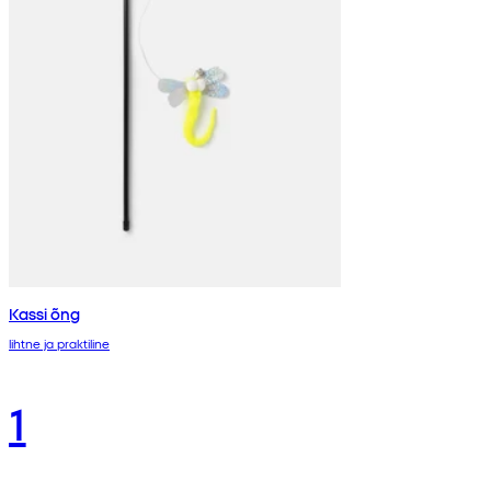
Kassi õng
lihtne ja praktiline
1