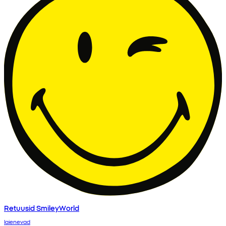
Retuusid SmileyWorld
laienevad