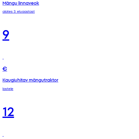
Mängu linnaveok
alates 3. eluaastast
9
€
Kaugjuhitav mängutraktor
lastele
12