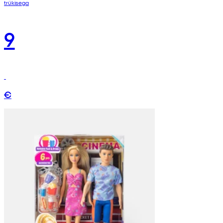
trükisega
9
€