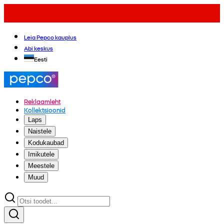
Leia Pepco kauplus
Abi keskus
Eesti
Reklaamleht
Kollektsioonid
Laps
Naistele
Kodukaubad
Imikutele
Meestele
Muud