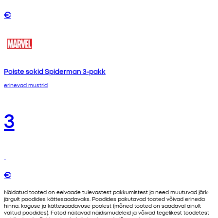
€
Poiste sokid Spiderman 3-pakk
erinevad mustrid
3
€
Näidatud tooted on eelvaade tulevastest pakkumistest ja need muutuvad järk-
järgult poodides kättesaadavaks. Poodides pakutavad tooted võivad erineda
hinna, koguse ja kättesaadavuse poolest (mõned tooted on saadaval ainult
valitud poodides). Fotod näitavad näidismudeleid ja võivad tegelikest toodetest