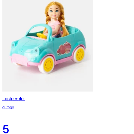
Laste nukk
autoga
5