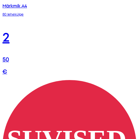
Märkmik A4
80 lehekülge
2
50
€