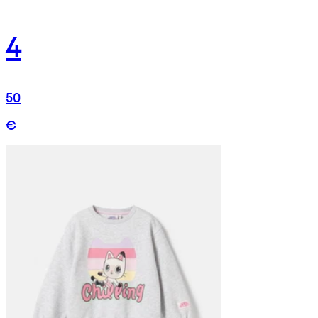
4
50
€