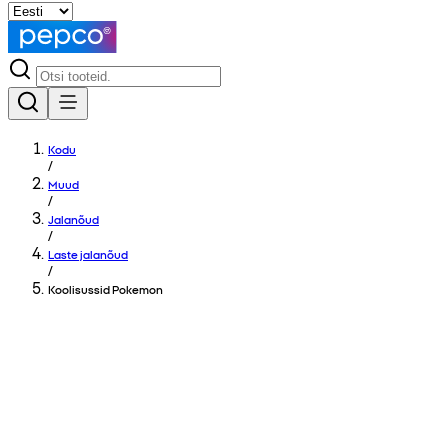
Kodu
/
Muud
/
Jalanõud
/
Laste jalanõud
/
Koolisussid Pokemon