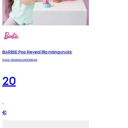
BARBIE Pop Reveal lilla mängunukk
koos aksessuaaridega
20
€