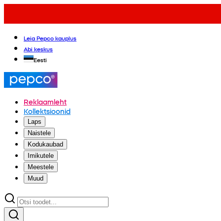
Leia Pepco kauplus
Abi keskus
Eesti
Reklaamleht
Kollektsioonid
Laps
Naistele
Kodukaubad
Imikutele
Meestele
Muud