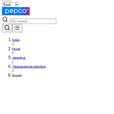
Kodu
/
Muud
/
Jalanõud
/
Täiskasvanute jalanõud
/
Sussid