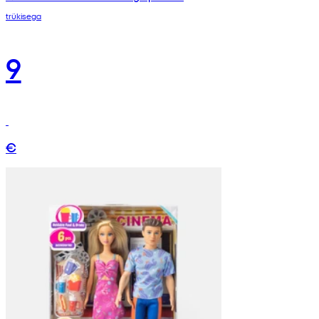
trükisega
9
€