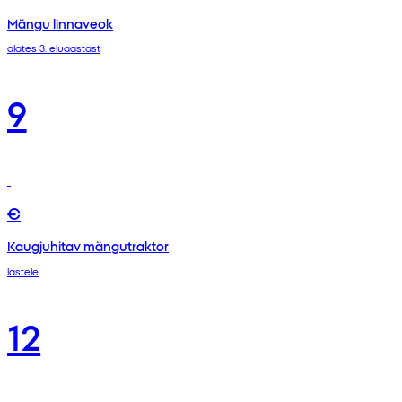
Mängu linnaveok
alates 3. eluaastast
9
€
Kaugjuhitav mängutraktor
lastele
12