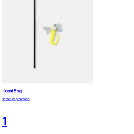
Kassi õng
lihtne ja praktiline
1