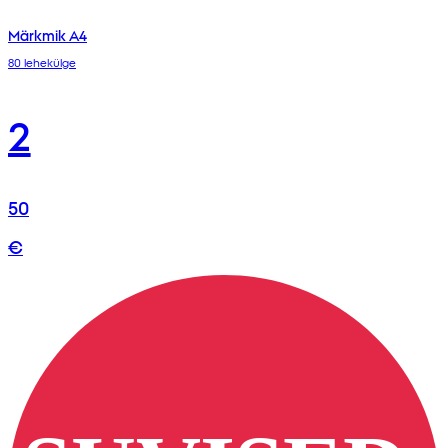
Märkmik A4
80 lehekülge
2
50
€