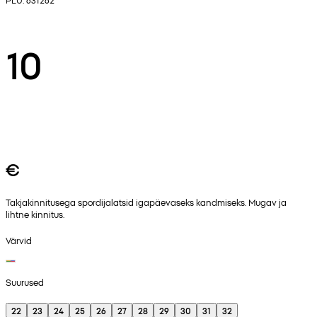
10
€
Takjakinnitusega spordijalatsid igapäevaseks kandmiseks. Mugav ja
lihtne kinnitus.
Värvid
Suurused
22
23
24
25
26
27
28
29
30
31
32