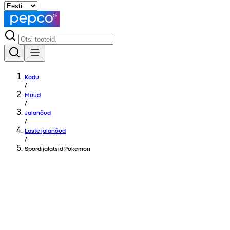
Kodu
/
Muud
/
Jalanõud
/
Laste jalanõud
/
Spordijalatsid Pokemon