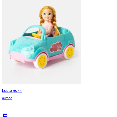
Laste nukk
autoga
5