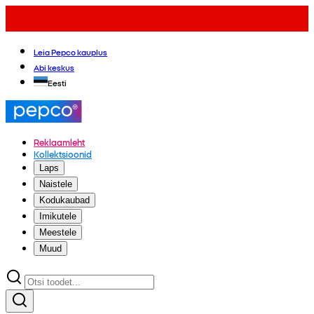
Leia Pepco kauplus
Abi keskus
Eesti
Reklaamleht
Kollektsioonid
Laps
Naistele
Kodukaubad
Imikutele
Meestele
Muud