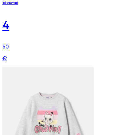
laienevad
4
50
€