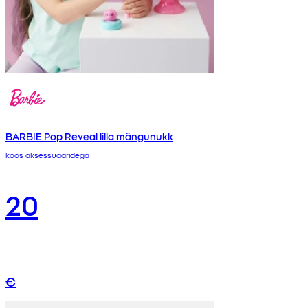
BARBIE Pop Reveal lilla mängunukk
koos aksessuaaridega
20
€