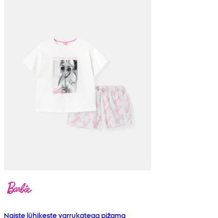
Naiste lühikeste varrukatega pižama