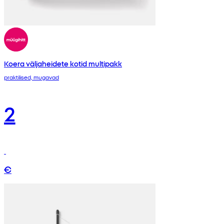
Koera väljaheidete kotid multipakk
praktilised, mugavad
2
€