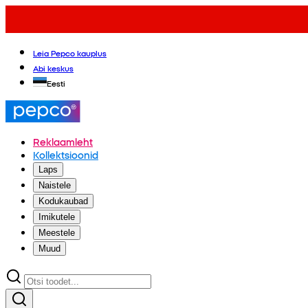
Leia Pepco kauplus
Abi keskus
Eesti
Reklaamleht
Kollektsioonid
Laps
Naistele
Kodukaubad
Imikutele
Meestele
Muud