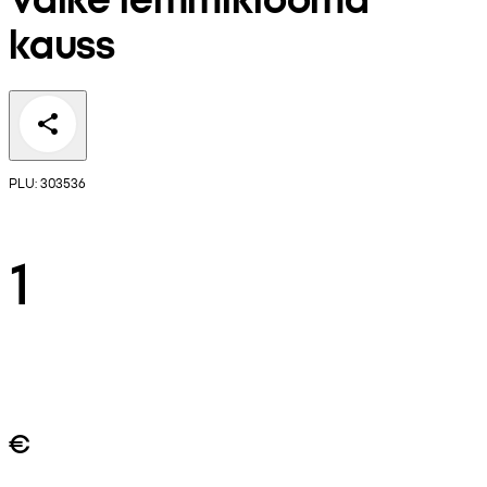
kauss
PLU: 303536
1
€