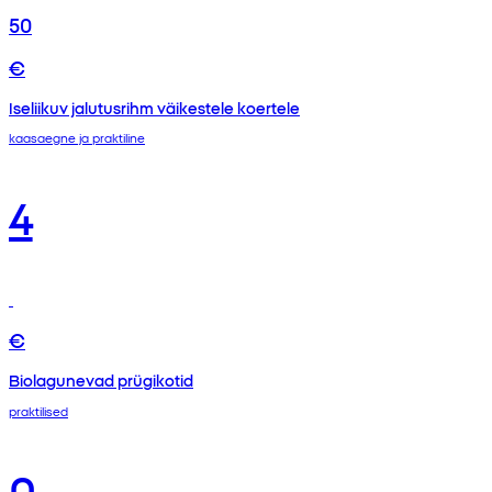
50
€
Iseliikuv jalutusrihm väikestele koertele
kaasaegne ja praktiline
4
€
Biolagunevad prügikotid
praktilised
0