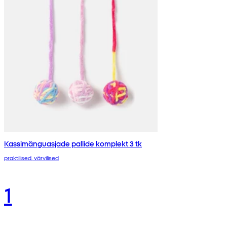
Kassimänguasjade pallide komplekt 3 tk
praktilised, värvilised
1