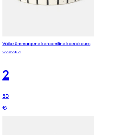
Väike ümmargune keraamiline koerakauss
vaoshoitud
2
50
€