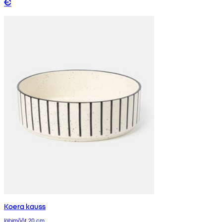
€
Koera kauss
läbimõõt 20 cm