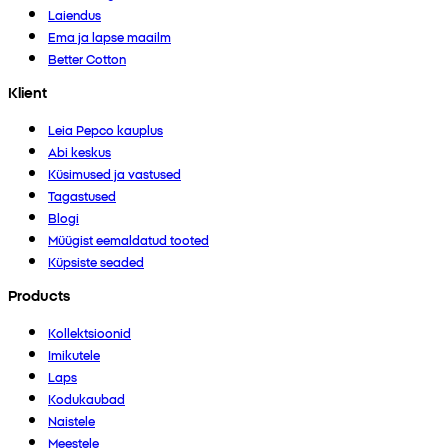
Laiendus
Ema ja lapse maailm
Better Cotton
Klient
Leia Pepco kauplus
Abi keskus
Küsimused ja vastused
Tagastused
Blogi
Müügist eemaldatud tooted
Küpsiste seaded
Products
Kollektsioonid
Imikutele
Laps
Kodukaubad
Naistele
Meestele