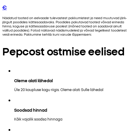
€
Näidatud tooted on eelvaade tulevastest pakkumistest ja need muutuvad järk-
järgult poodides kättesaadavaks. Poodides pakutavad tooted võivad erineda
hinna, koguse ja kättesaadavuse poolest (mõned tooted on saadaval ainult
valitud poodides). Fotod näitavad näidismudeleid ja võivad tegelikest toodetest
veidi erineda. Pakkumine kehtib kuni varude lõppemiseni.
Pepcost ostmise eelised
Oleme alati lähedal
Üle 20 kaupluse kogu riigis. Oleme alati Sulle lähedal
Soodsad hinnad
Kõik vajalik soodsa hinnaga