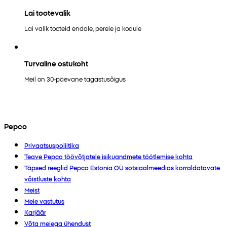
Lai tootevalik
Lai valik tooteid endale, perele ja kodule
Turvaline ostukoht
Meil on 30-päevane tagastusõigus
Pepco
Privaatsuspoliitika
Teave Pepco töövõtjatele isikuandmete töötlemise kohta
Täpsed reeglid Pepco Estonia OÜ sotsiaalmeedias korraldatavate
võistluste kohta
Meist
Meie vastutus
Karjäär
Võta meiega ühendust