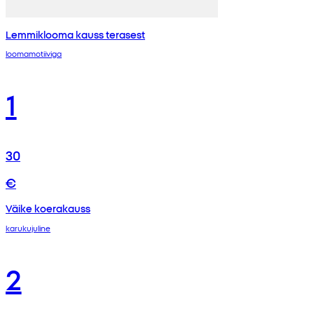
Lemmiklooma kauss terasest
loomamotiiviga
1
30
€
Väike koerakauss
karukujuline
2