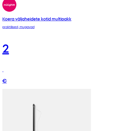
Koera väljaheidete kotid multipakk
praktilised, mugavad
2
€