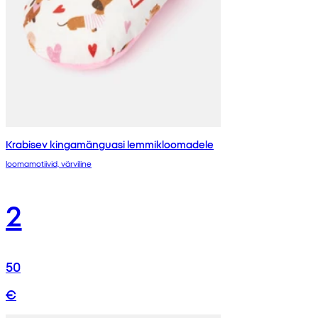
Krabisev kingamänguasi lemmikloomadele
loomamotiivid, värviline
2
50
€