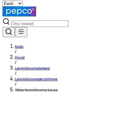
Kodu
/
Muud
/
Lemmikloomatarbed
/
Lemmikloomade toitmine
/
Väike lemmiklooma kauss