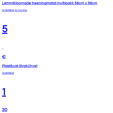
Lemmikloomade treeningmatid multipakk 58cm x 58cm
praktiline ja mugav
5
€
Plastikust liivakühvel
praktiline
1
30