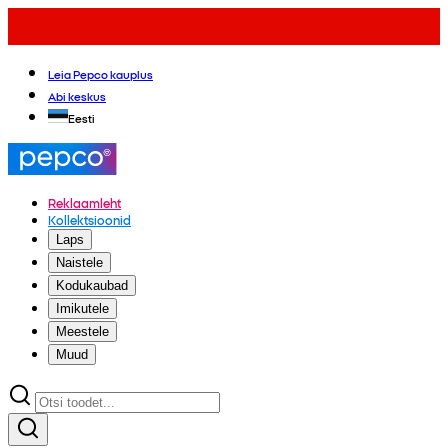
Leia Pepco kauplus
Abi keskus
Eesti
Reklaamleht
Kollektsioonid
Laps
Naistele
Kodukaubad
Imikutele
Meestele
Muud