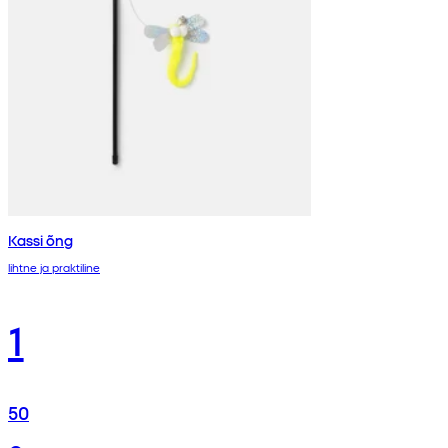
Kassi õng
lihtne ja praktiline
1
50