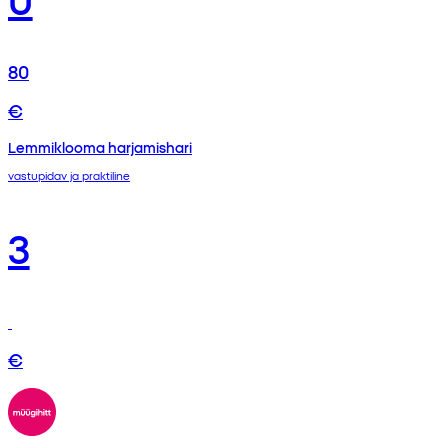
80
€
Lemmiklooma harjamishari
vastupidav ja praktiline
3
€