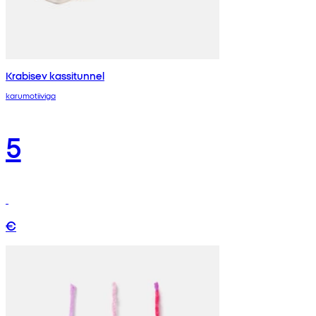
Krabisev kassitunnel
karumotiiviga
5
€