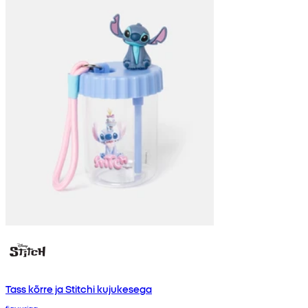
Tass kõrre ja Stitchi kujukesega
figuuriga