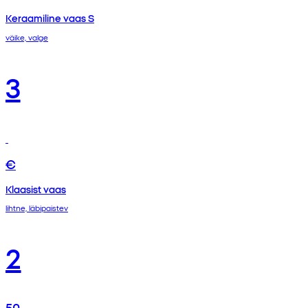
Keraamiline vaas S
väike, valge
3
€
Klaasist vaas
lihtne, läbipaistev
2
50