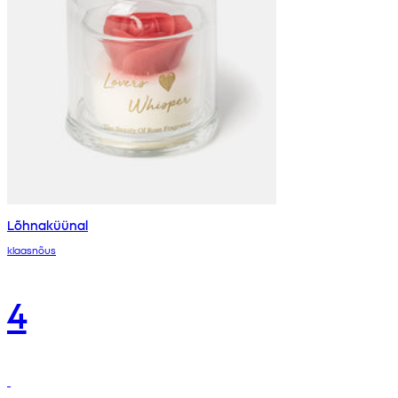
Lõhnaküünal
klaasnõus
4