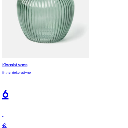
Klaasist vaas
lihtne, dekoratiivne
6
€