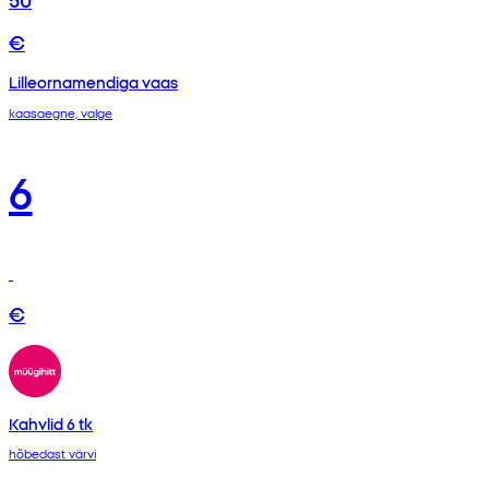
€
Lilleornamendiga vaas
kaasaegne, valge
6
€
Kahvlid 6 tk
hõbedast värvi