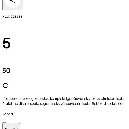
PLU: 629899
5
50
€
Kolmeosaline köögikausside komplekt igapäevaseks toiduvalmistamiseks.
Praktiline disain sobib segamiseks või serveerimiseks. Sobivad kodukööki.
Värvid