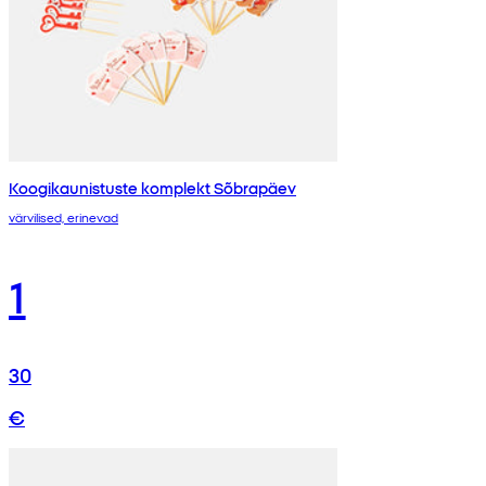
Koogikaunistuste komplekt Sõbrapäev
värvilised, erinevad
1
30
€