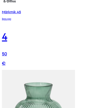
Märkmik A5
lipsuga
4
50
€