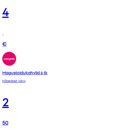
4
€
Magustoidukahvlid 6 tk
hõbedast värvi
2
50