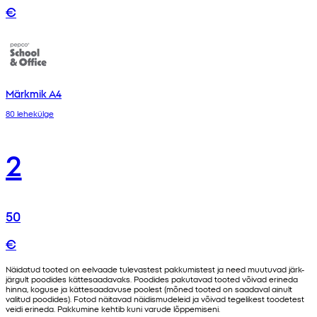
€
Märkmik A4
80 lehekülge
2
50
€
Näidatud tooted on eelvaade tulevastest pakkumistest ja need muutuvad järk-
järgult poodides kättesaadavaks. Poodides pakutavad tooted võivad erineda
hinna, koguse ja kättesaadavuse poolest (mõned tooted on saadaval ainult
valitud poodides). Fotod näitavad näidismudeleid ja võivad tegelikest toodetest
veidi erineda. Pakkumine kehtib kuni varude lõppemiseni.