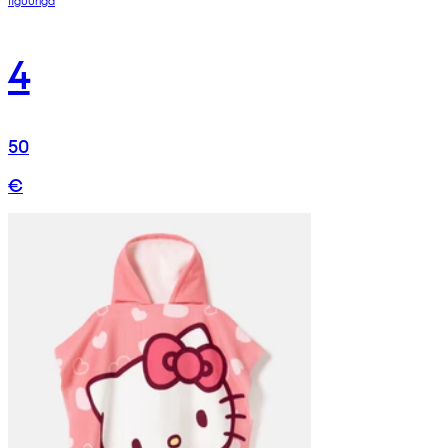
4
50
€