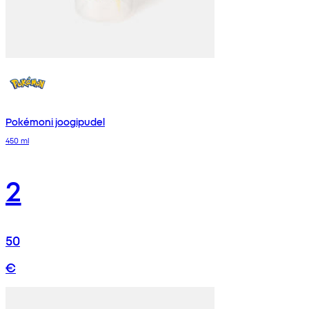
Pokémoni joogipudel
450 ml
2
50
€