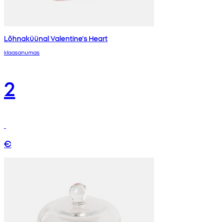
Lõhnaküünal Valentine's Heart
klaasanumas
2
€