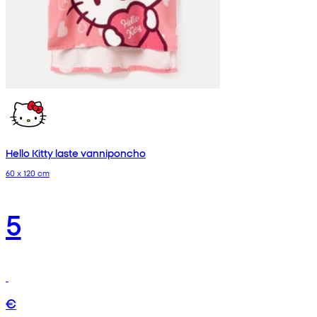
Hello Kitty laste vanniponcho
60 x 120 cm
5
€