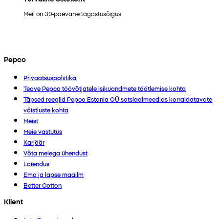
Meil on 30-päevane tagastusõigus
Pepco
Privaatsuspoliitika
Teave Pepco töövõtjatele isikuandmete töötlemise kohta
Täpsed reeglid Pepco Estonia OÜ sotsiaalmeedias korraldatavate
võistluste kohta
Meist
Meie vastutus
Karjäär
Võta meiega ühendust
Laiendus
Ema ja lapse maailm
Better Cotton
Klient