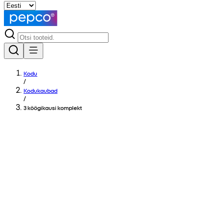
Kodu
/
Kodukaubad
/
3 köögikausi komplekt