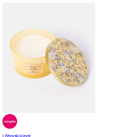
Lõhnaküünal