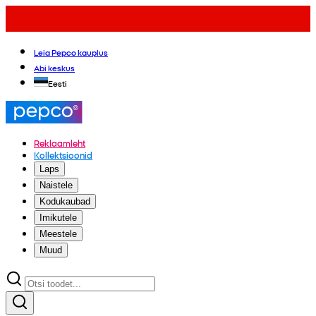
Leia Pepco kauplus
Abi keskus
Eesti
Reklaamleht
Kollektsioonid
Laps
Naistele
Kodukaubad
Imikutele
Meestele
Muud