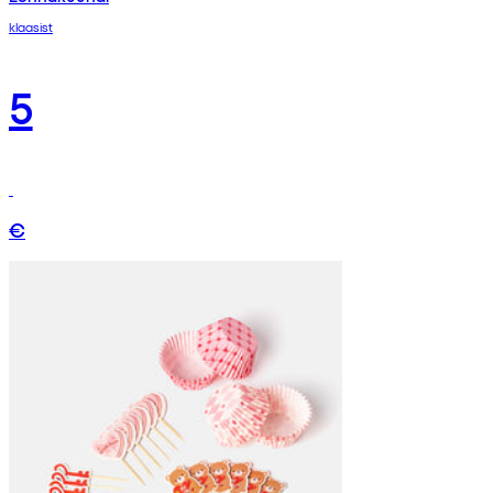
klaasist
5
€