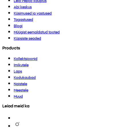
Leia Pepco kauplus
Abi keskus
Küsimused ja vastused
Tagastused
Blogi
Müügist eemaldatud tooted
Küpsiste seaded
Products
Kollektsioonid
Imikutele
Laps
Kodukaubad
Naistele
Meestele
Muud
Leiad meid ka