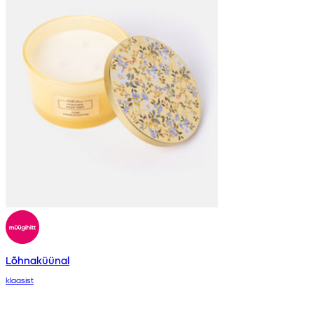
Lõhnaküünal
klaasist