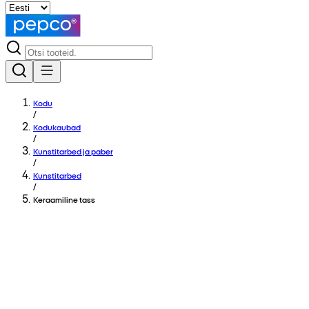
Kodu
/
Kodukaubad
/
Kunstitarbed ja paber
/
Kunstitarbed
/
Keraamiline tass