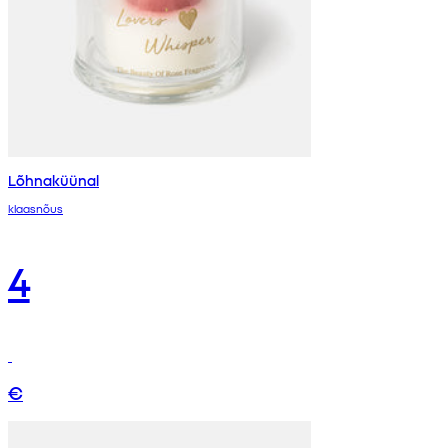
Lõhnaküünal
klaasnõus
4
€