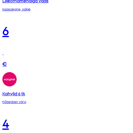
Lilleornamendiga vaas
kaasaegne, valge
6
€
Kahvlid 6 tk
hõbedast värvi
4