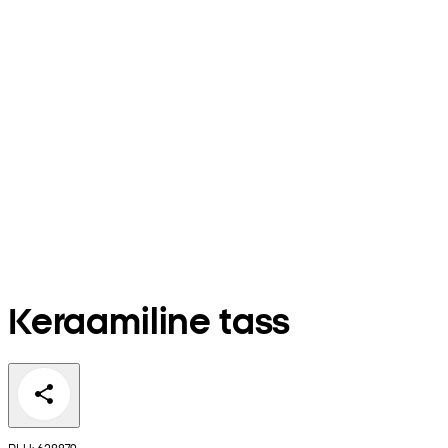
Keraamiline tass
PLU: 628879