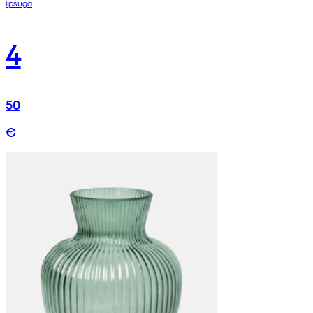
lipsuga
4
50
€