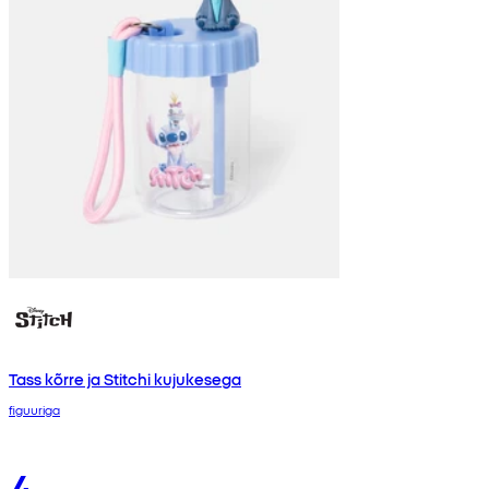
Tass kõrre ja Stitchi kujukesega
figuuriga
4