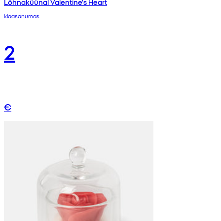
Lõhnaküünal Valentine's Heart
klaasanumas
2
€