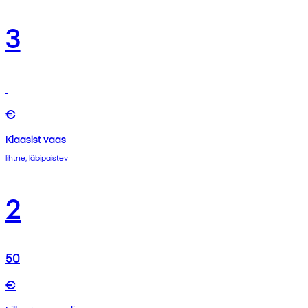
3
€
Klaasist vaas
lihtne, läbipaistev
2
50
€