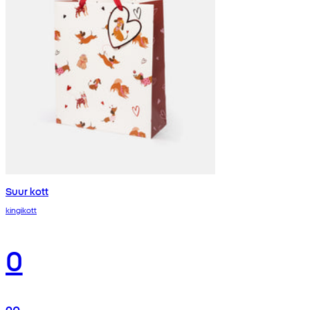
Suur kott
kingikott
0