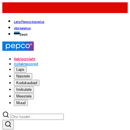
Leia Pepco kauplus
Abi keskus
Eesti
Reklaamleht
Kollektsioonid
Laps
Naistele
Kodukaubad
Imikutele
Meestele
Muud