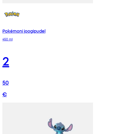
Pokémoni joogipudel
450 ml
2
50
€