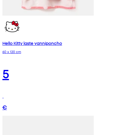
Hello Kitty laste vanniponcho
60 x 120 cm
5
€