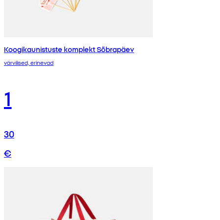
Koogikaunistuste komplekt Sõbrapäev
värvilised, erinevad
1
30
€