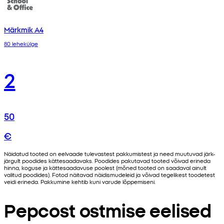
Märkmik A4
80 lehekülge
2
50
€
Näidatud tooted on eelvaade tulevastest pakkumistest ja need muutuvad järk-
järgult poodides kättesaadavaks. Poodides pakutavad tooted võivad erineda
hinna, koguse ja kättesaadavuse poolest (mõned tooted on saadaval ainult
valitud poodides). Fotod näitavad näidismudeleid ja võivad tegelikest toodetest
veidi erineda. Pakkumine kehtib kuni varude lõppemiseni.
Pepcost ostmise eelised