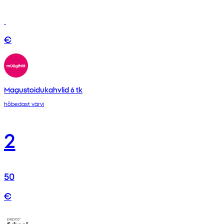
€
Magustoidukahvlid 6 tk
hõbedast värvi
2
50
€