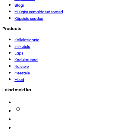
Blogi
Müügist eemaldatud tooted
Küpsiste seaded
Products
Kollektsioonid
Imikutele
Laps
Kodukaubad
Naistele
Meestele
Muud
Leiad meid ka