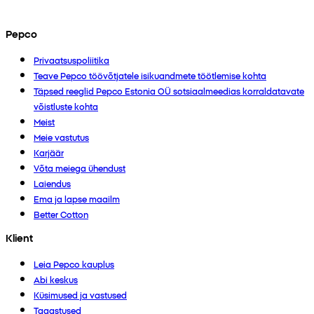
Pepco
Privaatsuspoliitika
Teave Pepco töövõtjatele isikuandmete töötlemise kohta
Täpsed reeglid Pepco Estonia OÜ sotsiaalmeedias korraldatavate
võistluste kohta
Meist
Meie vastutus
Karjäär
Võta meiega ühendust
Laiendus
Ema ja lapse maailm
Better Cotton
Klient
Leia Pepco kauplus
Abi keskus
Küsimused ja vastused
Tagastused