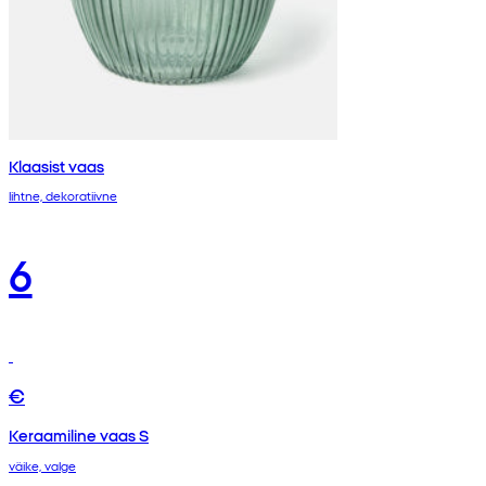
Klaasist vaas
lihtne, dekoratiivne
6
€
Keraamiline vaas S
väike, valge