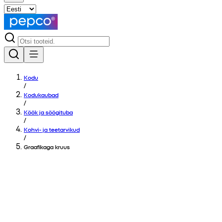
Kodu
/
Kodukaubad
/
Köök ja söögituba
/
Kohvi- ja teetarvikud
/
Graafikaga kruus