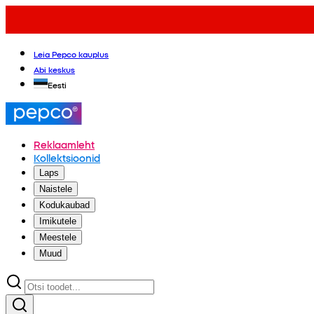
Leia Pepco kauplus
Abi keskus
Eesti
Reklaamleht
Kollektsioonid
Laps
Naistele
Kodukaubad
Imikutele
Meestele
Muud