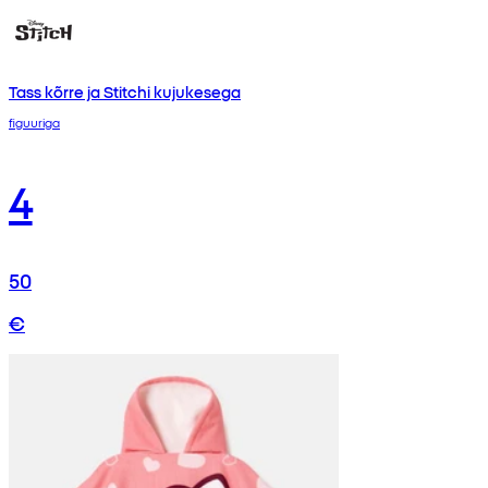
Tass kõrre ja Stitchi kujukesega
figuuriga
4
50
€