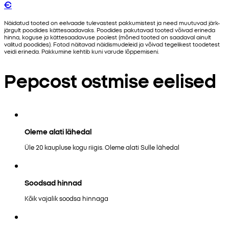
€
Näidatud tooted on eelvaade tulevastest pakkumistest ja need muutuvad järk-
järgult poodides kättesaadavaks. Poodides pakutavad tooted võivad erineda
hinna, koguse ja kättesaadavuse poolest (mõned tooted on saadaval ainult
valitud poodides). Fotod näitavad näidismudeleid ja võivad tegelikest toodetest
veidi erineda. Pakkumine kehtib kuni varude lõppemiseni.
Pepcost ostmise eelised
Oleme alati lähedal
Üle 20 kaupluse kogu riigis. Oleme alati Sulle lähedal
Soodsad hinnad
Kõik vajalik soodsa hinnaga