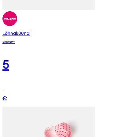
Lõhnaküünal
klaasist
5
€