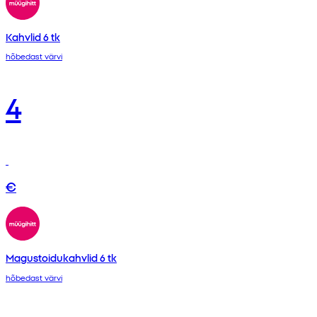
Kahvlid 6 tk
hõbedast värvi
4
€
Magustoidukahvlid 6 tk
hõbedast värvi