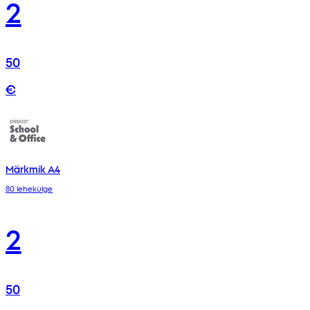
2
50
€
Märkmik A4
80 lehekülge
2
50