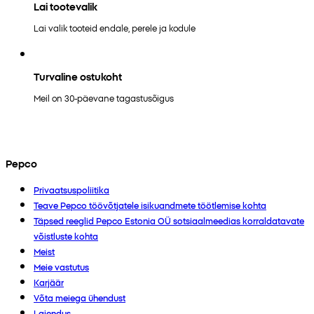
Lai tootevalik
Lai valik tooteid endale, perele ja kodule
Turvaline ostukoht
Meil on 30-päevane tagastusõigus
Pepco
Privaatsuspoliitika
Teave Pepco töövõtjatele isikuandmete töötlemise kohta
Täpsed reeglid Pepco Estonia OÜ sotsiaalmeedias korraldatavate
võistluste kohta
Meist
Meie vastutus
Karjäär
Võta meiega ühendust
Laiendus