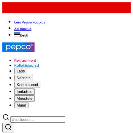
Leia Pepco kauplus
Abi keskus
Eesti
Reklaamleht
Kollektsioonid
Laps
Naistele
Kodukaubad
Imikutele
Meestele
Muud