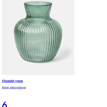
Klaasist vaas
lihtne, dekoratiivne
6