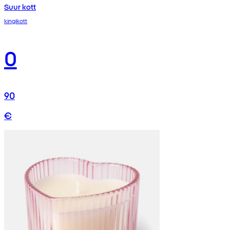
Suur kott
kingikott
0
90
€