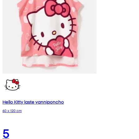
Hello Kitty laste vanniponcho
60 x 120 cm
5