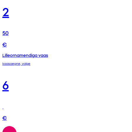
2
50
€
Lilleornamendiga vaas
kaasaegne, valge
6
€