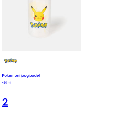
Pokémoni joogipudel
450 ml
2