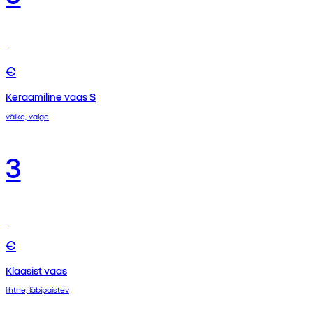
€
Keraamiline vaas S
väike, valge
3
€
Klaasist vaas
lihtne, läbipaistev