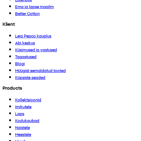
Ema ja lapse maailm
Better Cotton
Klient
Leia Pepco kauplus
Abi keskus
Küsimused ja vastused
Tagastused
Blogi
Müügist eemaldatud tooted
Küpsiste seaded
Products
Kollektsioonid
Imikutele
Laps
Kodukaubad
Naistele
Meestele