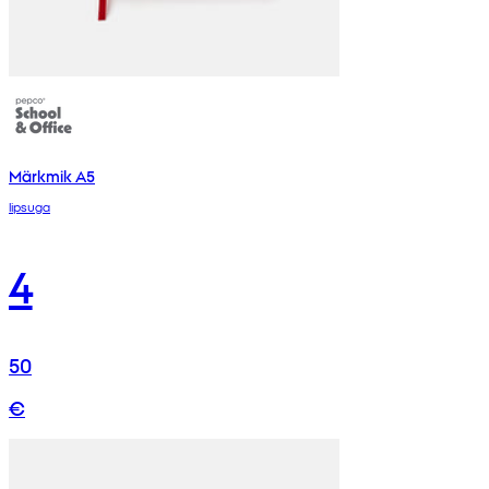
Märkmik A5
lipsuga
4
50
€