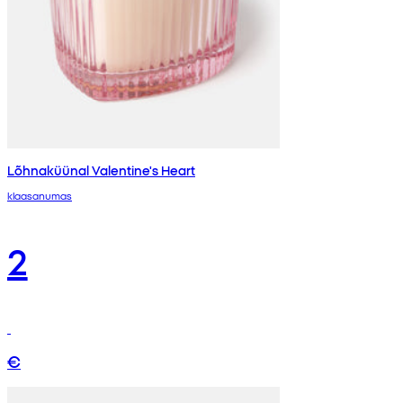
Lõhnaküünal Valentine's Heart
klaasanumas
2
€