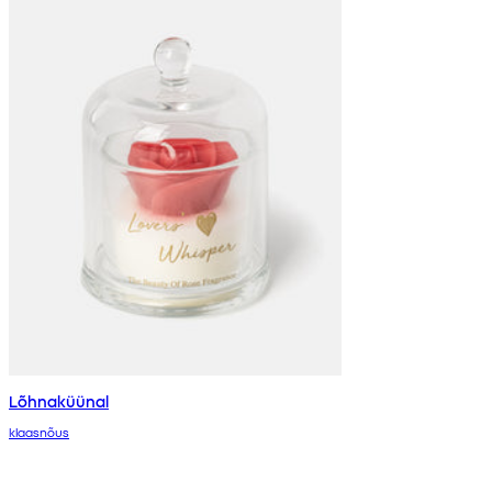
Lõhnaküünal
klaasnõus