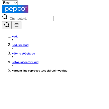
Kodu
/
Kodukaubad
/
Köök ja söögituba
/
Kohvi- ja teetarvikud
/
Keraamiline espresso tass sidrunimustriga