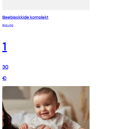
Beebisokkide komplekt
lipsuga
1
30
€