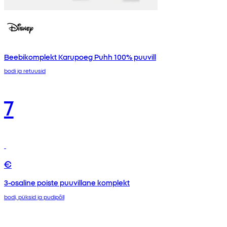
Beebikomplekt Karupoeg Puhh 100% puuvill
bodi ja retuusid
7
€
3-osaline poiste puuvillane komplekt
bodi, püksid ja pudipõll