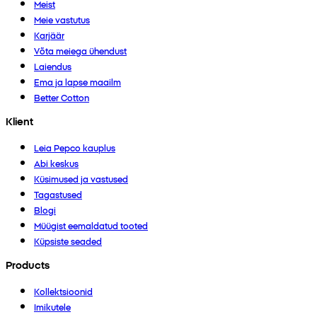
Meist
Meie vastutus
Karjäär
Võta meiega ühendust
Laiendus
Ema ja lapse maailm
Better Cotton
Klient
Leia Pepco kauplus
Abi keskus
Küsimused ja vastused
Tagastused
Blogi
Müügist eemaldatud tooted
Küpsiste seaded
Products
Kollektsioonid
Imikutele