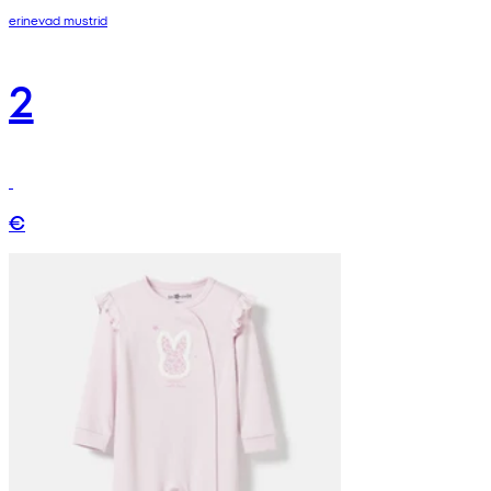
erinevad mustrid
2
€