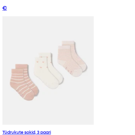
€
Tüdrukute sokid, 3 paari