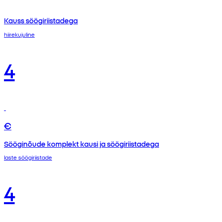
Kauss söögiriistadega
hiirekujuline
4
€
Sööginõude komplekt kausi ja söögiriistadega
laste söögiriistade
4