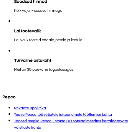
Soodsad hinnad
Kõik vajalik soodsa hinnaga
Lai tootevalik
Lai valik tooteid endale, perele ja kodule
Turvaline ostukoht
Meil on 30-päevane tagastusõigus
Pepco
Privaatsuspoliitika
Teave Pepco töövõtjatele isikuandmete töötlemise kohta
Täpsed reeglid Pepco Estonia OÜ sotsiaalmeedias korraldatavate
võistluste kohta