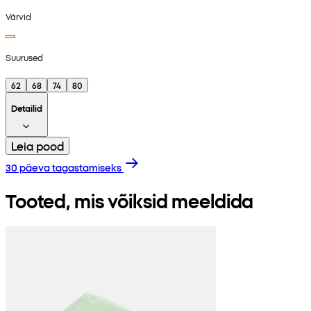
Värvid
Suurused
62
68
74
80
Detailid
Leia pood
30 päeva tagastamiseks
Tooted, mis võiksid meeldida