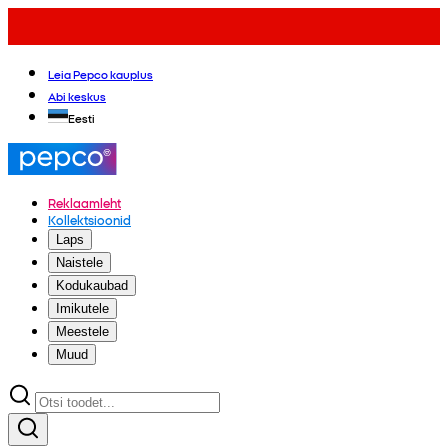
Leia Pepco kauplus
Abi keskus
Eesti
Reklaamleht
Kollektsioonid
Laps
Naistele
Kodukaubad
Imikutele
Meestele
Muud