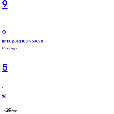
9
€
Imiku pusa 100% puuvill
kõrvadega
5
€