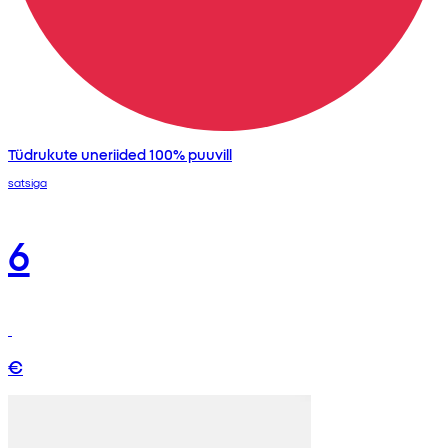
Tüdrukute uneriided 100% puuvill
satsiga
6
€