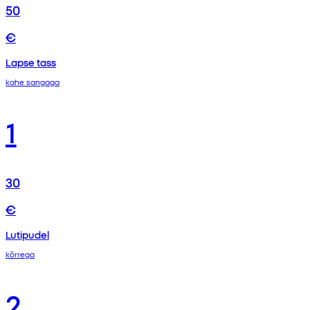
50
€
Lapse tass
kahe sangaga
1
30
€
Lutipudel
kõrrega
2