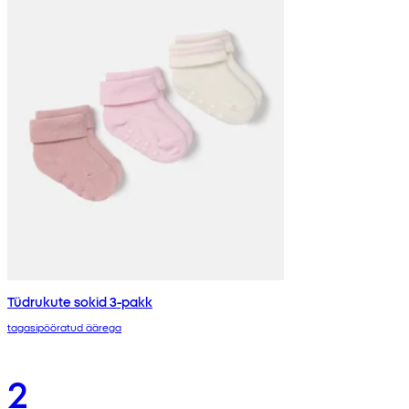
Tüdrukute sokid 3-pakk
tagasipööratud äärega
2