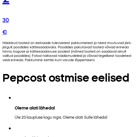
30
€
Näidatud tooted on eelvaade tulevastest pakkumistest ja need muutuvad järk-
järgult poodides kättesaadavaks. Poodides pakutavad tooted võivad erineda
hinna, koguse ja kättesaadavuse poolest (mõned tooted on saadaval ainult
valitud poodides). Fotod näitavad näidismudeleid ja võivad tegelikest toodetest
veidi erineda. Pakkumine kehtib kuni varude lõppemiseni.
Pepcost ostmise eelised
Oleme alati lähedal
Üle 20 kaupluse kogu riigis. Oleme alati Sulle lähedal