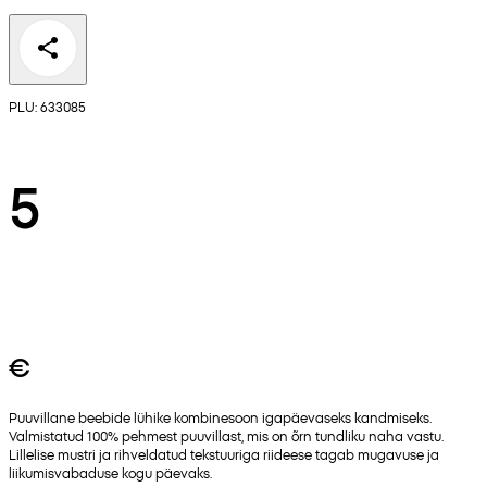
PLU: 633085
5
€
Puuvillane beebide lühike kombinesoon igapäevaseks kandmiseks.
Valmistatud 100% pehmest puuvillast, mis on õrn tundliku naha vastu.
Lillelise mustri ja rihveldatud tekstuuriga riideese tagab mugavuse ja
liikumisvabaduse kogu päevaks.