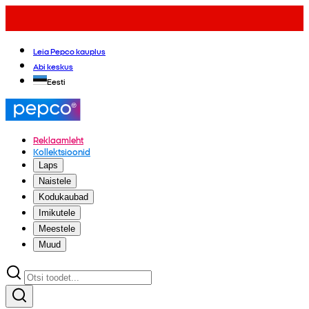
Leia Pepco kauplus
Abi keskus
Eesti
Reklaamleht
Kollektsioonid
Laps
Naistele
Kodukaubad
Imikutele
Meestele
Muud