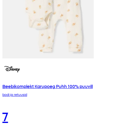
Beebikomplekt Karupoeg Puhh 100% puuvill
bodi ja retuusid
7