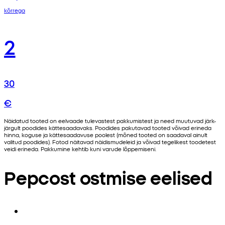
kõrrega
2
30
€
Näidatud tooted on eelvaade tulevastest pakkumistest ja need muutuvad järk-
järgult poodides kättesaadavaks. Poodides pakutavad tooted võivad erineda
hinna, koguse ja kättesaadavuse poolest (mõned tooted on saadaval ainult
valitud poodides). Fotod näitavad näidismudeleid ja võivad tegelikest toodetest
veidi erineda. Pakkumine kehtib kuni varude lõppemiseni.
Pepcost ostmise eelised