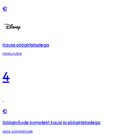
€
Kauss söögiriistadega
hiirekujuline
4
€
Sööginõude komplekt kausi ja söögiriistadega
laste söögiriistade