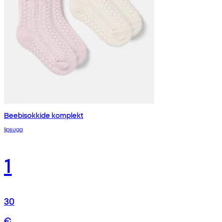
Beebisokkide komplekt
lipsuga
1
30
€