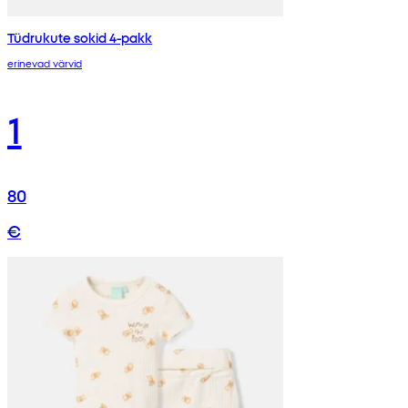
Tüdrukute sokid 4-pakk
erinevad värvid
1
80
€