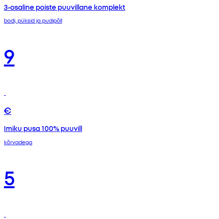
3-osaline poiste puuvillane komplekt
bodi, püksid ja pudipõll
9
€
Imiku pusa 100% puuvill
kõrvadega
5