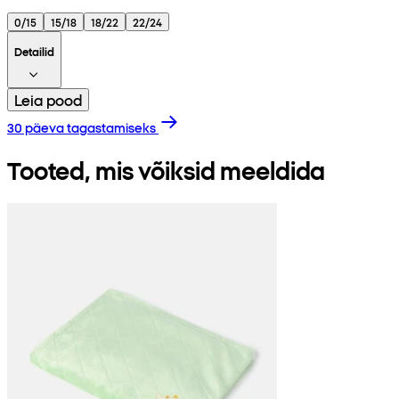
0/15
15/18
18/22
22/24
Detailid
Leia pood
30 päeva tagastamiseks
Tooted, mis võiksid meeldida