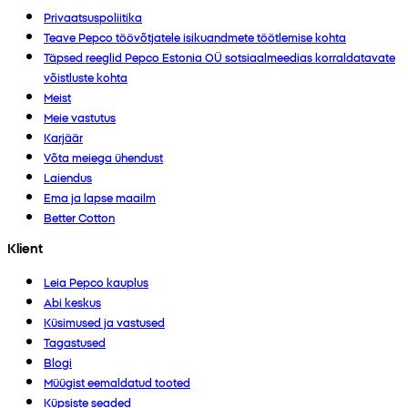
Privaatsuspoliitika
Teave Pepco töövõtjatele isikuandmete töötlemise kohta
Täpsed reeglid Pepco Estonia OÜ sotsiaalmeedias korraldatavate
võistluste kohta
Meist
Meie vastutus
Karjäär
Võta meiega ühendust
Laiendus
Ema ja lapse maailm
Better Cotton
Klient
Leia Pepco kauplus
Abi keskus
Küsimused ja vastused
Tagastused
Blogi
Müügist eemaldatud tooted
Küpsiste seaded