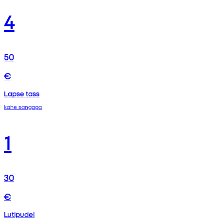
4
50
€
Lapse tass
kahe sangaga
1
30
€
Lutipudel