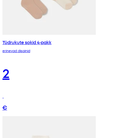
Tüdrukute sokid 4-pakk
erinevad disainid
2
€