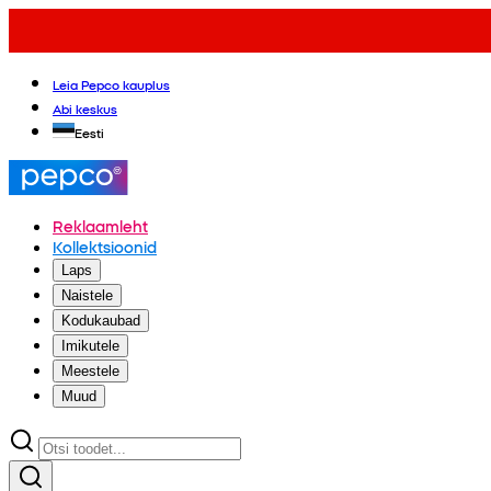
Leia Pepco kauplus
Abi keskus
Eesti
Reklaamleht
Kollektsioonid
Laps
Naistele
Kodukaubad
Imikutele
Meestele
Muud