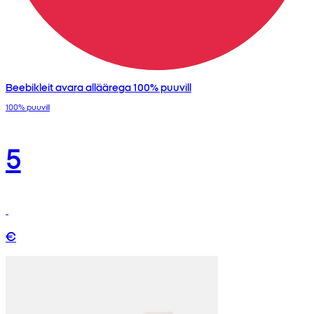
Beebikleit avara alläärega 100% puuvill
100% puuvill
5
€