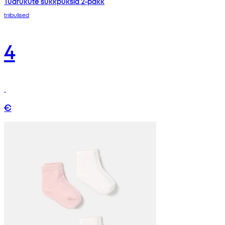
Tüdrukute sukkpüksid 2-pakk
triibulised
4
€