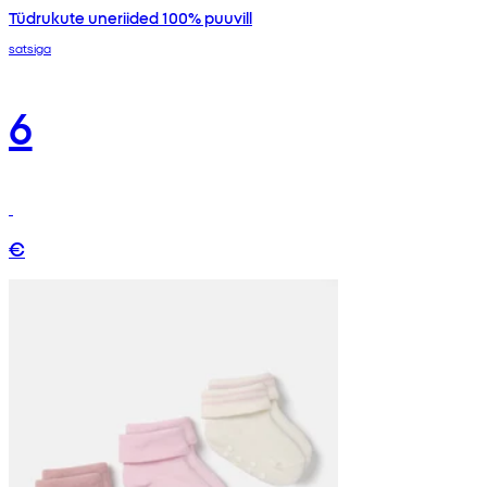
Tüdrukute uneriided 100% puuvill
satsiga
6
€