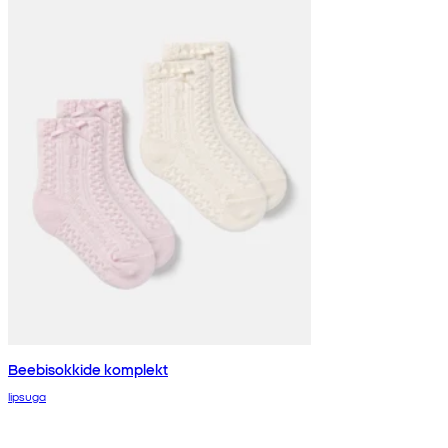
Beebisokkide komplekt
lipsuga