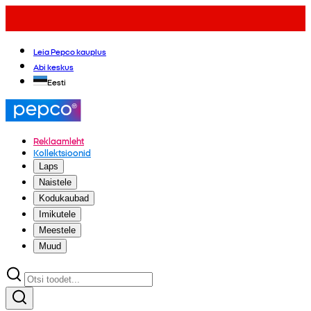
Leia Pepco kauplus
Abi keskus
Eesti
Reklaamleht
Kollektsioonid
Laps
Naistele
Kodukaubad
Imikutele
Meestele
Muud