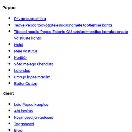
Pepco
Privaatsuspoliitika
Teave Pepco töövõtjatele isikuandmete töötlemise kohta
Täpsed reeglid Pepco Estonia OÜ sotsiaalmeedias korraldatavate
võistluste kohta
Meist
Meie vastutus
Karjäär
Võta meiega ühendust
Laiendus
Ema ja lapse maailm
Better Cotton
Klient
Leia Pepco kauplus
Abi keskus
Küsimused ja vastused
Tagastused
Blogi