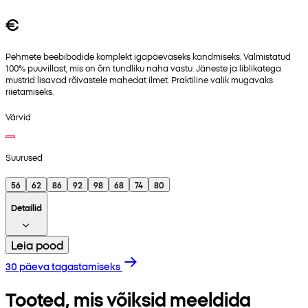
€
Pehmete beebibodide komplekt igapäevaseks kandmiseks. Valmistatud
100% puuvillast, mis on õrn tundliku naha vastu. Jäneste ja liblikatega
mustrid lisavad rõivastele mahedat ilmet. Praktiline valik mugavaks
riietamiseks.
Värvid
Suurused
56
62
86
92
98
68
74
80
Detailid
Leia pood
30 päeva tagastamiseks
Tooted, mis võiksid meeldida