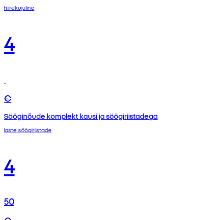
hiirekujuline
4
€
Sööginõude komplekt kausi ja söögiriistadega
laste söögiriistade
4
50
€