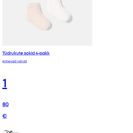
Tüdrukute sokid 4-pakk
erinevad värvid
1
80
€