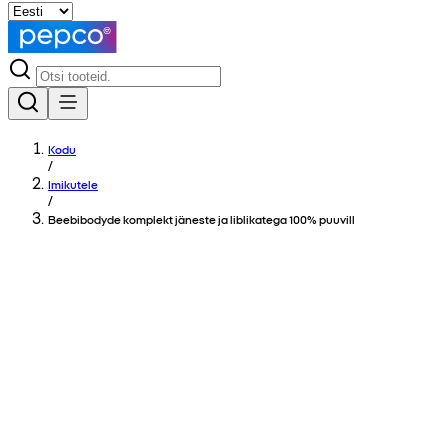
Kodu
/
Imikutele
/
Beebibodyde komplekt jäneste ja liblikatega 100% puuvill