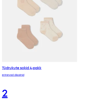
Tüdrukute sokid 4-pakk
erinevad disainid
2