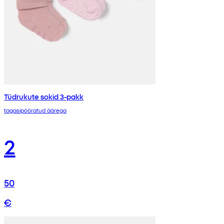
Tüdrukute sokid 3-pakk
tagasipööratud äärega
2
50
€