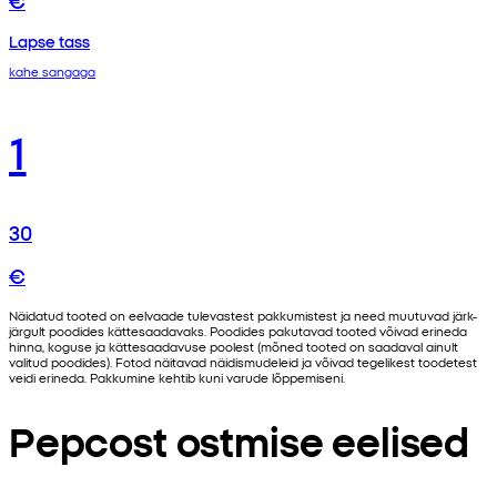
Lapse tass
kahe sangaga
1
30
€
Näidatud tooted on eelvaade tulevastest pakkumistest ja need muutuvad järk-
järgult poodides kättesaadavaks. Poodides pakutavad tooted võivad erineda
hinna, koguse ja kättesaadavuse poolest (mõned tooted on saadaval ainult
valitud poodides). Fotod näitavad näidismudeleid ja võivad tegelikest toodetest
veidi erineda. Pakkumine kehtib kuni varude lõppemiseni.
Pepcost ostmise eelised