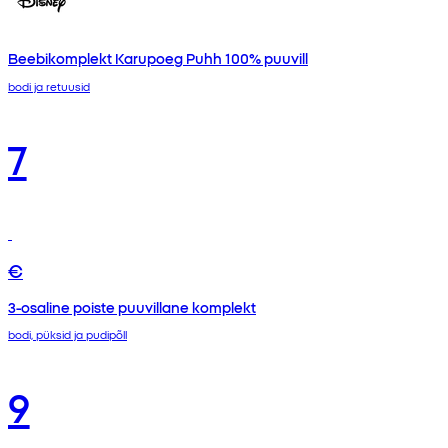
Beebikomplekt Karupoeg Puhh 100% puuvill
bodi ja retuusid
7
€
3-osaline poiste puuvillane komplekt
bodi, püksid ja pudipõll
9