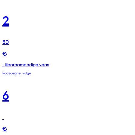
2
50
€
Lilleornamendiga vaas
kaasaegne, valge
6
€