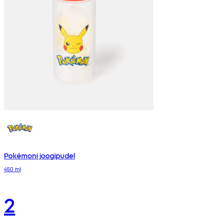
Pokémoni joogipudel
450 ml
2