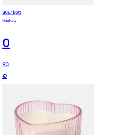
Suur kott
kingikott
0
90
€