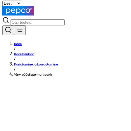
Kodu
/
Kodukaubad
/
Koristamine ja korrastamine
/
Värvipüüdjate multipakk