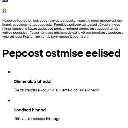
€
Näidatud tooted on eelvaade tulevastest pakkumistest ja need muutuvad järk-
järgult poodides kättesaadavaks. Poodides pakutavad tooted võivad erineda
hinna, koguse ja kättesaadavuse poolest (mõned tooted on saadaval ainult
valitud poodides). Fotod näitavad näidismudeleid ja võivad tegelikest toodetest
veidi erineda. Pakkumine kehtib kuni varude lõppemiseni.
Pepcost ostmise eelised
Oleme alati lähedal
Üle 20 kaupluse kogu riigis. Oleme alati Sulle lähedal
Soodsad hinnad
Kõik vajalik soodsa hinnaga