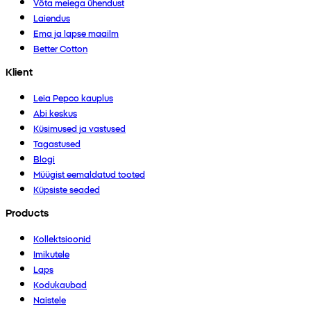
Võta meiega ühendust
Laiendus
Ema ja lapse maailm
Better Cotton
Klient
Leia Pepco kauplus
Abi keskus
Küsimused ja vastused
Tagastused
Blogi
Müügist eemaldatud tooted
Küpsiste seaded
Products
Kollektsioonid
Imikutele
Laps
Kodukaubad
Naistele