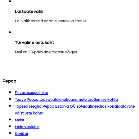
Lai tootevalik
Lai valik tooteid endale, perele ja kodule
Turvaline ostukoht
Meil on 30-päevane tagastusõigus
Pepco
Privaatsuspoliitika
Teave Pepco töövõtjatele isikuandmete töötlemise kohta
Täpsed reeglid Pepco Estonia OÜ sotsiaalmeedias korraldatavate
võistluste kohta
Meist
Meie vastutus
Karjäär