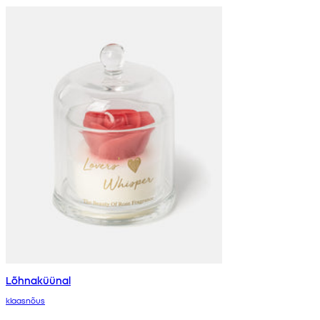
Lõhnaküünal
klaasnõus