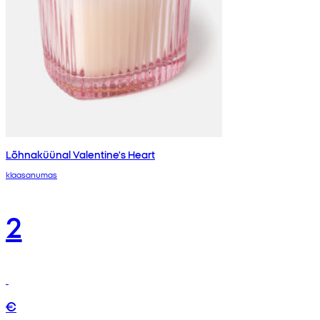
Lõhnaküünal Valentine's Heart
klaasanumas
2
€