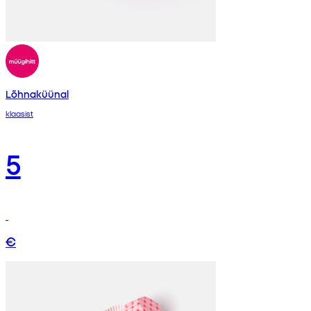
Lõhnaküünal
klaasist
5
€