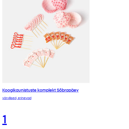
Koogikaunistuste komplekt Sõbrapäev
värvilised, erinevad
1