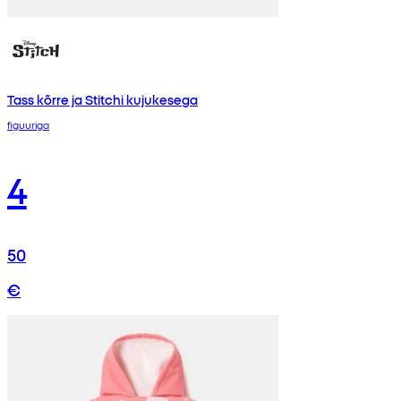
Tass kõrre ja Stitchi kujukesega
figuuriga
4
50
€