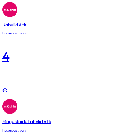
Kahvlid 6 tk
hõbedast värvi
4
€
Magustoidukahvlid 6 tk
hõbedast värvi