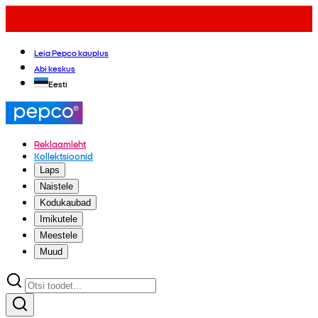
Leia Pepco kauplus
Abi keskus
Eesti
Reklaamleht
Kollektsioonid
Laps
Naistele
Kodukaubad
Imikutele
Meestele
Muud