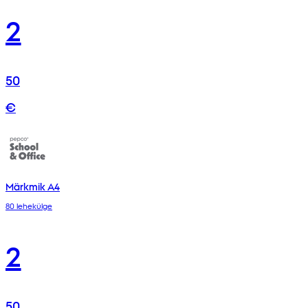
2
50
€
Märkmik A4
80 lehekülge
2
50