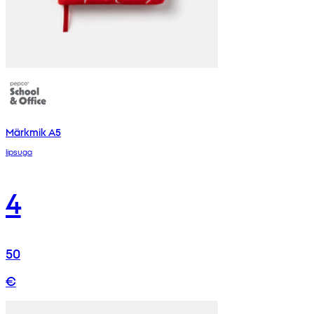
Märkmik A5
lipsuga
4
50
€