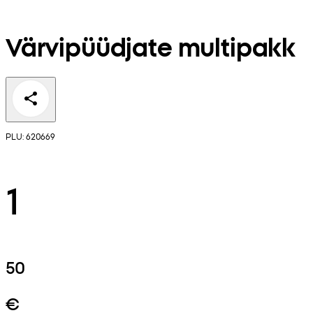
Värvipüüdjate multipakk
PLU: 620669
1
50
€