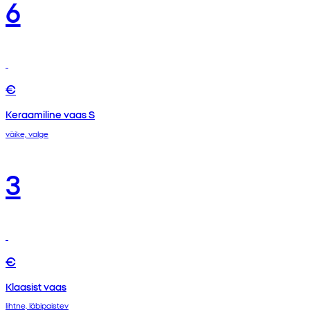
6
€
Keraamiline vaas S
väike, valge
3
€
Klaasist vaas
lihtne, läbipaistev