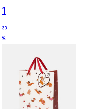
1
30
€