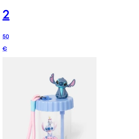
2
50
€