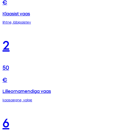
€
Klaasist vaas
lihtne, läbipaistev
2
50
€
Lilleornamendiga vaas
kaasaegne, valge
6