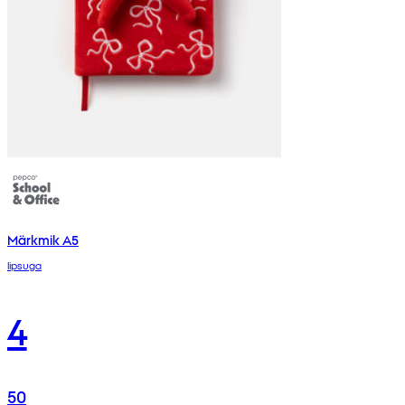
Märkmik A5
lipsuga
4
50