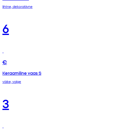
lihtne, dekoratiivne
6
€
Keraamiline vaas S
väike, valge
3