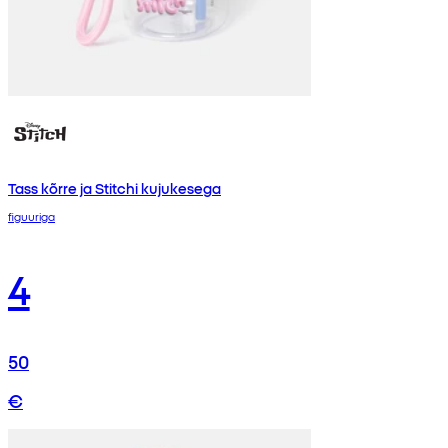
Tass kõrre ja Stitchi kujukesega
figuuriga
4
50
€