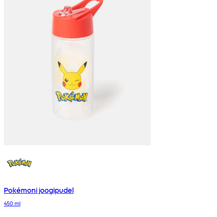
Pokémoni joogipudel
450 ml