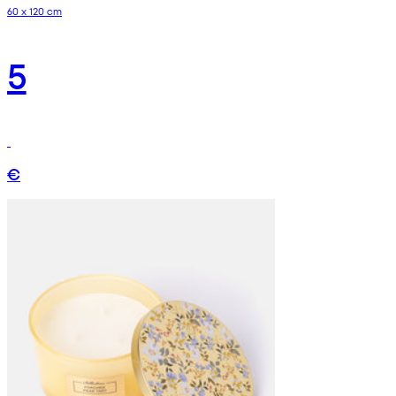
60 x 120 cm
5
€