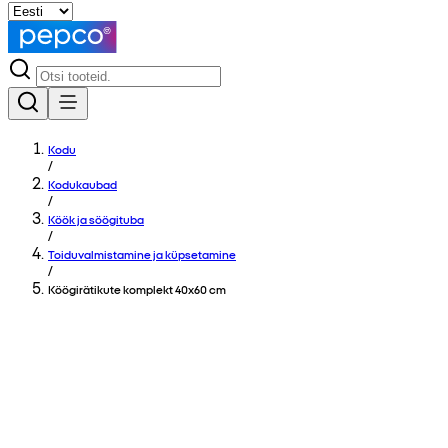
Kodu
/
Kodukaubad
/
Köök ja söögituba
/
Toiduvalmistamine ja küpsetamine
/
Köögirätikute komplekt 40x60 cm