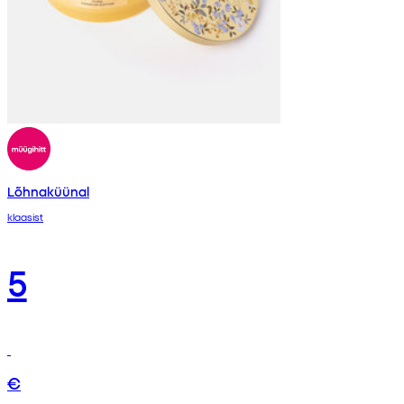
Lõhnaküünal
klaasist
5
€