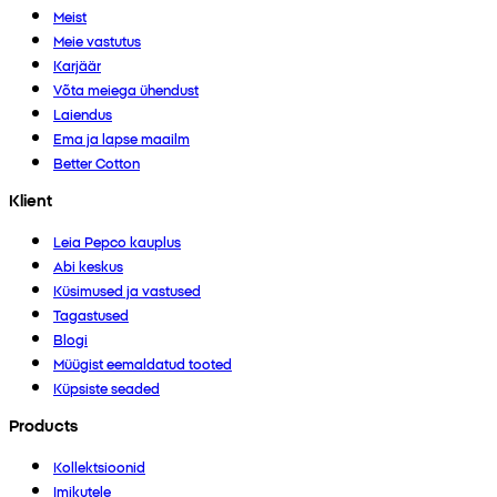
Meist
Meie vastutus
Karjäär
Võta meiega ühendust
Laiendus
Ema ja lapse maailm
Better Cotton
Klient
Leia Pepco kauplus
Abi keskus
Küsimused ja vastused
Tagastused
Blogi
Müügist eemaldatud tooted
Küpsiste seaded
Products
Kollektsioonid
Imikutele