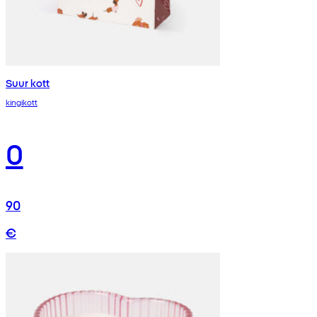
Suur kott
kingikott
0
90
€