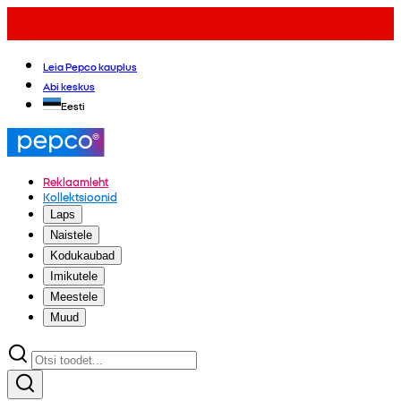
Leia Pepco kauplus
Abi keskus
Eesti
Reklaamleht
Kollektsioonid
Laps
Naistele
Kodukaubad
Imikutele
Meestele
Muud