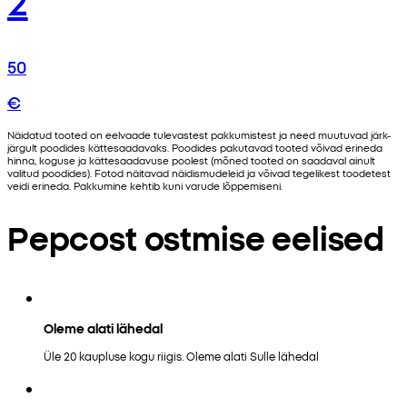
50
€
Näidatud tooted on eelvaade tulevastest pakkumistest ja need muutuvad järk-
järgult poodides kättesaadavaks. Poodides pakutavad tooted võivad erineda
hinna, koguse ja kättesaadavuse poolest (mõned tooted on saadaval ainult
valitud poodides). Fotod näitavad näidismudeleid ja võivad tegelikest toodetest
veidi erineda. Pakkumine kehtib kuni varude lõppemiseni.
Pepcost ostmise eelised
Oleme alati lähedal
Üle 20 kaupluse kogu riigis. Oleme alati Sulle lähedal