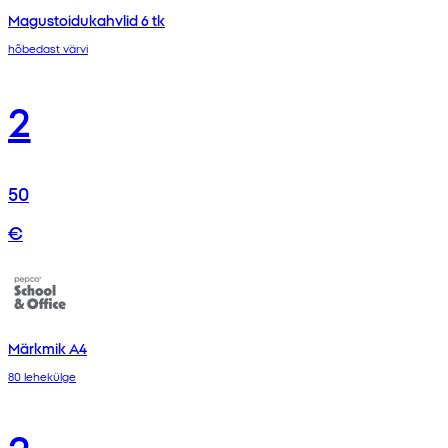
Magustoidukahvlid 6 tk
hõbedast värvi
2
50
€
Märkmik A4
80 lehekülge
2