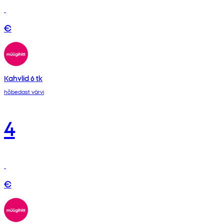
€
Kahvlid 6 tk
hõbedast värvi
4
€