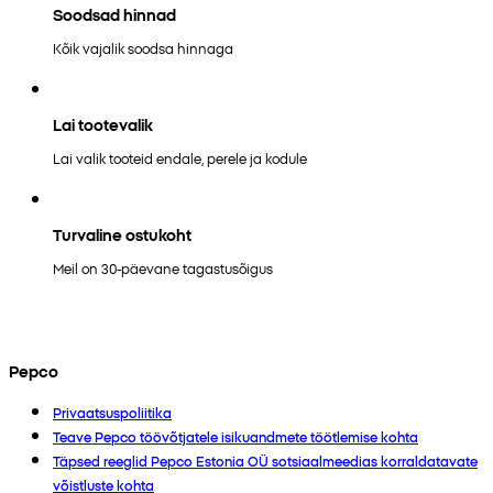
Soodsad hinnad
Kõik vajalik soodsa hinnaga
Lai tootevalik
Lai valik tooteid endale, perele ja kodule
Turvaline ostukoht
Meil on 30-päevane tagastusõigus
Pepco
Privaatsuspoliitika
Teave Pepco töövõtjatele isikuandmete töötlemise kohta
Täpsed reeglid Pepco Estonia OÜ sotsiaalmeedias korraldatavate
võistluste kohta