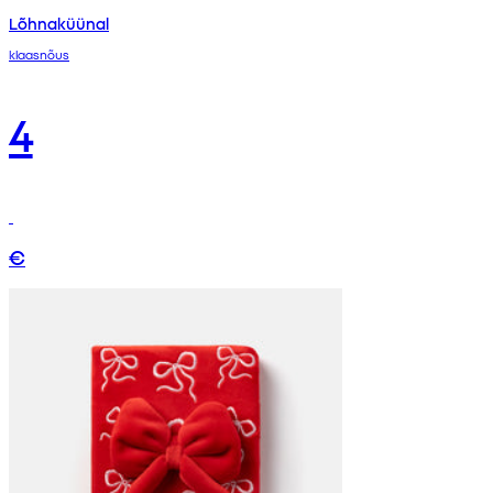
Lõhnaküünal
klaasnõus
4
€