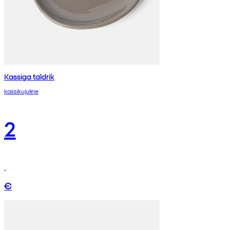
Kassiga taldrik
kassikujuline
2
€