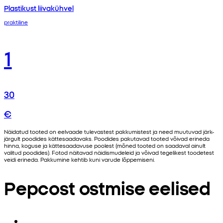
Plastikust liivakühvel
praktiline
1
30
€
Näidatud tooted on eelvaade tulevastest pakkumistest ja need muutuvad järk-
järgult poodides kättesaadavaks. Poodides pakutavad tooted võivad erineda
hinna, koguse ja kättesaadavuse poolest (mõned tooted on saadaval ainult
valitud poodides). Fotod näitavad näidismudeleid ja võivad tegelikest toodetest
veidi erineda. Pakkumine kehtib kuni varude lõppemiseni.
Pepcost ostmise eelised