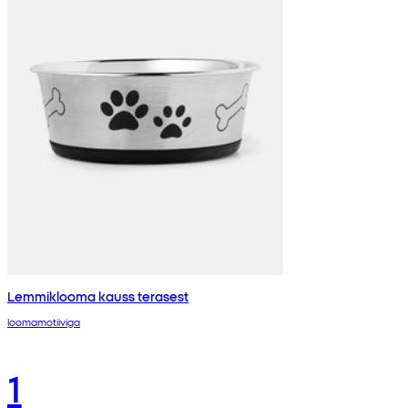
Lemmiklooma kauss terasest
loomamotiiviga
1