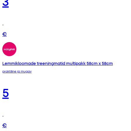
3
€
Lemmikloomade treeningmatid multipakk 58cm x 58cm
praktiline ja mugav
5
€