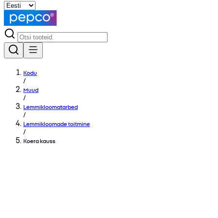
Kodu
/
Muud
/
Lemmikloomatarbed
/
Lemmikloomade toitmine
/
Koera kauss