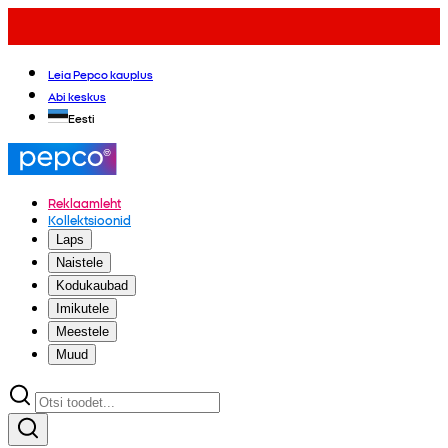
Leia Pepco kauplus
Abi keskus
Eesti
Reklaamleht
Kollektsioonid
Laps
Naistele
Kodukaubad
Imikutele
Meestele
Muud