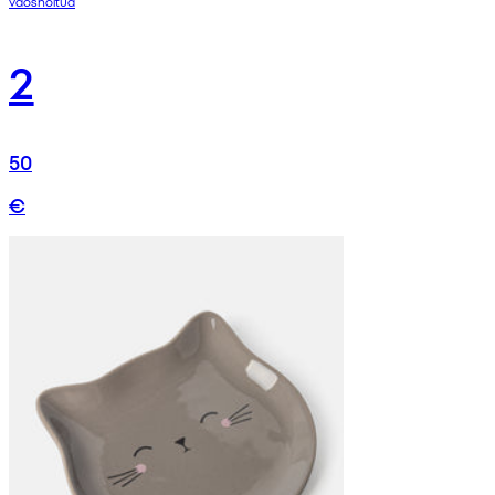
vaoshoitud
2
50
€