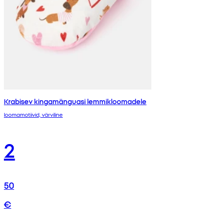
Krabisev kingamänguasi lemmikloomadele
loomamotiivid, värviline
2
50
€