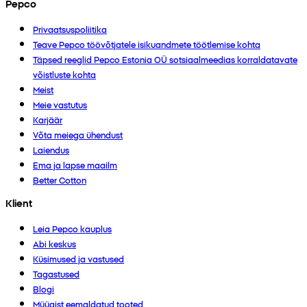
Pepco
Privaatsuspoliitika
Teave Pepco töövõtjatele isikuandmete töötlemise kohta
Täpsed reeglid Pepco Estonia OÜ sotsiaalmeedias korraldatavate
võistluste kohta
Meist
Meie vastutus
Karjäär
Võta meiega ühendust
Laiendus
Ema ja lapse maailm
Better Cotton
Klient
Leia Pepco kauplus
Abi keskus
Küsimused ja vastused
Tagastused
Blogi
Müügist eemaldatud tooted