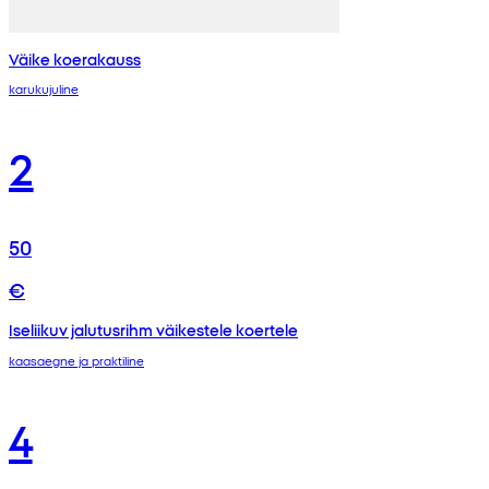
Väike koerakauss
karukujuline
2
50
€
Iseliikuv jalutusrihm väikestele koertele
kaasaegne ja praktiline
4