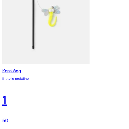
Kassi õng
lihtne ja praktiline
1
50