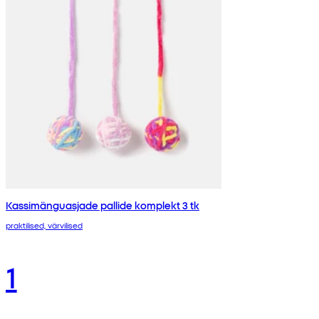
Kassimänguasjade pallide komplekt 3 tk
praktilised, värvilised
1