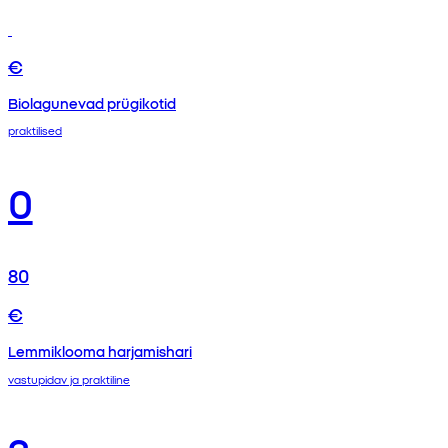
€
Biolagunevad prügikotid
praktilised
0
80
€
Lemmiklooma harjamishari
vastupidav ja praktiline