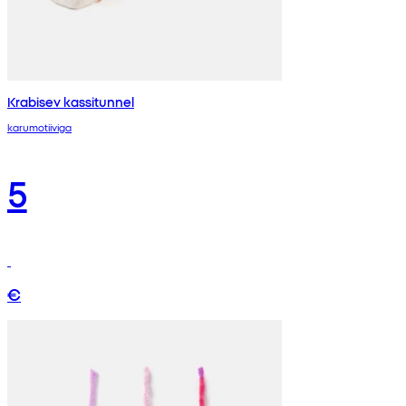
Krabisev kassitunnel
karumotiiviga
5
€