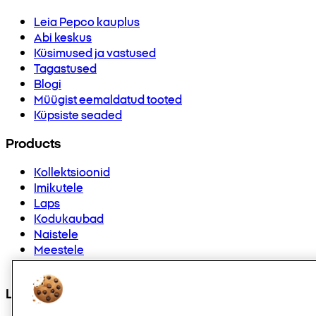
Leia Pepco kauplus
Abi keskus
Küsimused ja vastused
Tagastused
Blogi
Müügist eemaldatud tooted
Küpsiste seaded
Products
Kollektsioonid
Imikutele
Laps
Kodukaubad
Naistele
Meestele
Muud
Leiad meid ka