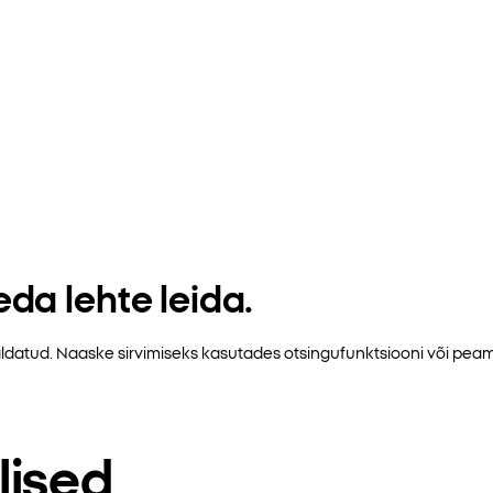
da lehte leida.
emaldatud. Naaske sirvimiseks kasutades otsingufunktsiooni või pe
lised