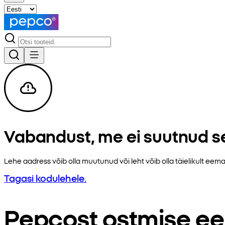
Vabandust, me ei suutnud se
Lehe aadress võib olla muutunud või leht võib olla täielikult e
Tagasi kodulehele.
Pepcost ostmise ee