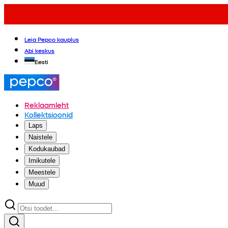
Leia Pepco kauplus
Abi keskus
Eesti
Reklaamleht
Kollektsioonid
Laps
Naistele
Kodukaubad
Imikutele
Meestele
Muud