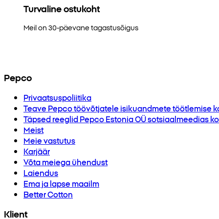
Turvaline ostukoht
Meil on 30-päevane tagastusõigus
Pepco
Privaatsuspoliitika
Teave Pepco töövõtjatele isikuandmete töötlemise k
Täpsed reeglid Pepco Estonia OÜ sotsiaalmeedias kor
Meist
Meie vastutus
Karjäär
Võta meiega ühendust
Laiendus
Ema ja lapse maailm
Better Cotton
Klient