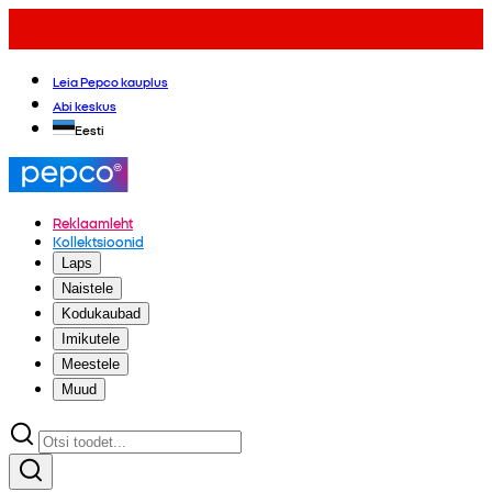
Leia Pepco kauplus
Abi keskus
Eesti
Reklaamleht
Kollektsioonid
Laps
Naistele
Kodukaubad
Imikutele
Meestele
Muud