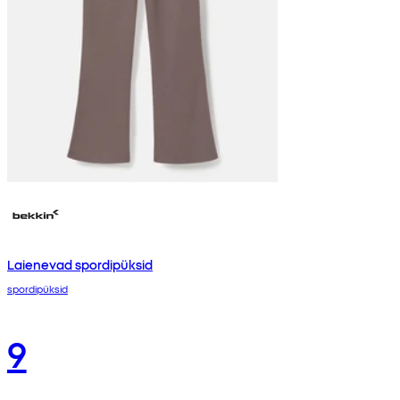
Laienevad spordipüksid
spordipüksid
9