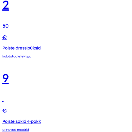
2
50
€
Poiste dressipüksid
kulutatud efektiga
9
€
Poiste sokid 4-pakk
erinevad mustrid