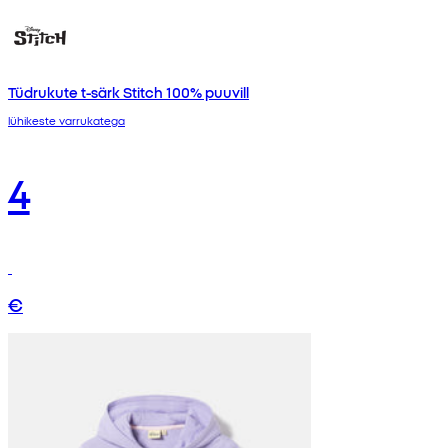
Tüdrukute t-särk Stitch 100% puuvill
lühikeste varrukatega
4
€