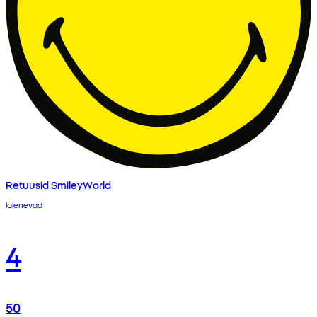
Retuusid SmileyWorld
laienevad
4
50