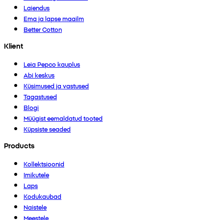
Laiendus
Ema ja lapse maailm
Better Cotton
Klient
Leia Pepco kauplus
Abi keskus
Küsimused ja vastused
Tagastused
Blogi
Müügist eemaldatud tooted
Küpsiste seaded
Products
Kollektsioonid
Imikutele
Laps
Kodukaubad
Naistele
Meestele