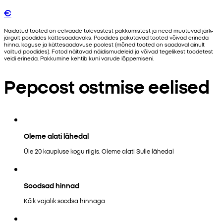
€
Näidatud tooted on eelvaade tulevastest pakkumistest ja need muutuvad järk-
järgult poodides kättesaadavaks. Poodides pakutavad tooted võivad erineda
hinna, koguse ja kättesaadavuse poolest (mõned tooted on saadaval ainult
valitud poodides). Fotod näitavad näidismudeleid ja võivad tegelikest toodetest
veidi erineda. Pakkumine kehtib kuni varude lõppemiseni.
Pepcost ostmise eelised
Oleme alati lähedal
Üle 20 kaupluse kogu riigis. Oleme alati Sulle lähedal
Soodsad hinnad
Kõik vajalik soodsa hinnaga