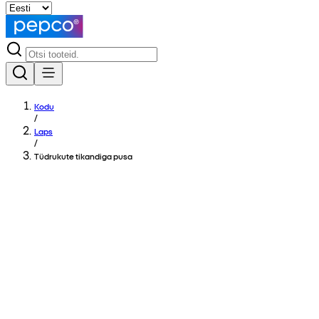
Kodu
/
Laps
/
Tüdrukute tikandiga pusa