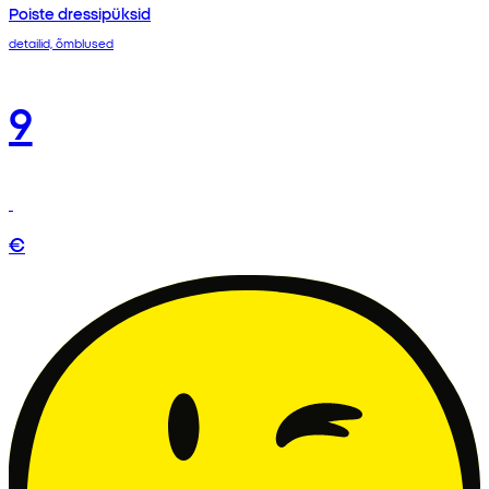
Poiste dressipüksid
detailid, õmblused
9
€