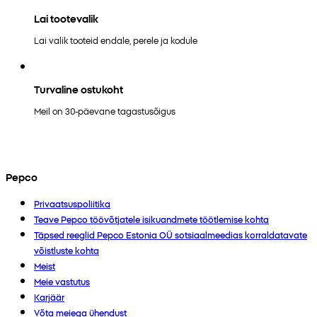
Lai tootevalik
Lai valik tooteid endale, perele ja kodule
Turvaline ostukoht
Meil on 30-päevane tagastusõigus
Pepco
Privaatsuspoliitika
Teave Pepco töövõtjatele isikuandmete töötlemise kohta
Täpsed reeglid Pepco Estonia OÜ sotsiaalmeedias korraldatavate
võistluste kohta
Meist
Meie vastutus
Karjäär
Võta meiega ühendust