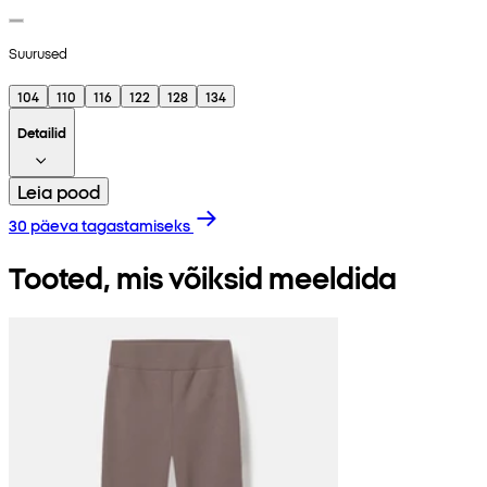
Suurused
104
110
116
122
128
134
Detailid
Leia pood
30 päeva tagastamiseks
Tooted, mis võiksid meeldida