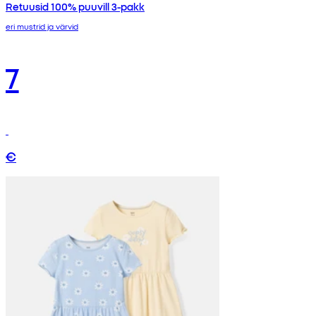
Retuusid 100% puuvill 3-pakk
eri mustrid ja värvid
7
€