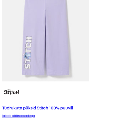
Tüdrukute püksid Stitch 100% puuvill
laiade sääreosadega