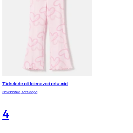
Tüdrukute alt laienevad retuusid
rihveldatud, satsidega
4