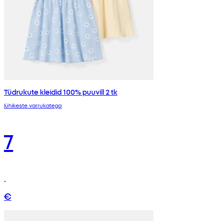
Tüdrukute kleidid 100% puuvill 2 tk
lühikeste varrukatega
7
€