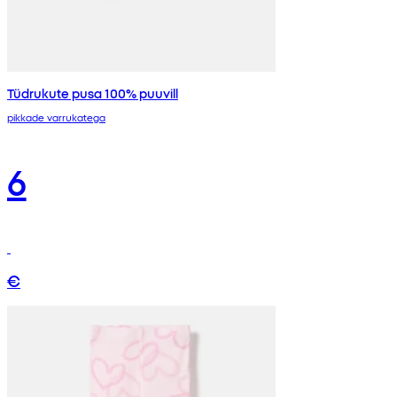
Tüdrukute pusa 100% puuvill
pikkade varrukatega
6
€