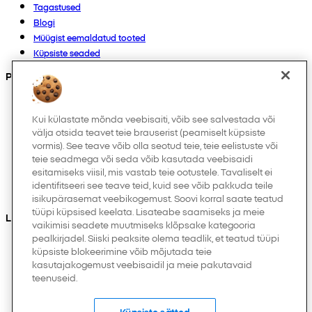
Tagastused
Blogi
Müügist eemaldatud tooted
Küpsiste seaded
Products
Kollektsioonid
Imikutele
Kui külastate mõnda veebisaiti, võib see salvestada või
välja otsida teavet teie brauserist (peamiselt küpsiste
Laps
vormis). See teave võib olla seotud teie, teie eelistuste või
Kodukaubad
teie seadmega või seda võib kasutada veebisaidi
Naistele
esitamiseks viisil, mis vastab teie ootustele. Tavaliselt ei
Meestele
identifitseeri see teave teid, kuid see võib pakkuda teile
Muud
isikupärasemat veebikogemust. Soovi korral saate teatud
tüüpi küpsised keelata. Lisateabe saamiseks ja meie
Leiad meid ka
vaikimisi seadete muutmiseks klõpsake kategooria
pealkirjadel. Siiski peaksite olema teadlik, et teatud tüüpi
küpsiste blokeerimine võib mõjutada teie
kasutajakogemust veebisaidil ja meie pakutavaid
teenuseid.