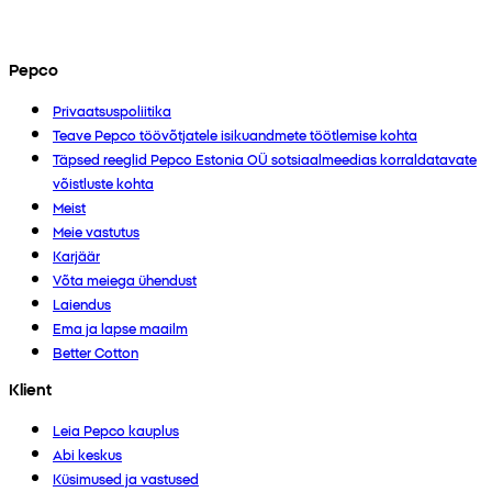
Pepco
Privaatsuspoliitika
Teave Pepco töövõtjatele isikuandmete töötlemise kohta
Täpsed reeglid Pepco Estonia OÜ sotsiaalmeedias korraldatavate
võistluste kohta
Meist
Meie vastutus
Karjäär
Võta meiega ühendust
Laiendus
Ema ja lapse maailm
Better Cotton
Klient
Leia Pepco kauplus
Abi keskus
Küsimused ja vastused