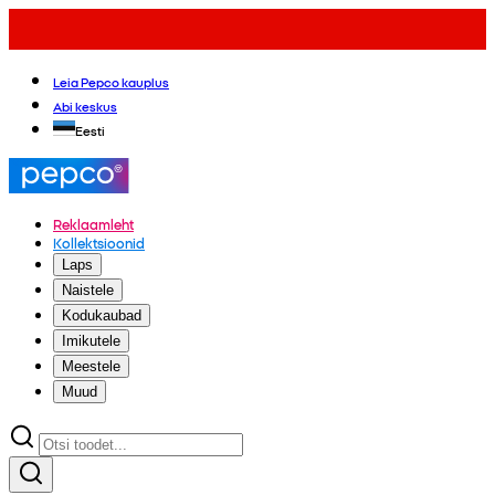
Leia Pepco kauplus
Abi keskus
Eesti
Reklaamleht
Kollektsioonid
Laps
Naistele
Kodukaubad
Imikutele
Meestele
Muud