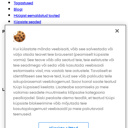
Tagastused
Blogi
Müügist eemaldatud tooted
Küpsiste seaded
Products
Kollektsioonid
Imikutele
Kui külastate mõnda veebisaiti, võib see salvestada või
välja otsida teavet teie brauserist (peamiselt küpsiste
Laps
vormis). See teave võib olla seotud teie, teie eelistuste või
Kodukaubad
teie seadmega või seda võib kasutada veebisaidi
Naistele
esitamiseks viisil, mis vastab teie ootustele. Tavaliselt ei
Meestele
identifitseeri see teave teid, kuid see võib pakkuda teile
Muud
isikupärasemat veebikogemust. Soovi korral saate teatud
tüüpi küpsised keelata. Lisateabe saamiseks ja meie
Leiad meid ka
vaikimisi seadete muutmiseks klõpsake kategooria
pealkirjadel. Siiski peaksite olema teadlik, et teatud tüüpi
küpsiste blokeerimine võib mõjutada teie
kasutajakogemust veebisaidil ja meie pakutavaid
teenuseid.