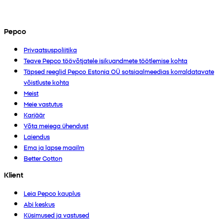
Pepco
Privaatsuspoliitika
Teave Pepco töövõtjatele isikuandmete töötlemise kohta
Täpsed reeglid Pepco Estonia OÜ sotsiaalmeedias korraldatavate
võistluste kohta
Meist
Meie vastutus
Karjäär
Võta meiega ühendust
Laiendus
Ema ja lapse maailm
Better Cotton
Klient
Leia Pepco kauplus
Abi keskus
Küsimused ja vastused