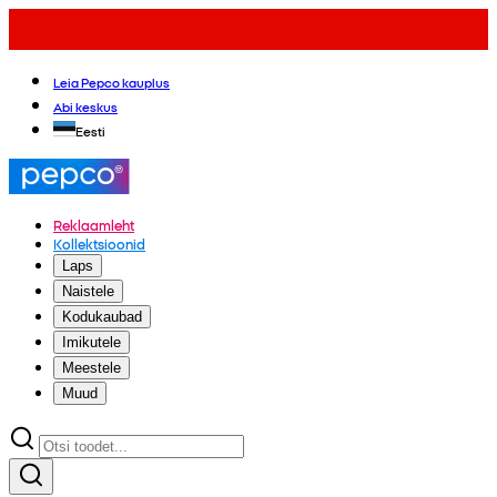
Leia Pepco kauplus
Abi keskus
Eesti
Reklaamleht
Kollektsioonid
Laps
Naistele
Kodukaubad
Imikutele
Meestele
Muud