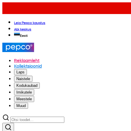
Leia Pepco kauplus
Abi keskus
Eesti
Reklaamleht
Kollektsioonid
Laps
Naistele
Kodukaubad
Imikutele
Meestele
Muud