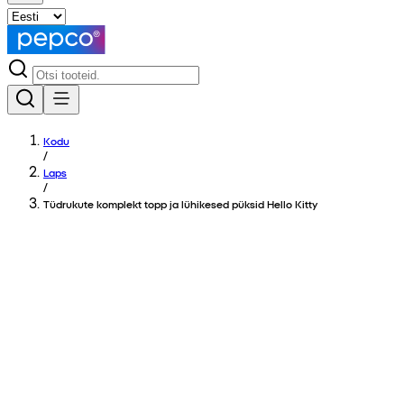
Kodu
/
Laps
/
Tüdrukute komplekt topp ja lühikesed püksid Hello Kitty