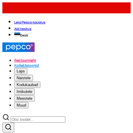
Leia Pepco kauplus
Abi keskus
Eesti
Reklaamleht
Kollektsioonid
Laps
Naistele
Kodukaubad
Imikutele
Meestele
Muud