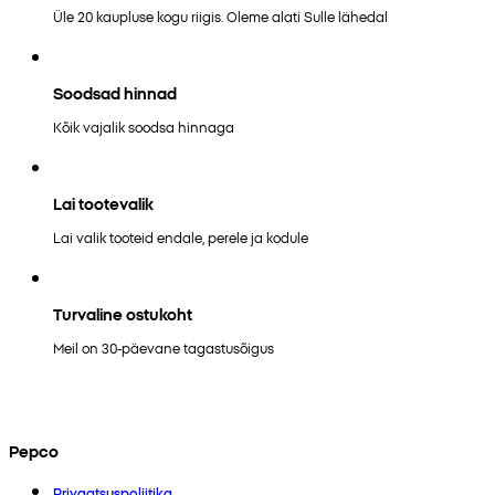
Üle 20 kaupluse kogu riigis. Oleme alati Sulle lähedal
Soodsad hinnad
Kõik vajalik soodsa hinnaga
Lai tootevalik
Lai valik tooteid endale, perele ja kodule
Turvaline ostukoht
Meil on 30-päevane tagastusõigus
Pepco
Privaatsuspoliitika