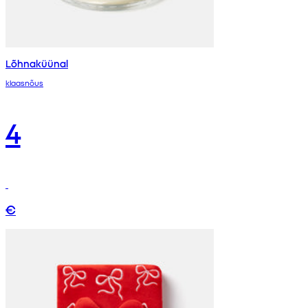
Lõhnaküünal
klaasnõus
4
€