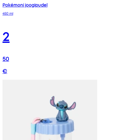
Pokémoni joogipudel
450 ml
2
50
€