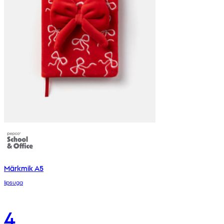
Märkmik A5
lipsuga
4