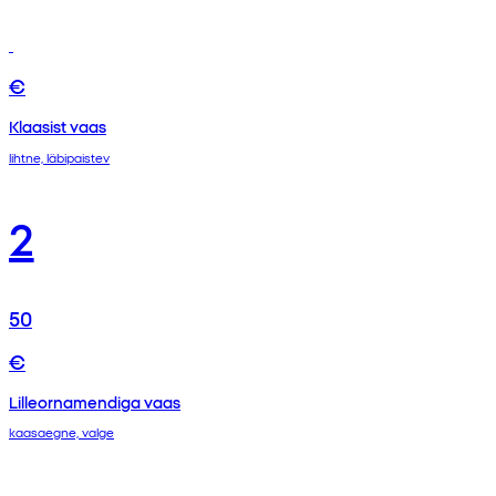
€
Klaasist vaas
lihtne, läbipaistev
2
50
€
Lilleornamendiga vaas
kaasaegne, valge