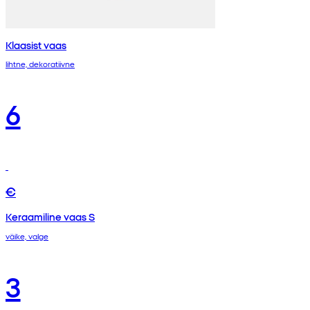
Klaasist vaas
lihtne, dekoratiivne
6
€
Keraamiline vaas S
väike, valge
3