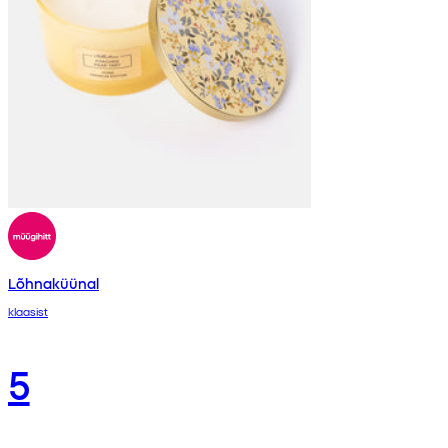
Lõhnaküünal
klaasist
5