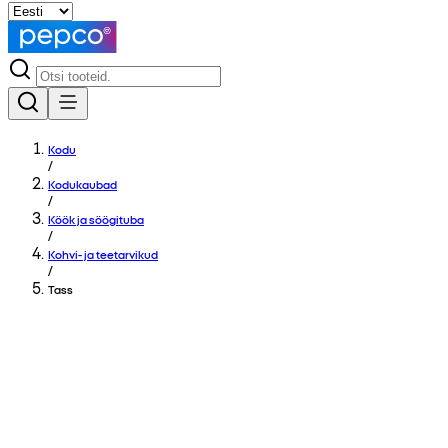
Kodu
/
Kodukaubad
/
Köök ja söögituba
/
Kohvi- ja teetarvikud
/
Tass