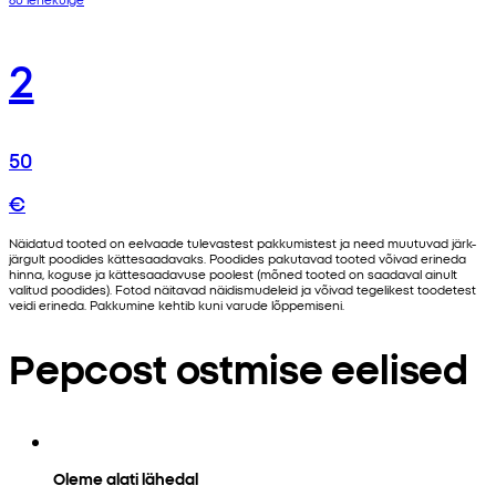
2
50
€
Näidatud tooted on eelvaade tulevastest pakkumistest ja need muutuvad järk-
järgult poodides kättesaadavaks. Poodides pakutavad tooted võivad erineda
hinna, koguse ja kättesaadavuse poolest (mõned tooted on saadaval ainult
valitud poodides). Fotod näitavad näidismudeleid ja võivad tegelikest toodetest
veidi erineda. Pakkumine kehtib kuni varude lõppemiseni.
Pepcost ostmise eelised
Oleme alati lähedal