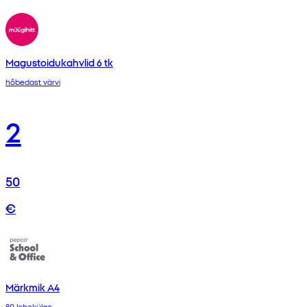
Magustoidukahvlid 6 tk
hõbedast värvi
2
50
€
Märkmik A4
80 lehekülge