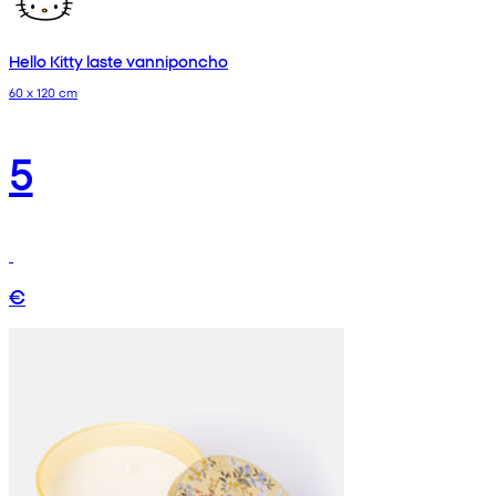
Hello Kitty laste vanniponcho
60 x 120 cm
5
€