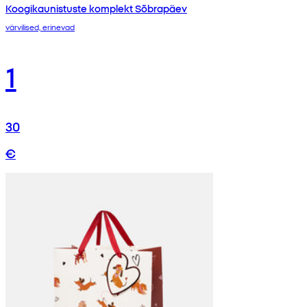
Koogikaunistuste komplekt Sõbrapäev
värvilised, erinevad
1
30
€