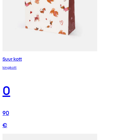
Suur kott
kingikott
0
90
€