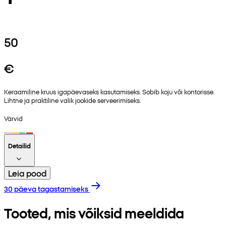
50
€
Keraamiline kruus igapäevaseks kasutamiseks. Sobib koju või kontorisse.
Lihtne ja praktiline valik jookide serveerimiseks.
Värvid
Detailid
Leia pood
30 päeva tagastamiseks
Tooted, mis võiksid meeldida