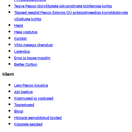
Teave Pepco töövõtjatele isikuandmete töötlemise kohta
Täpsed reeglid Pepco Estonia OÜ sotsiaalmeedias korraldatavate
võistluste kohta
Meist
Meie vastutus
Karjäär
Võta meiega ühendust
Laiendus
Ema ja lapse maailm
Better Cotton
Klient
Leia Pepco kauplus
Abi keskus
Küsimused ja vastused
Tagastused
Blogi
Müügist eemaldatud tooted
Küpsiste seaded