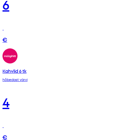
6
€
Kahvlid 6 tk
hõbedast värvi
4
€