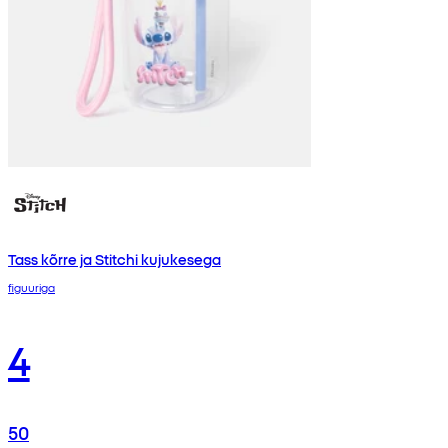
Tass kõrre ja Stitchi kujukesega
figuuriga
4
50