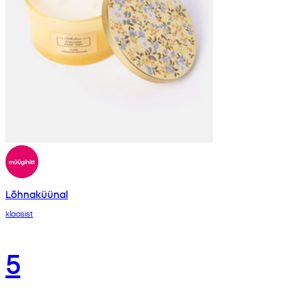
Lõhnaküünal
klaasist
5