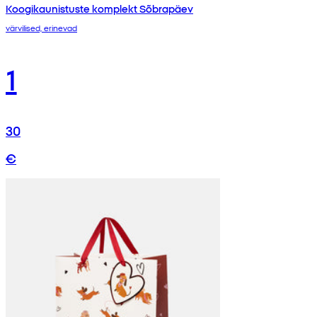
Koogikaunistuste komplekt Sõbrapäev
värvilised, erinevad
1
30
€