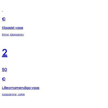
€
Klaasist vaas
lihtne, läbipaistev
2
50
€
Lilleornamendiga vaas
kaasaegne, valge