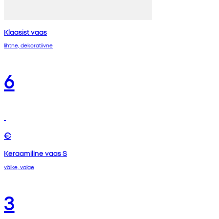
Klaasist vaas
lihtne, dekoratiivne
6
€
Keraamiline vaas S
väike, valge
3