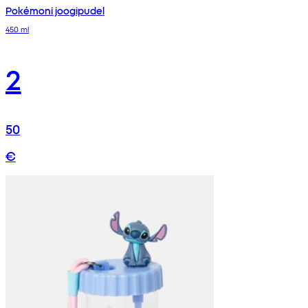
Pokémoni joogipudel
450 ml
2
50
€