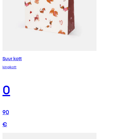
Suur kott
kingikott
0
90
€