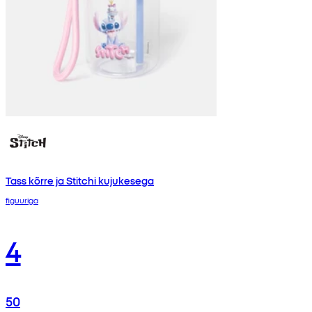
Tass kõrre ja Stitchi kujukesega
figuuriga
4
50