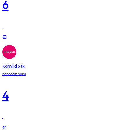
6
€
Kahvlid 6 tk
hõbedast värvi
4
€