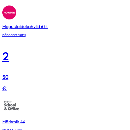
Magustoidukahvlid 6 tk
hõbedast värvi
2
50
€
Märkmik A4
80 lehekülge