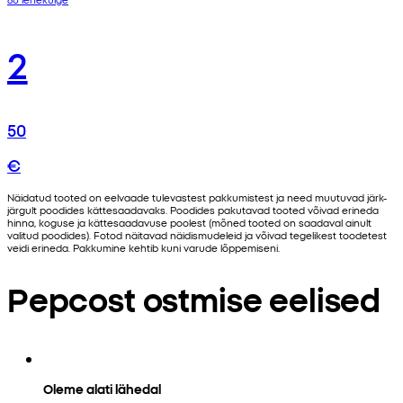
2
50
€
Näidatud tooted on eelvaade tulevastest pakkumistest ja need muutuvad järk-
järgult poodides kättesaadavaks. Poodides pakutavad tooted võivad erineda
hinna, koguse ja kättesaadavuse poolest (mõned tooted on saadaval ainult
valitud poodides). Fotod näitavad näidismudeleid ja võivad tegelikest toodetest
veidi erineda. Pakkumine kehtib kuni varude lõppemiseni.
Pepcost ostmise eelised
Oleme alati lähedal