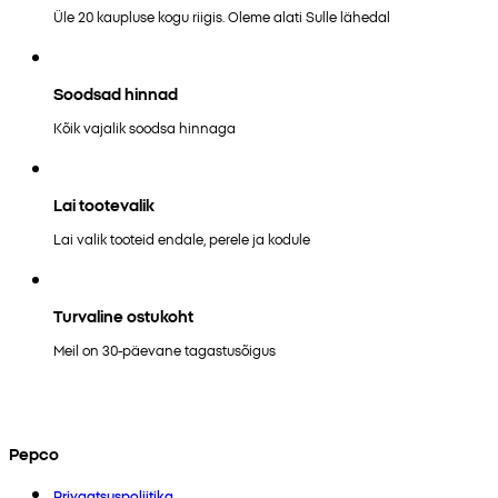
Üle 20 kaupluse kogu riigis. Oleme alati Sulle lähedal
Soodsad hinnad
Kõik vajalik soodsa hinnaga
Lai tootevalik
Lai valik tooteid endale, perele ja kodule
Turvaline ostukoht
Meil on 30-päevane tagastusõigus
Pepco
Privaatsuspoliitika