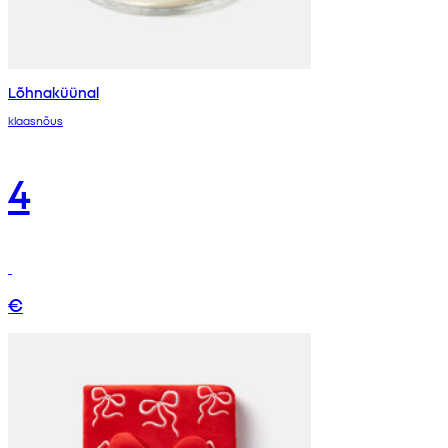
Lõhnaküünal
klaasnõus
4
€