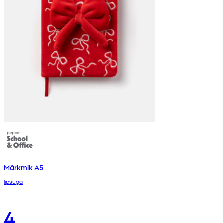
Märkmik A5
lipsuga
4