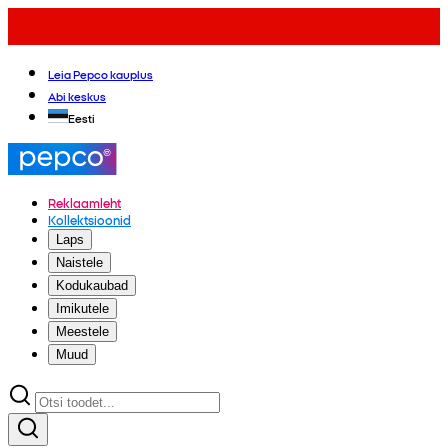
Leia Pepco kauplus
Abi keskus
Eesti
Reklaamleht
Kollektsioonid
Laps
Naistele
Kodukaubad
Imikutele
Meestele
Muud