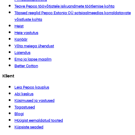
Teave Pepco töövõtjatele isikuandmete töötlemise kohta
Täpsed reeglid Pepco Estonia OÜ sotsiaalmeedias korraldatavate
võistluste kohta
Meist
Meie vastutus
Karjäär
Võta meiega ühendust
Laiendus
Ema ja lapse maailm
Better Cotton
Klient
Leia Pepco kauplus
Abi keskus
Küsimused ja vastused
Tagastused
Blogi
Müügist eemaldatud tooted
Küpsiste seaded