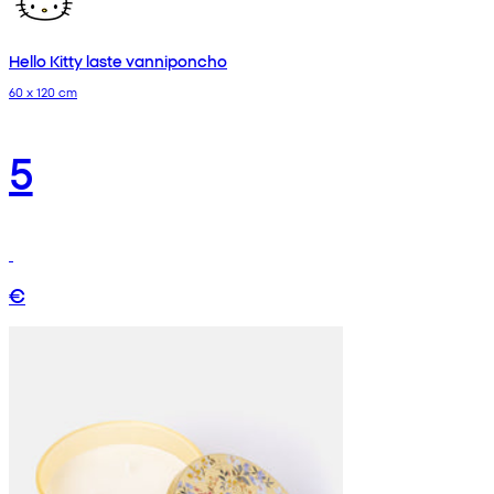
Hello Kitty laste vanniponcho
60 x 120 cm
5
€