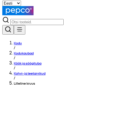
Kodu
/
Kodukaubad
/
Köök ja söögituba
/
Kohvi- ja teetarvikud
/
Lilleline kruus