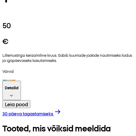
50
€
Lillemustriga keraamiline kruus. Sobib kuumade jookide nautimiseks kodus
ja igapäevaseks kasutamiseks.
Värvid
Detailid
Leia pood
30 päeva tagastamiseks
Tooted, mis võiksid meeldida