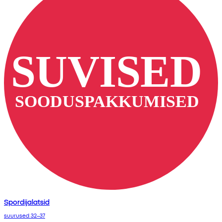
Spordijalatsid
suurused 32–37