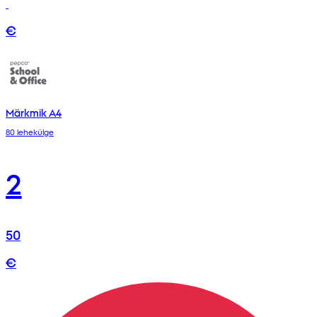
€
Märkmik A4
80 lehekülge
2
50
€