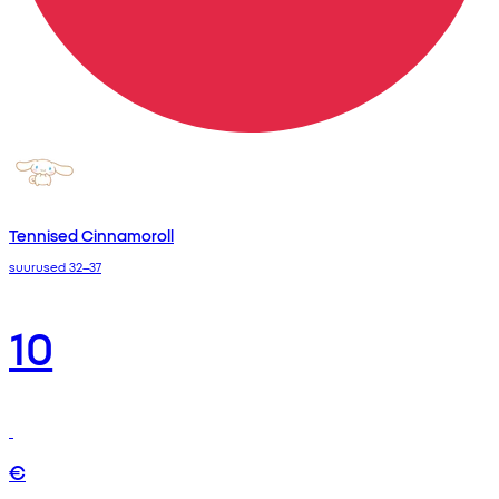
Tennised Cinnamoroll
suurused 32–37
10
€