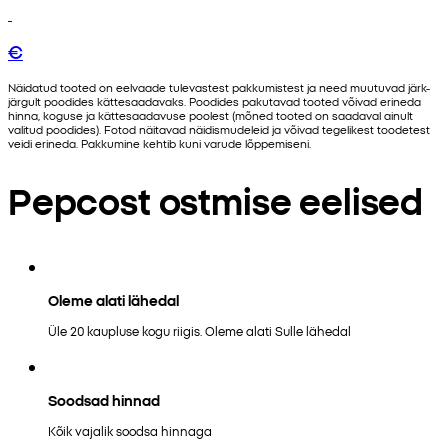
€
Näidatud tooted on eelvaade tulevastest pakkumistest ja need muutuvad järk-
järgult poodides kättesaadavaks. Poodides pakutavad tooted võivad erineda
hinna, koguse ja kättesaadavuse poolest (mõned tooted on saadaval ainult
valitud poodides). Fotod näitavad näidismudeleid ja võivad tegelikest toodetest
veidi erineda. Pakkumine kehtib kuni varude lõppemiseni.
Pepcost ostmise eelised
Oleme alati lähedal
Üle 20 kaupluse kogu riigis. Oleme alati Sulle lähedal
Soodsad hinnad
Kõik vajalik soodsa hinnaga