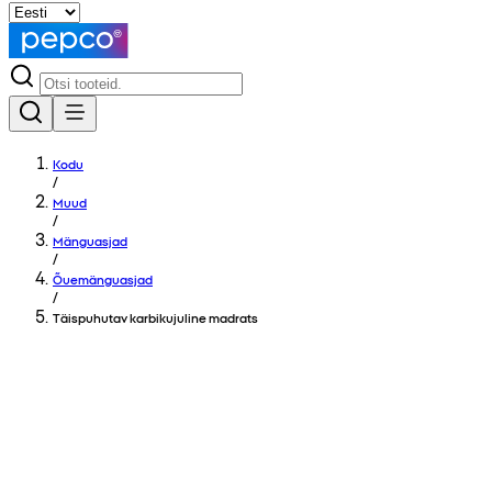
Kodu
/
Muud
/
Mänguasjad
/
Õuemänguasjad
/
Täispuhutav karbikujuline madrats