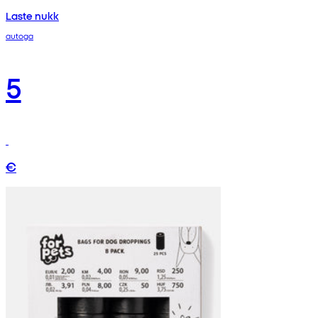
Laste nukk
autoga
5
€