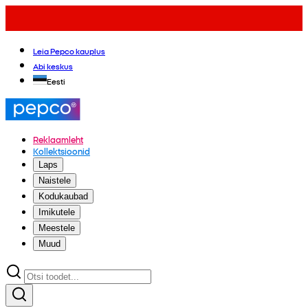
Leia Pepco kauplus
Abi keskus
Eesti
Reklaamleht
Kollektsioonid
Laps
Naistele
Kodukaubad
Imikutele
Meestele
Muud