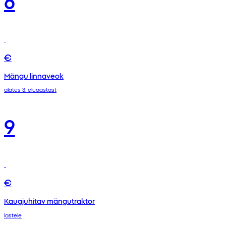
€
Mängu linnaveok
alates 3. eluaastast
9
€
Kaugjuhitav mängutraktor
lastele