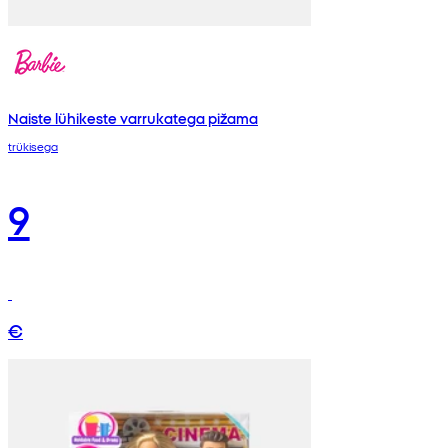
Naiste lühikeste varrukatega pižama
trükisega
9
€