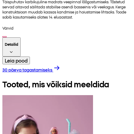
Täispuhutav karbikujuline madrats veepinnal lõõgastumiseks. Tõstetud
servad aitavad säilitada stabiilse asendi basseinis või veekogus. Kerge
konstruktsioon muudab kaasas kandmise ja hoiustamise lihtsaks. Toode
sobib kasutamiseks alates 14. eluaastast.
Värvid
Detailid
Leia pood
30 päeva tagastamiseks
Tooted, mis võiksid meeldida