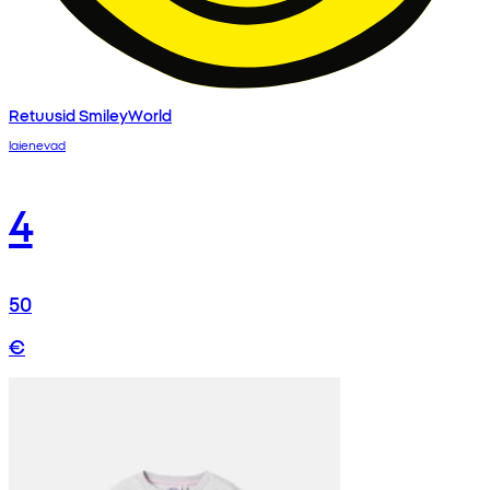
Retuusid SmileyWorld
laienevad
4
50
€