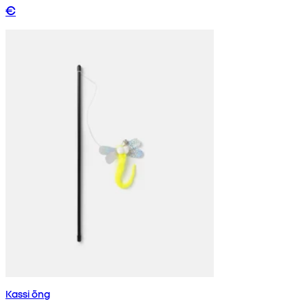
€
Kassi õng