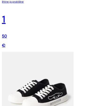
lihtne ja praktiline
1
50
€