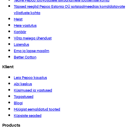
Täpsed reeglid Pepco Estonia OÜ sotsiaalmeedias korraldatavate
võistluste kohta
Meist
Meie vastutus
Karjäär
Võta meiega ühendust
Laiendus
Ema ja lapse maailm
Better Cotton
Klient
Leia Pepco kauplus
Abi keskus
Küsimused ja vastused
Tagastused
Blogi
Müügist eemaldatud tooted
Küpsiste seaded
Products