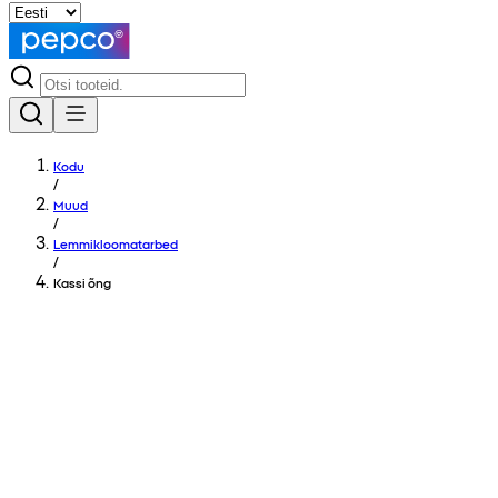
Kodu
/
Muud
/
Lemmikloomatarbed
/
Kassi õng