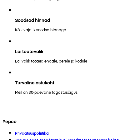
Soodsad hinnad
Kõik vajalik soodsa hinnaga
Lai tootevalik
Lai valik tooteid endale, perele ja kodule
Turvaline ostukoht
Meil on 30-päevane tagastusõigus
Pepco
Privaatsuspoliitika
Teave Pepco töövõtjatele isikuandmete töötlemise kohta