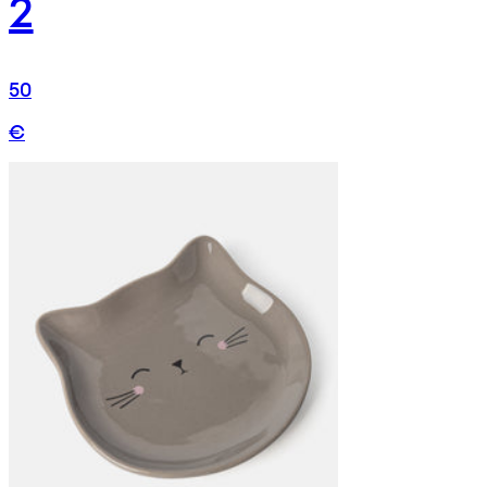
2
50
€