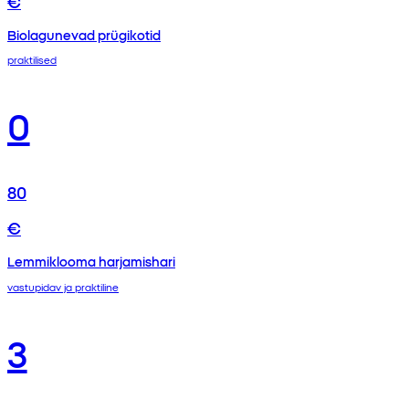
€
Biolagunevad prügikotid
praktilised
0
80
€
Lemmiklooma harjamishari
vastupidav ja praktiline
3