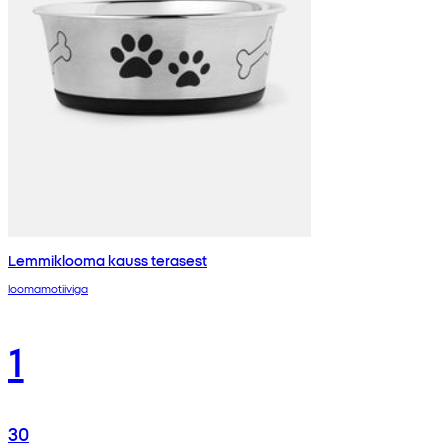
Lemmiklooma kauss terasest
loomamotiiviga
1
30