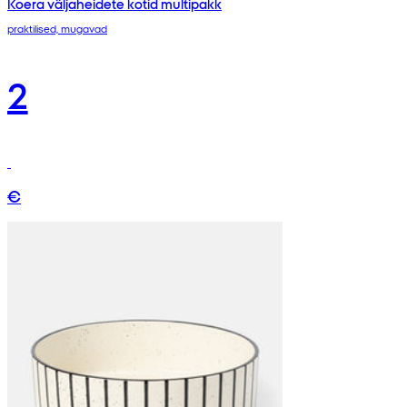
Koera väljaheidete kotid multipakk
praktilised, mugavad
2
€