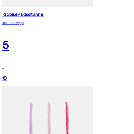
Krabisev kassitunnel
karumotiiviga
5
€