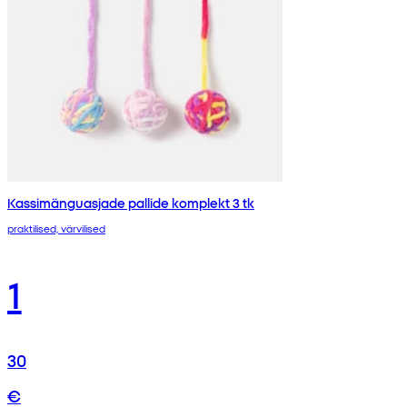
Kassimänguasjade pallide komplekt 3 tk
praktilised, värvilised
1
30
€