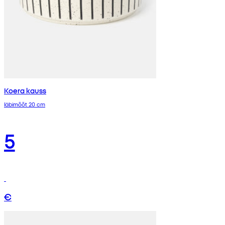
Koera kauss
läbimõõt 20 cm
5
€