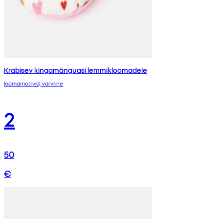
Krabisev kingamänguasi lemmikloomadele
loomamotiivid, värviline
2
50
€