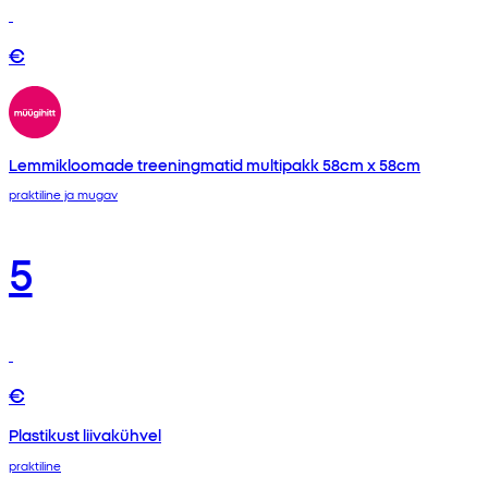
€
Lemmikloomade treeningmatid multipakk 58cm x 58cm
praktiline ja mugav
5
€
Plastikust liivakühvel
praktiline