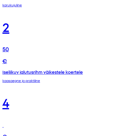
karukujuline
2
50
€
Iseliikuv jalutusrihm väikestele koertele
kaasaegne ja praktiline
4