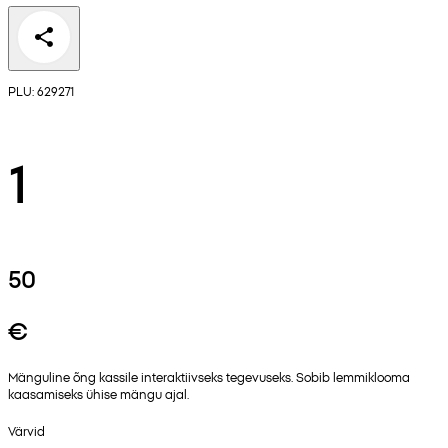
PLU: 629271
1
50
€
Mänguline õng kassile interaktiivseks tegevuseks. Sobib lemmiklooma
kaasamiseks ühise mängu ajal.
Värvid