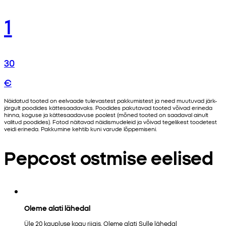
1
30
€
Näidatud tooted on eelvaade tulevastest pakkumistest ja need muutuvad järk-
järgult poodides kättesaadavaks. Poodides pakutavad tooted võivad erineda
hinna, koguse ja kättesaadavuse poolest (mõned tooted on saadaval ainult
valitud poodides). Fotod näitavad näidismudeleid ja võivad tegelikest toodetest
veidi erineda. Pakkumine kehtib kuni varude lõppemiseni.
Pepcost ostmise eelised
Oleme alati lähedal
Üle 20 kaupluse kogu riigis. Oleme alati Sulle lähedal