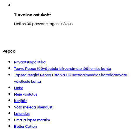
Turvaline ostukoht
Meil on 30-päevane tagastusõigus
Pepco
Privaatsuspoliitika
Teave Pepco töövõtjatele isikuandmete töötlemise kohta
Täpsed reeglid Pepco Estonia OÜ sotsiaalmeedias korraldatavate
võistluste kohta
Meist
Meie vastutus
Karjäär
Võta meiega ühendust
Laiendus
Ema ja lapse maailm
Better Cotton