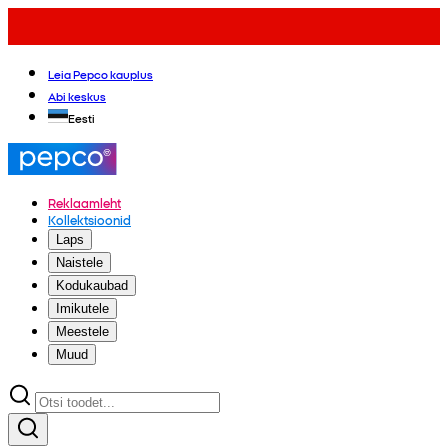
Leia Pepco kauplus
Abi keskus
Eesti
Reklaamleht
Kollektsioonid
Laps
Naistele
Kodukaubad
Imikutele
Meestele
Muud