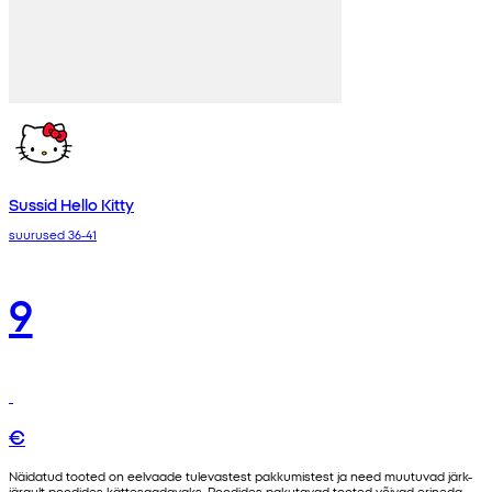
Sussid Hello Kitty
suurused 36-41
9
€
Näidatud tooted on eelvaade tulevastest pakkumistest ja need muutuvad järk-
järgult poodides kättesaadavaks. Poodides pakutavad tooted võivad erineda