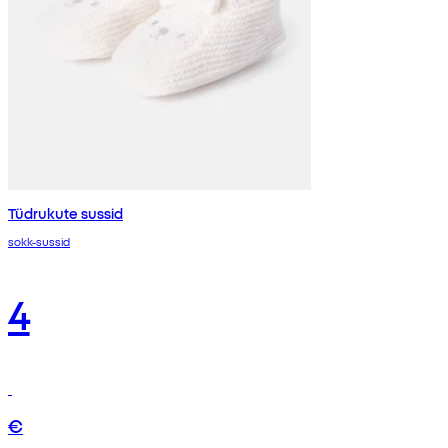
Tüdrukute sussid
sokk-sussid
4
€