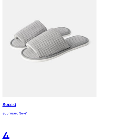
Sussid
suurused 36-41
4