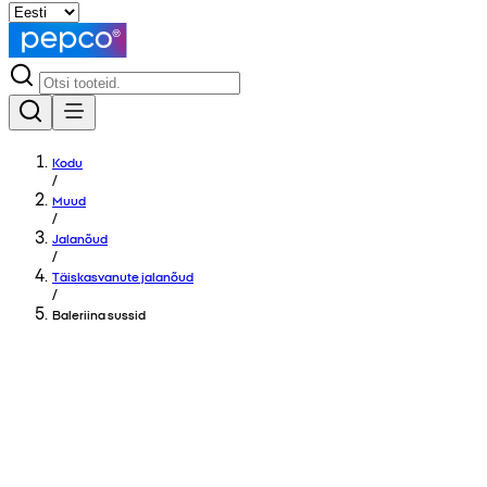
Kodu
/
Muud
/
Jalanõud
/
Täiskasvanute jalanõud
/
Baleriina sussid