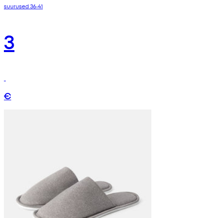
suurused 36-41
3
€