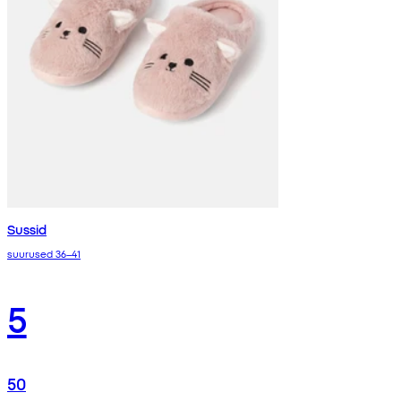
Sussid
suurused 36–41
5
50