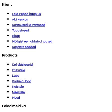
Klient
Leia Pepco kauplus
Abi keskus
Küsimused ja vastused
Tagastused
Blogi
Müügist eemaldatud tooted
Küpsiste seaded
Products
Kollektsioonid
Imikutele
Laps
Kodukaubad
Naistele
Meestele
Muud
Leiad meid ka