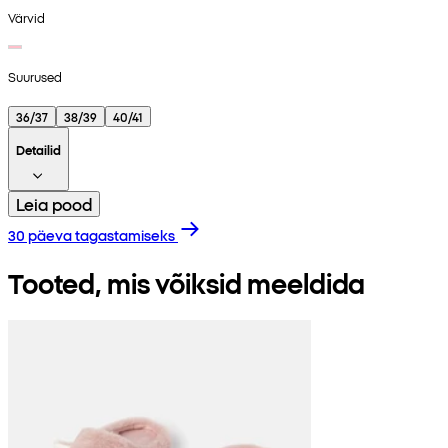
Värvid
Suurused
36/37
38/39
40/41
Detailid
Leia pood
30 päeva tagastamiseks
Tooted, mis võiksid meeldida