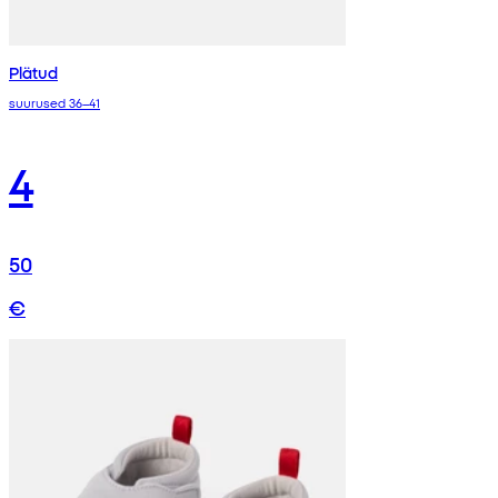
Plätud
suurused 36–41
4
50
€