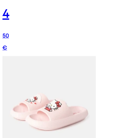
4
50
€