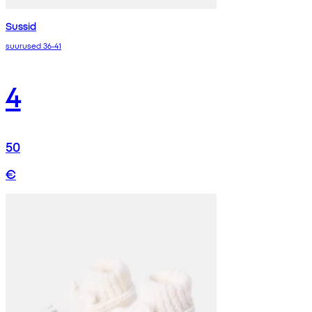
Sussid
suurused 36-41
4
50
€