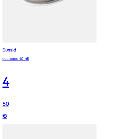
Sussid
suurused 40–45
4
50
€