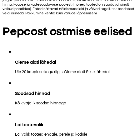
hinna, koguse ja kättesaadavuse poolest (mõned tooted on saadaval ainult
valitud poodides). Fotod näitavad näidismudeleid ja võivad tegelikest toodetest
veidi erineda. Pakkumine kehtib kuni varude lõppemiseni.
Pepcost ostmise eelised
Oleme alati lähedal
Üle 20 kaupluse kogu riigis. Oleme alati Sulle lähedal
Soodsad hinnad
Kõik vajalik soodsa hinnaga
Lai tootevalik
Lai valik tooteid endale, perele ja kodule