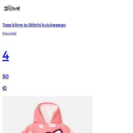
Tass kõrre ja Stitchi kujukesega
figuuriga
4
50
€