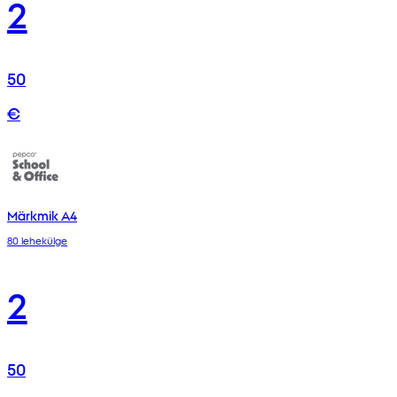
2
50
€
Märkmik A4
80 lehekülge
2
50