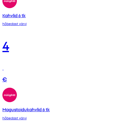
Kahvlid 6 tk
hõbedast värvi
4
€
Magustoidukahvlid 6 tk
hõbedast värvi