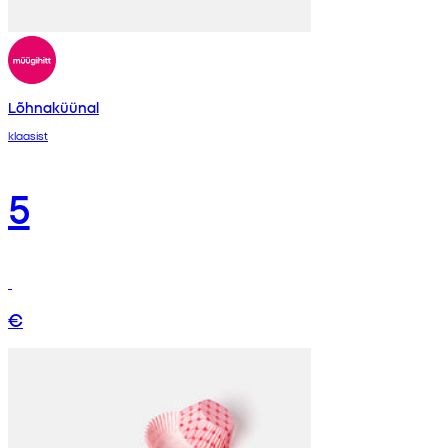
Lõhnaküünal
klaasist
5
€