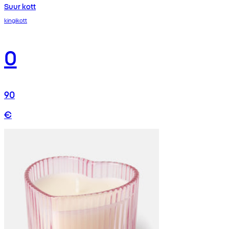
Suur kott
kingikott
0
90
€