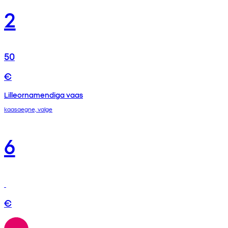
2
50
€
Lilleornamendiga vaas
kaasaegne, valge
6
€