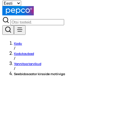
Kodu
/
Kodukaubad
/
Vannitoa tarvikud
/
Seebidosaator kirsside motiiviga