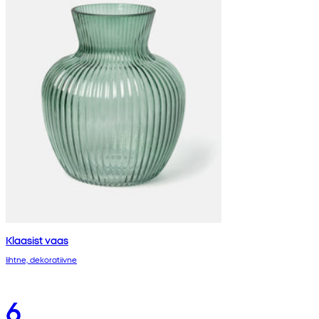
Klaasist vaas
lihtne, dekoratiivne
6