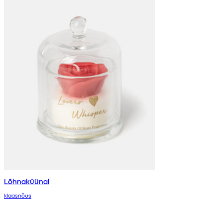
Lõhnaküünal
klaasnõus