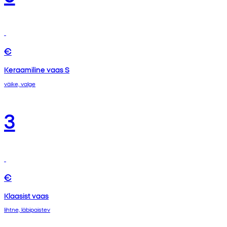
€
Keraamiline vaas S
väike, valge
3
€
Klaasist vaas
lihtne, läbipaistev