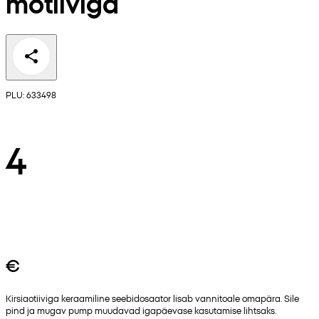
motiiviga
PLU: 633498
4
€
Kirsiaotiiviga keraamiline seebidosaator lisab vannitoale omapära. Sile
pind ja mugav pump muudavad igapäevase kasutamise lihtsaks.