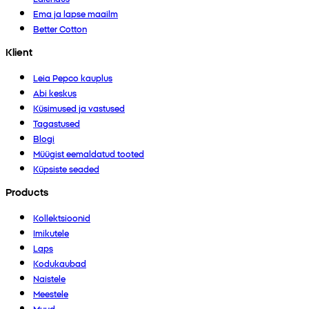
Ema ja lapse maailm
Better Cotton
Klient
Leia Pepco kauplus
Abi keskus
Küsimused ja vastused
Tagastused
Blogi
Müügist eemaldatud tooted
Küpsiste seaded
Products
Kollektsioonid
Imikutele
Laps
Kodukaubad
Naistele
Meestele
Muud