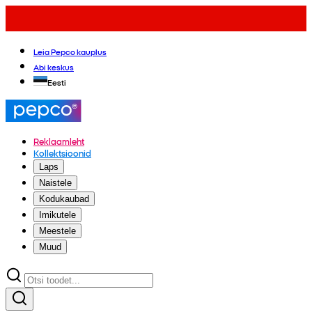
Leia Pepco kauplus
Abi keskus
Eesti
Reklaamleht
Kollektsioonid
Laps
Naistele
Kodukaubad
Imikutele
Meestele
Muud