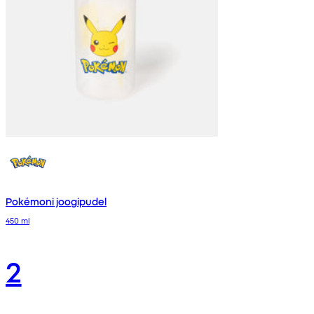
Pokémoni joogipudel
450 ml
2