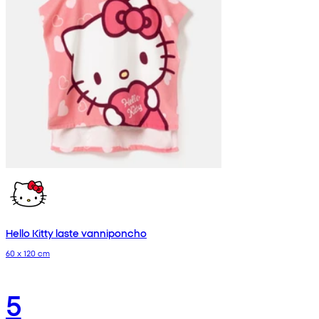
Hello Kitty laste vanniponcho
60 x 120 cm
5