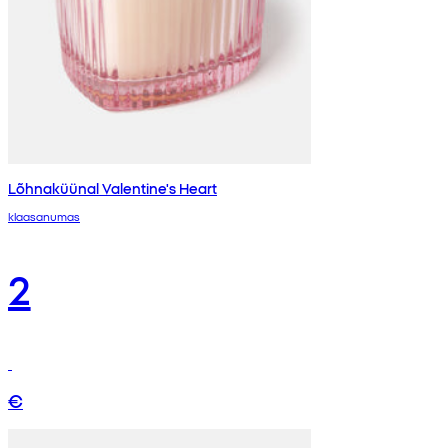
Lõhnaküünal Valentine's Heart
klaasanumas
2
€