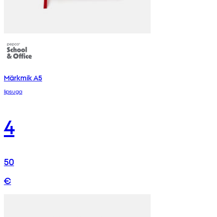
Märkmik A5
lipsuga
4
50
€