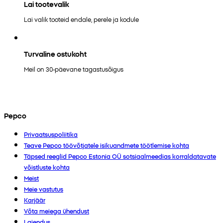
Lai tootevalik
Lai valik tooteid endale, perele ja kodule
Turvaline ostukoht
Meil on 30-päevane tagastusõigus
Pepco
Privaatsuspoliitika
Teave Pepco töövõtjatele isikuandmete töötlemise kohta
Täpsed reeglid Pepco Estonia OÜ sotsiaalmeedias korraldatavate
võistluste kohta
Meist
Meie vastutus
Karjäär
Võta meiega ühendust
Laiendus