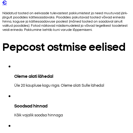
€
Näidatud tooted on eelvaade tulevastest pakkumistest ja need muutuvad järk-
järgult poodides kättesaadavaks. Poodides pakutavad tooted võivad erineda
hinna, koguse ja kättesaadavuse poolest (mõned tooted on saadaval ainult
valitud poodides). Fotod näitavad näidismudeleid ja võivad tegelikest toodetest
veidi erineda. Pakkumine kehtib kuni varude lõppemiseni.
Pepcost ostmise eelised
Oleme alati lähedal
Üle 20 kaupluse kogu riigis. Oleme alati Sulle lähedal
Soodsad hinnad
Kõik vajalik soodsa hinnaga