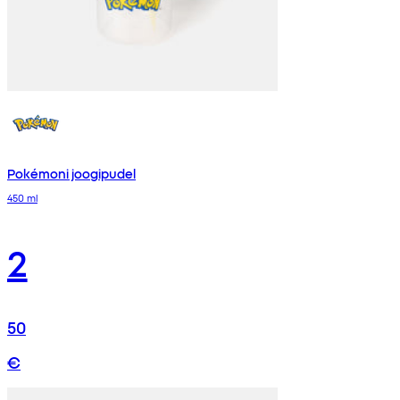
Pokémoni joogipudel
450 ml
2
50
€