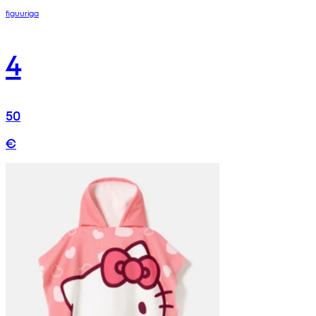
figuuriga
4
50
€