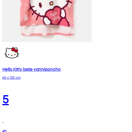
Hello Kitty laste vanniponcho
60 x 120 cm
5
€