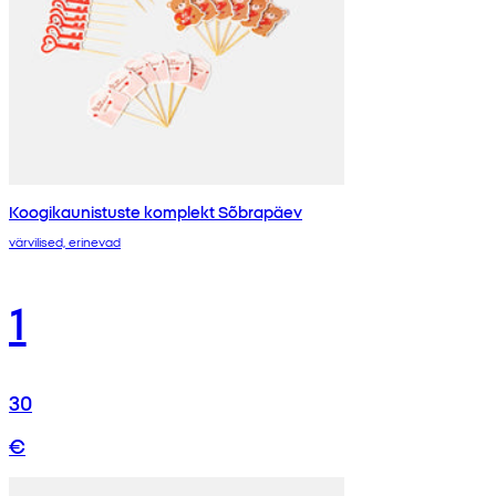
Koogikaunistuste komplekt Sõbrapäev
värvilised, erinevad
1
30
€