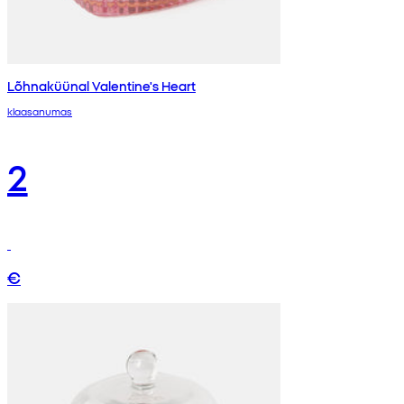
Lõhnaküünal Valentine's Heart
klaasanumas
2
€