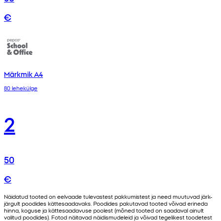
€
Märkmik A4
80 lehekülge
2
50
€
Näidatud tooted on eelvaade tulevastest pakkumistest ja need muutuvad järk-
järgult poodides kättesaadavaks. Poodides pakutavad tooted võivad erineda
hinna, koguse ja kättesaadavuse poolest (mõned tooted on saadaval ainult
valitud poodides). Fotod näitavad näidismudeleid ja võivad tegelikest toodetest