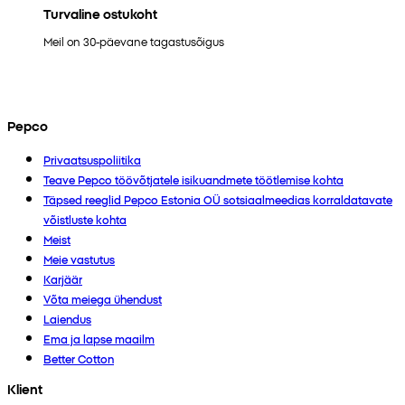
Turvaline ostukoht
Meil on 30-päevane tagastusõigus
Pepco
Privaatsuspoliitika
Teave Pepco töövõtjatele isikuandmete töötlemise kohta
Täpsed reeglid Pepco Estonia OÜ sotsiaalmeedias korraldatavate
võistluste kohta
Meist
Meie vastutus
Karjäär
Võta meiega ühendust
Laiendus
Ema ja lapse maailm
Better Cotton
Klient