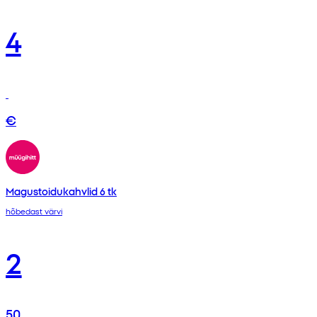
4
€
Magustoidukahvlid 6 tk
hõbedast värvi
2
50