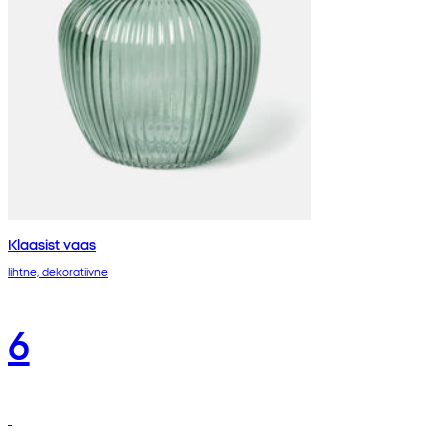
Klaasist vaas
lihtne, dekoratiivne
6