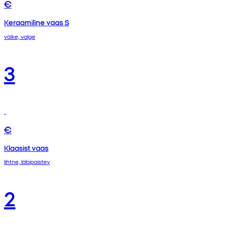
€
Keraamiline vaas S
väike, valge
3
€
Klaasist vaas
lihtne, läbipaistev
2