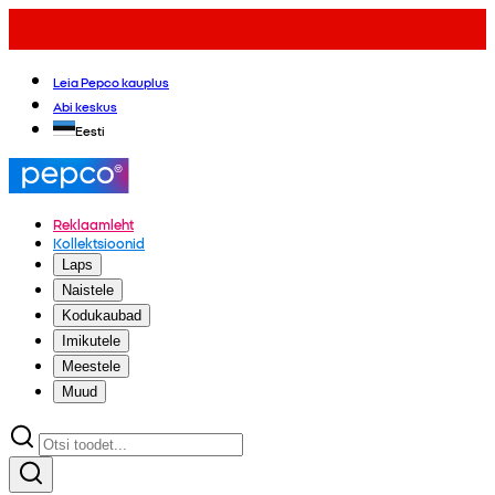
Leia Pepco kauplus
Abi keskus
Eesti
Reklaamleht
Kollektsioonid
Laps
Naistele
Kodukaubad
Imikutele
Meestele
Muud