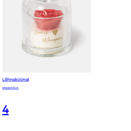
Lõhnaküünal
klaasnõus
4