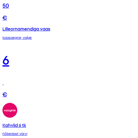
50
€
Lilleornamendiga vaas
kaasaegne, valge
6
€
Kahvlid 6 tk
hõbedast värvi