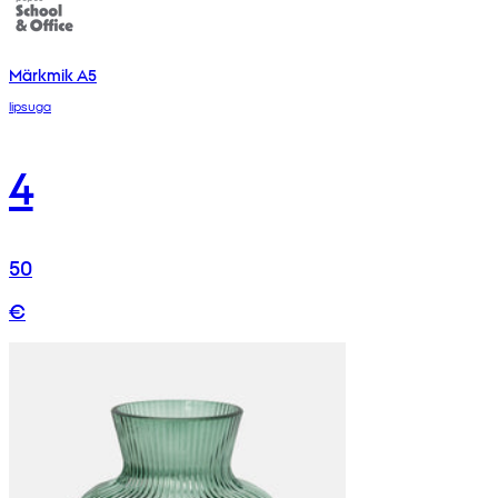
Märkmik A5
lipsuga
4
50
€