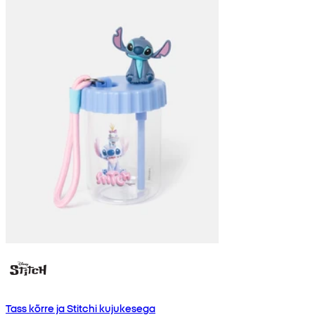
Tass kõrre ja Stitchi kujukesega