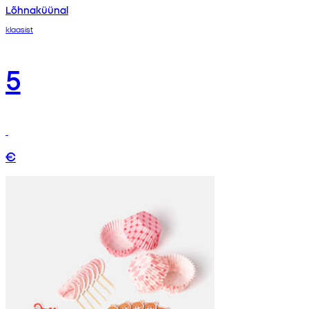
Lõhnaküünal
klaasist
5
€