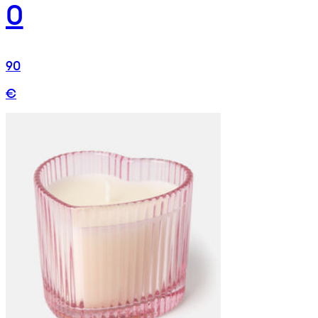
0
90
€