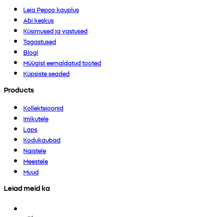
Leia Pepco kauplus
Abi keskus
Küsimused ja vastused
Tagastused
Blogi
Müügist eemaldatud tooted
Küpsiste seaded
Products
Kollektsioonid
Imikutele
Laps
Kodukaubad
Naistele
Meestele
Muud
Leiad meid ka