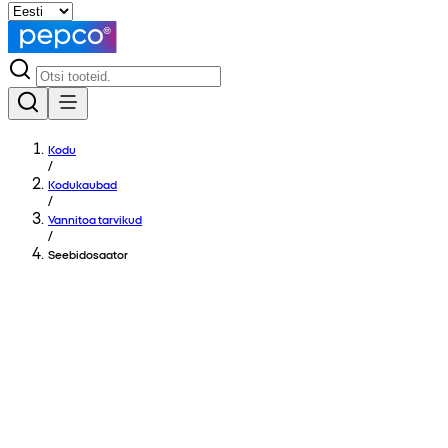
Kodu
/
Kodukaubad
/
Vannitoa tarvikud
/
Seebidosaator