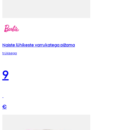
Naiste lühikeste varrukatega pižama
trükisega
9
€