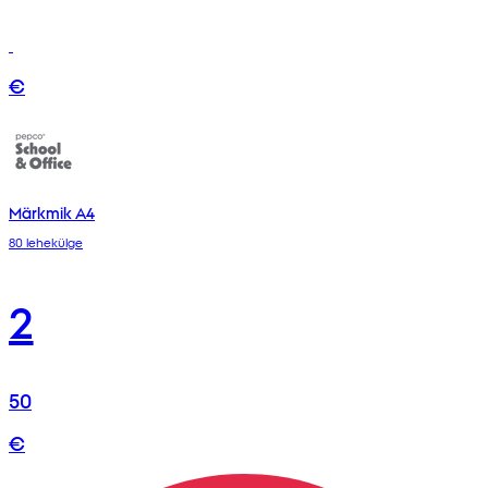
€
Märkmik A4
80 lehekülge
2
50
€