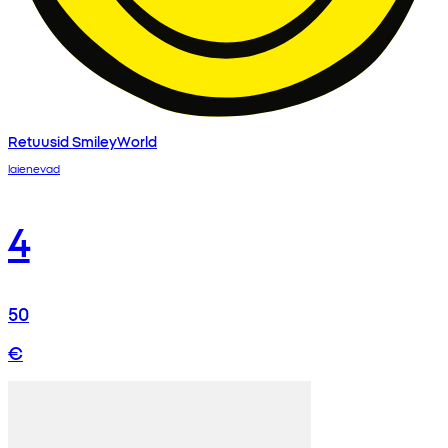
Retuusid SmileyWorld
laienevad
4
50
€