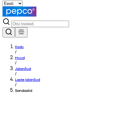
Kodu
/
Muud
/
Jalanõud
/
Laste jalanõud
/
Sandaalid