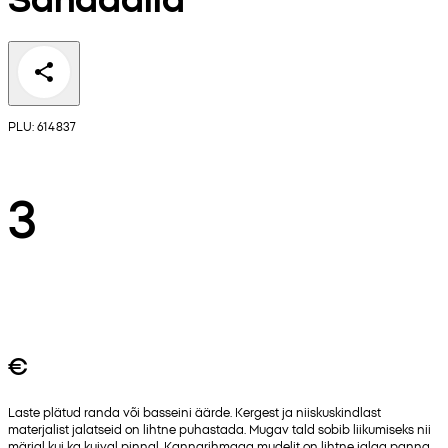
PLU: 614837
3
€
Laste plätud randa või basseini äärde. Kergest ja niiskuskindlast
materjalist jalatseid on lihtne puhastada. Mugav tald sobib liikumiseks nii
märjal kui ka kuival pinnal. Kannarihmaga mudelit on lihtne jalga panna