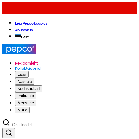
Leia Pepco kauplus
Abi keskus
Eesti
Reklaamleht
Kollektsioonid
Laps
Naistele
Kodukaubad
Imikutele
Meestele
Muud