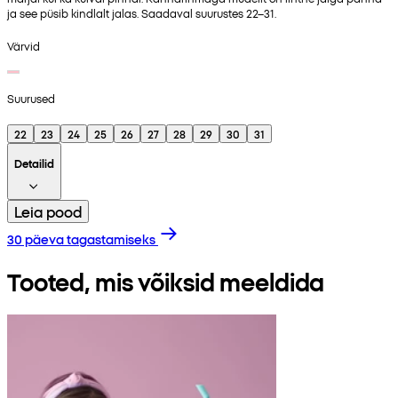
ja see püsib kindlalt jalas. Saadaval suurustes 22–31.
Värvid
Suurused
22
23
24
25
26
27
28
29
30
31
Detailid
Leia pood
30 päeva tagastamiseks
Tooted, mis võiksid meeldida