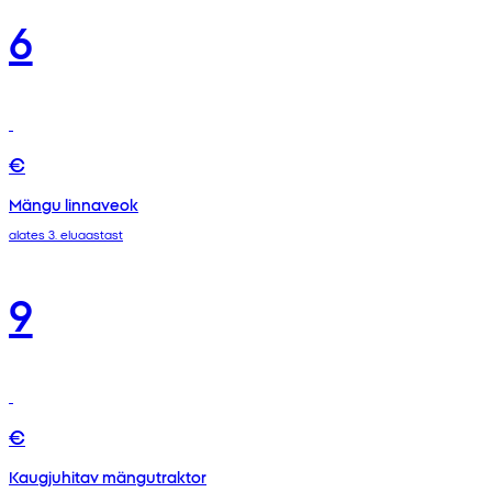
6
€
Mängu linnaveok
alates 3. eluaastast
9
€
Kaugjuhitav mängutraktor