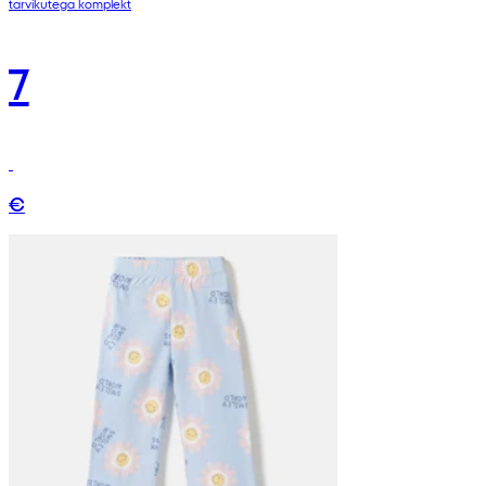
tarvikutega komplekt
7
€