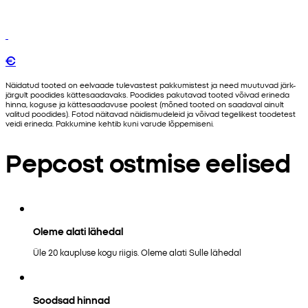
€
Näidatud tooted on eelvaade tulevastest pakkumistest ja need muutuvad järk-
järgult poodides kättesaadavaks. Poodides pakutavad tooted võivad erineda
hinna, koguse ja kättesaadavuse poolest (mõned tooted on saadaval ainult
valitud poodides). Fotod näitavad näidismudeleid ja võivad tegelikest toodetest
veidi erineda. Pakkumine kehtib kuni varude lõppemiseni.
Pepcost ostmise eelised
Oleme alati lähedal
Üle 20 kaupluse kogu riigis. Oleme alati Sulle lähedal
Soodsad hinnad