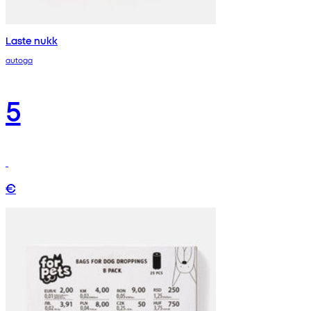
Laste nukk
autoga
5
€