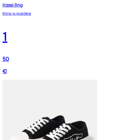
Kassi õng
lihtne ja praktiline
1
50
€