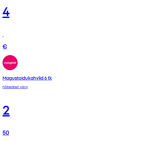
4
€
Magustoidukahvlid 6 tk
hõbedast värvi
2
50