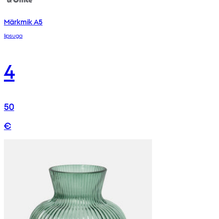
Märkmik A5
lipsuga
4
50
€