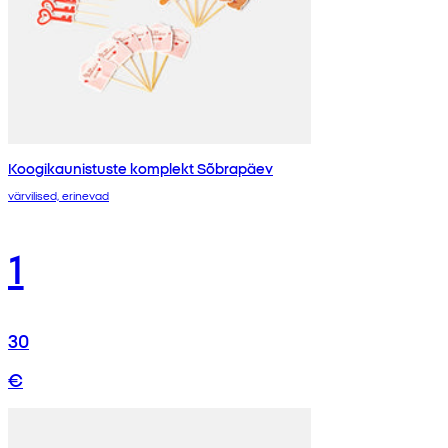
Koogikaunistuste komplekt Sõbrapäev
värvilised, erinevad
1
30
€