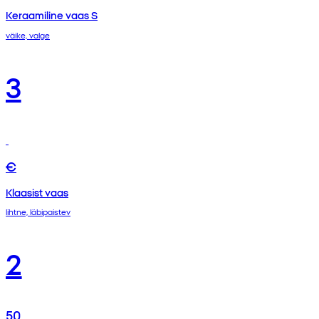
Keraamiline vaas S
väike, valge
3
€
Klaasist vaas
lihtne, läbipaistev
2
50