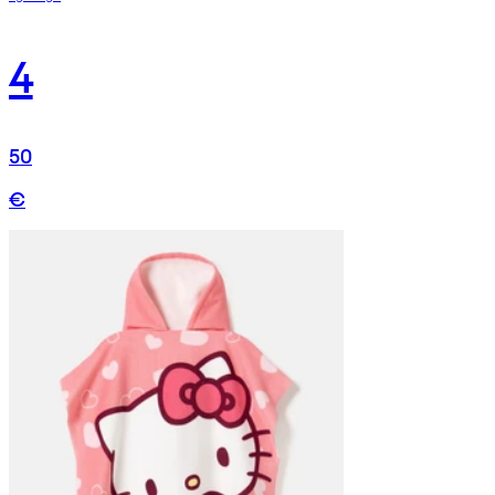
4
50
€