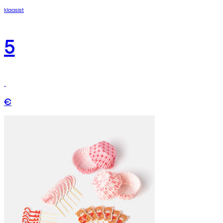
klaasist
5
€