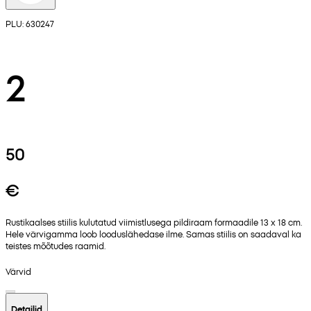
PLU: 630247
2
50
€
Rustikaalses stiilis kulutatud viimistlusega pildiraam formaadile 13 x 18 cm.
Hele värvigamma loob looduslähedase ilme. Samas stiilis on saadaval ka
teistes mõõtudes raamid.
Värvid
Detailid