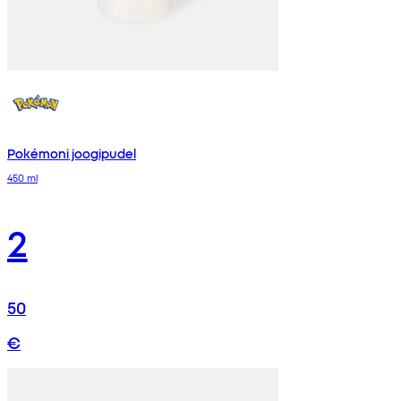
Pokémoni joogipudel
450 ml
2
50
€