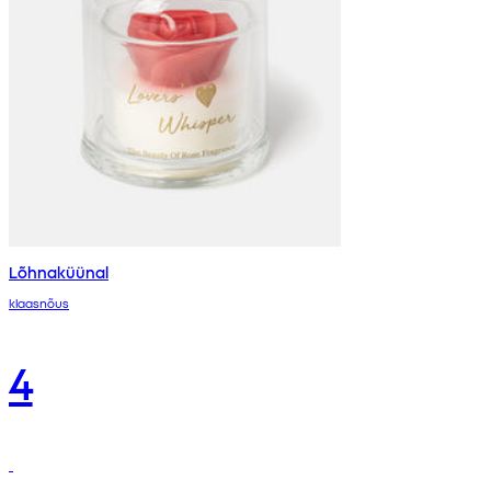
Lõhnaküünal
klaasnõus
4