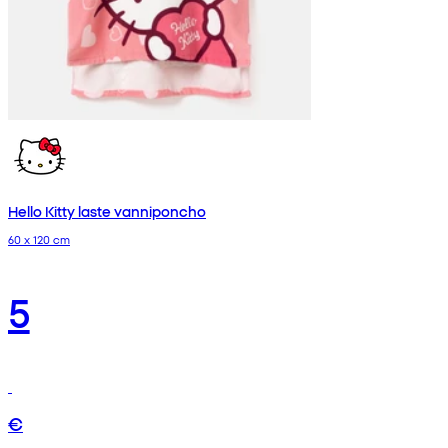
Hello Kitty laste vanniponcho
60 x 120 cm
5
€