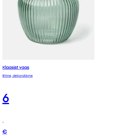
Klaasist vaas
lihtne, dekoratiivne
6
€