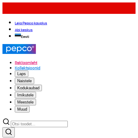
Leia Pepco kauplus
Abi keskus
Eesti
Reklaamleht
Kollektsioonid
Laps
Naistele
Kodukaubad
Imikutele
Meestele
Muud