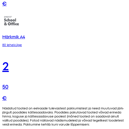
€
Märkmik A4
80 lehekülge
2
50
€
Näidatud tooted on eelvaade tulevastest pakkumistest ja need muutuvad järk-
järgult poodides kättesaadavaks. Poodides pakutavad tooted võivad erineda
hinna, koguse ja kättesaadavuse poolest (mõned tooted on saadaval ainult
valitud poodides). Fotod näitavad näidismudeleid ja võivad tegelikest toodetest
veidi erineda. Pakkumine kehtib kuni varude lõppemiseni.