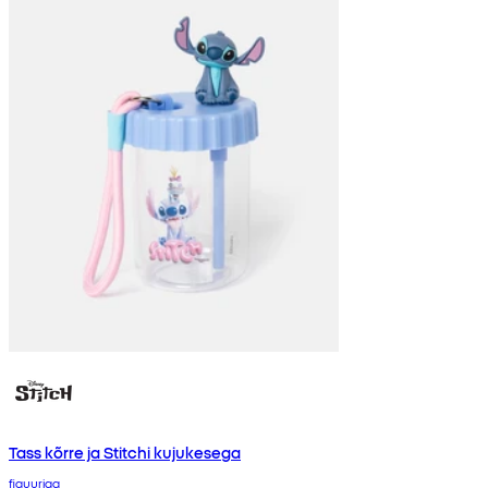
Tass kõrre ja Stitchi kujukesega
figuuriga