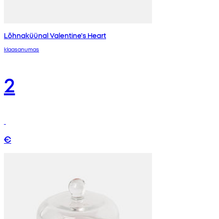
Lõhnaküünal Valentine's Heart
klaasanumas
2
€