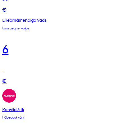
€
Lilleornamendiga vaas
kaasaegne, valge
6
€
Kahvlid 6 tk
hõbedast värvi