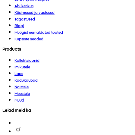
Abi keskus
Küsimused ja vastused
Tagastused
Blogi
Müügist eemaldatud tooted
Küpsiste seaded
Products
Kollektsioonid
Imikutele
Laps
Kodukaubad
Naistele
Meestele
Muud
Leiad meid ka