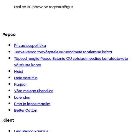
Meil on 30-päevane tagastusõigus
Pepco
Privaatsuspoliitika
Teave Pepco töövõtjatele isikuandmete töötlemise kohta
Täpsed reeglid Pepco Estonia OÜ sotsiaalmeedias korraldatavate
võistluste kohta
Meist
Meie vastutus
Karjäär
Võta meiega ühendust
Laiendus
Ema ja lapse maailm
Better Cotton
Klient
Leia Pepco kauplus