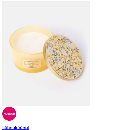
Lõhnaküünal