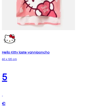
Hello Kitty laste vanniponcho
60 x 120 cm
5
€