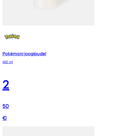
Pokémoni joogipudel
450 ml
2
50
€