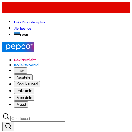
Leia Pepco kauplus
Abi keskus
Eesti
Reklaamleht
Kollektsioonid
Laps
Naistele
Kodukaubad
Imikutele
Meestele
Muud