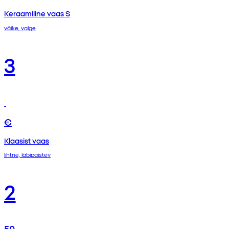
Keraamiline vaas S
väike, valge
3
€
Klaasist vaas
lihtne, läbipaistev
2
50