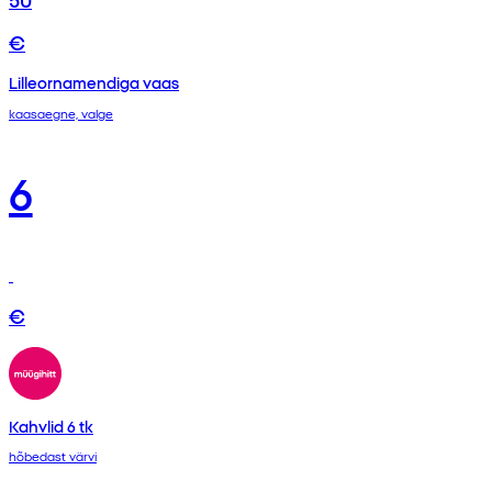
€
Lilleornamendiga vaas
kaasaegne, valge
6
€
Kahvlid 6 tk
hõbedast värvi