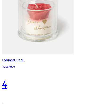
Lõhnaküünal
klaasnõus
4