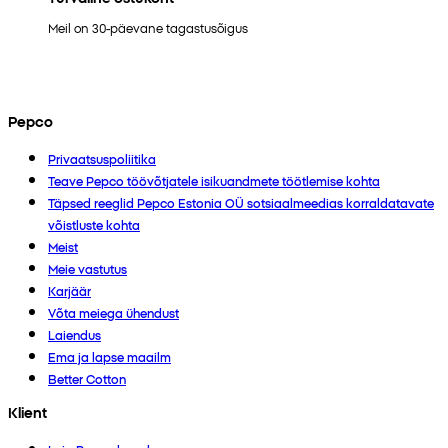
Meil on 30-päevane tagastusõigus
Pepco
Privaatsuspoliitika
Teave Pepco töövõtjatele isikuandmete töötlemise kohta
Täpsed reeglid Pepco Estonia OÜ sotsiaalmeedias korraldatavate
võistluste kohta
Meist
Meie vastutus
Karjäär
Võta meiega ühendust
Laiendus
Ema ja lapse maailm
Better Cotton
Klient