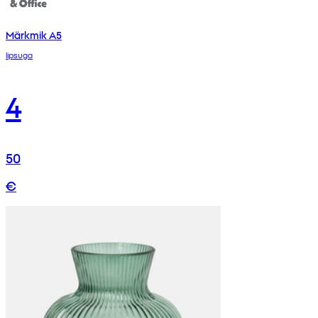
Märkmik A5
lipsuga
4
50
€