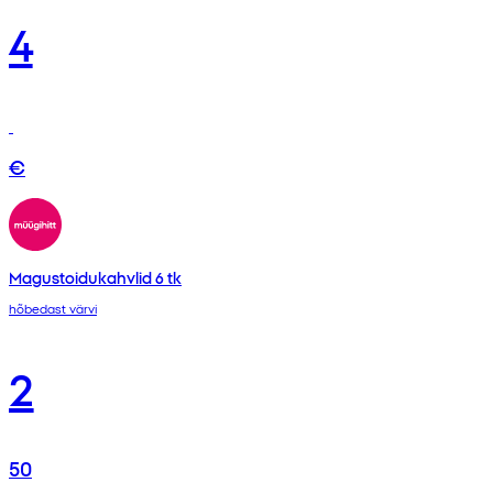
4
€
Magustoidukahvlid 6 tk
hõbedast värvi
2
50