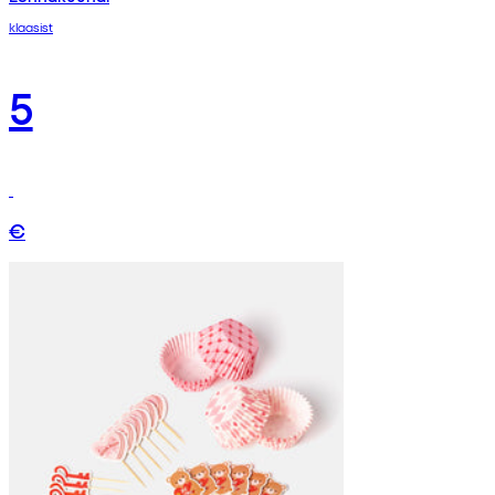
klaasist
5
€