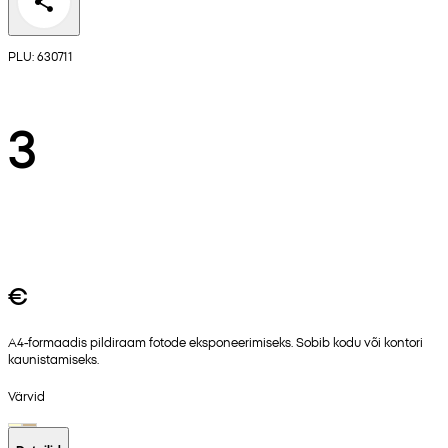
PLU: 630711
3
€
A4-formaadis pildiraam fotode eksponeerimiseks. Sobib kodu või kontori
kaunistamiseks.
Värvid