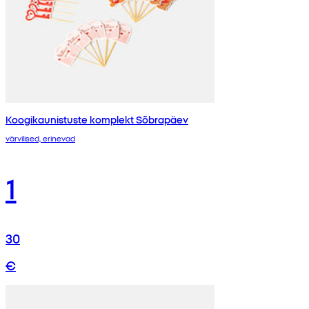
Koogikaunistuste komplekt Sõbrapäev
värvilised, erinevad
1
30
€