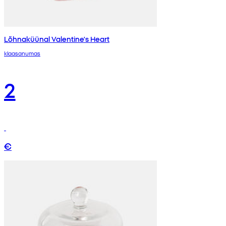
Lõhnaküünal Valentine's Heart
klaasanumas
2
€