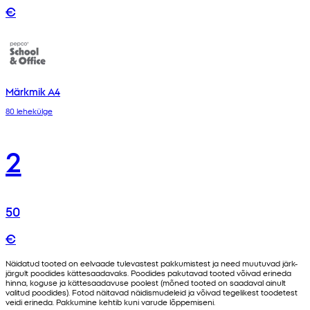
€
Märkmik A4
80 lehekülge
2
50
€
Näidatud tooted on eelvaade tulevastest pakkumistest ja need muutuvad järk-
järgult poodides kättesaadavaks. Poodides pakutavad tooted võivad erineda
hinna, koguse ja kättesaadavuse poolest (mõned tooted on saadaval ainult
valitud poodides). Fotod näitavad näidismudeleid ja võivad tegelikest toodetest
veidi erineda. Pakkumine kehtib kuni varude lõppemiseni.