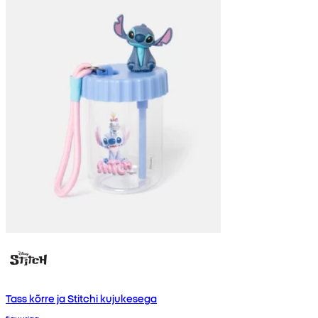
Tass kõrre ja Stitchi kujukesega
figuuriga