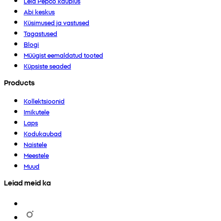
Leia Pepco kauplus
Abi keskus
Küsimused ja vastused
Tagastused
Blogi
Müügist eemaldatud tooted
Küpsiste seaded
Products
Kollektsioonid
Imikutele
Laps
Kodukaubad
Naistele
Meestele
Muud
Leiad meid ka