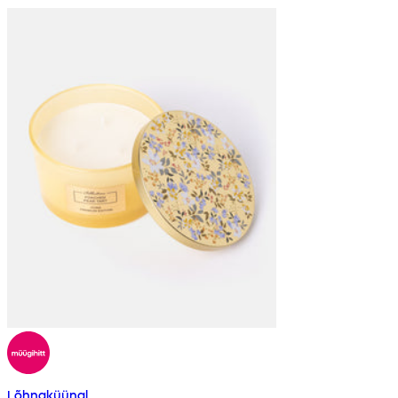
Lõhnaküünal