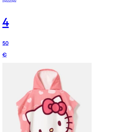
4
50
€