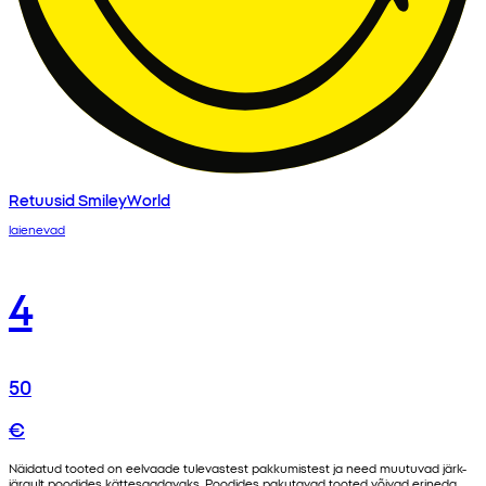
Retuusid SmileyWorld
laienevad
4
50
€
Näidatud tooted on eelvaade tulevastest pakkumistest ja need muutuvad järk-
järgult poodides kättesaadavaks. Poodides pakutavad tooted võivad erineda