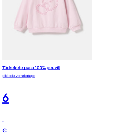
Tüdrukute pusa 100% puuvill
pikkade varrukatega
6
€