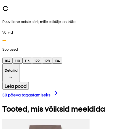
€
Puuvillane poiste särk, mille esiküljel on trükis.
Värvid
Suurused
104
110
116
122
128
134
Detailid
Leia pood
30 päeva tagastamiseks
Tooted, mis võiksid meeldida