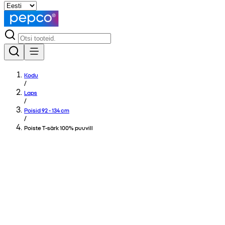
Kodu
/
Laps
/
Poisid 92 - 134 cm
/
Poiste T-särk 100% puuvill