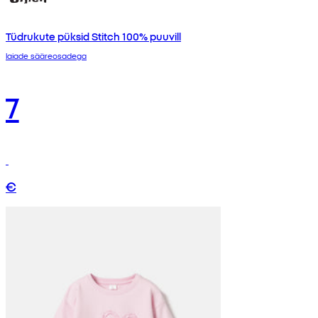
Tüdrukute püksid Stitch 100% puuvill
laiade sääreosadega
7
€