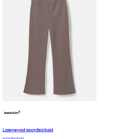
Laienevad spordipüksid
spordipüksid