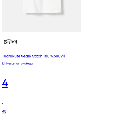
Tüdrukute t-särk Stitch 100% puuvill
lühikeste varrukatega
4
€