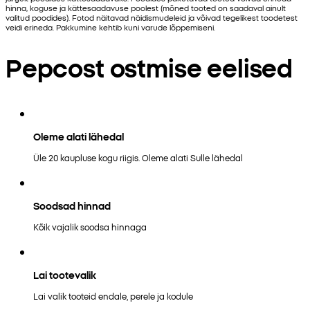
hinna, koguse ja kättesaadavuse poolest (mõned tooted on saadaval ainult
valitud poodides). Fotod näitavad näidismudeleid ja võivad tegelikest toodetest
veidi erineda. Pakkumine kehtib kuni varude lõppemiseni.
Pepcost ostmise eelised
Oleme alati lähedal
Üle 20 kaupluse kogu riigis. Oleme alati Sulle lähedal
Soodsad hinnad
Kõik vajalik soodsa hinnaga
Lai tootevalik
Lai valik tooteid endale, perele ja kodule