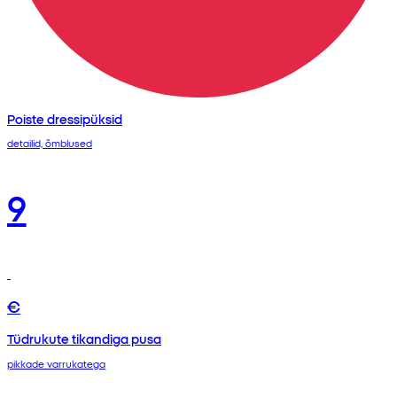
Poiste dressipüksid
detailid, õmblused
9
€
Tüdrukute tikandiga pusa
pikkade varrukatega