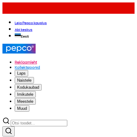
Leia Pepco kauplus
Abi keskus
Eesti
Reklaamleht
Kollektsioonid
Laps
Naistele
Kodukaubad
Imikutele
Meestele
Muud