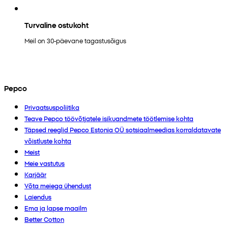
Turvaline ostukoht
Meil on 30-päevane tagastusõigus
Pepco
Privaatsuspoliitika
Teave Pepco töövõtjatele isikuandmete töötlemise kohta
Täpsed reeglid Pepco Estonia OÜ sotsiaalmeedias korraldatavate
võistluste kohta
Meist
Meie vastutus
Karjäär
Võta meiega ühendust
Laiendus
Ema ja lapse maailm
Better Cotton