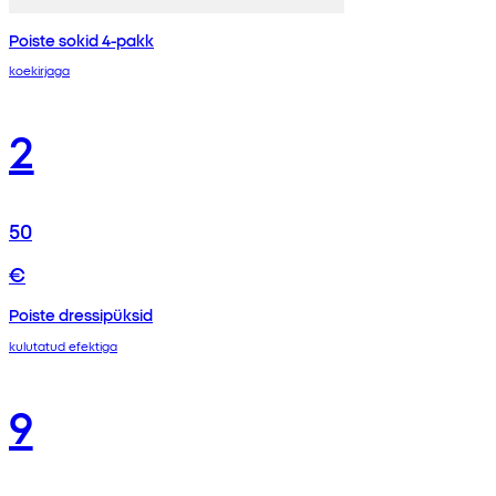
Poiste sokid 4-pakk
koekirjaga
2
50
€
Poiste dressipüksid
kulutatud efektiga
9