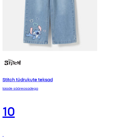
Stitch tüdrukute teksad
laiade sääreosadega
10