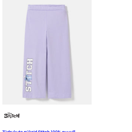
Tüdrukute püksid Stitch 100% puuvill