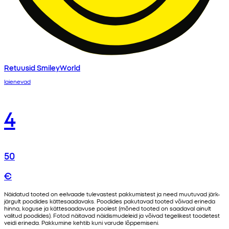
Retuusid SmileyWorld
laienevad
4
50
€
Näidatud tooted on eelvaade tulevastest pakkumistest ja need muutuvad järk-
järgult poodides kättesaadavaks. Poodides pakutavad tooted võivad erineda
hinna, koguse ja kättesaadavuse poolest (mõned tooted on saadaval ainult
valitud poodides). Fotod näitavad näidismudeleid ja võivad tegelikest toodetest
veidi erineda. Pakkumine kehtib kuni varude lõppemiseni.