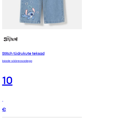
Stitch tüdrukute teksad
laiade sääreosadega
10
€