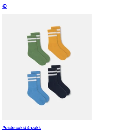
€
Poiste sokid 4-pakk