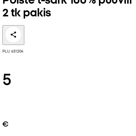
2 tk pakis
PLU: 631204
5
€