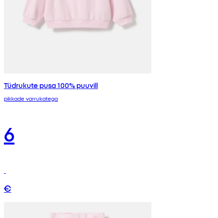
Tüdrukute pusa 100% puuvill
pikkade varrukatega
6
€