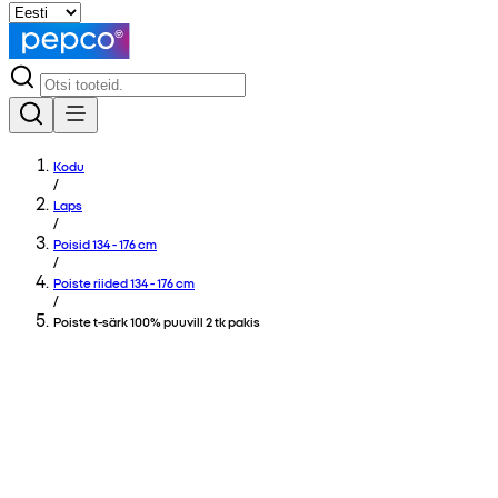
Kodu
/
Laps
/
Poisid 134 - 176 cm
/
Poiste riided 134 - 176 cm
/
Poiste t-särk 100% puuvill 2 tk pakis