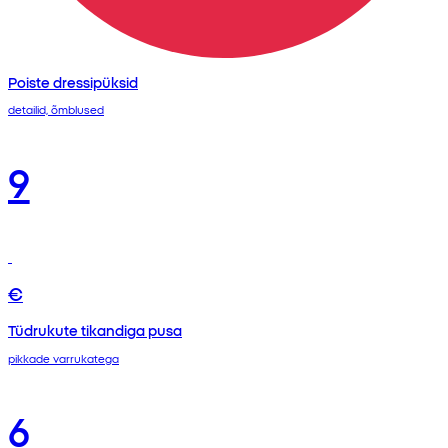
Poiste dressipüksid
detailid, õmblused
9
€
Tüdrukute tikandiga pusa
pikkade varrukatega
6