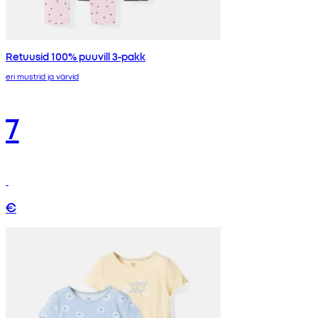
Retuusid 100% puuvill 3-pakk
eri mustrid ja värvid
7
€