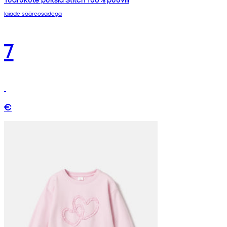
laiade sääreosadega
7
€