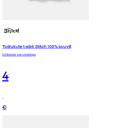
Tüdrukute t-särk Stitch 100% puuvill
lühikeste varrukatega
4
€