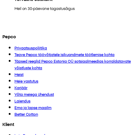
Meil on 30-päevane tagastusõigus
Pepco
Privaatsuspoliitika
Teave Pepco töövõtjatele isikuandmete töötlemise kohta
Täpsed reeglid Pepco Estonia OÜ sotsiaalmeedias korraldatavate
võistluste kohta
Meist
Meie vastutus
Karjäär
Võta meiega ühendust
Laiendus
Ema ja lapse maailm
Better Cotton
Klient