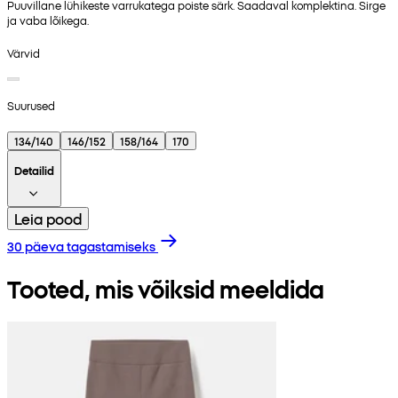
Puuvillane lühikeste varrukatega poiste särk. Saadaval komplektina. Sirge
ja vaba lõikega.
Värvid
Suurused
134/140
146/152
158/164
170
Detailid
Leia pood
30 päeva tagastamiseks
Tooted, mis võiksid meeldida