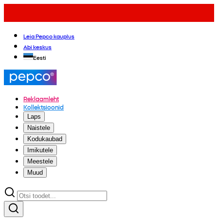
Leia Pepco kauplus
Abi keskus
Eesti
Reklaamleht
Kollektsioonid
Laps
Naistele
Kodukaubad
Imikutele
Meestele
Muud