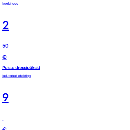
koekirjaga
2
50
€
Poiste dressipüksid
kulutatud efektiga
9
€