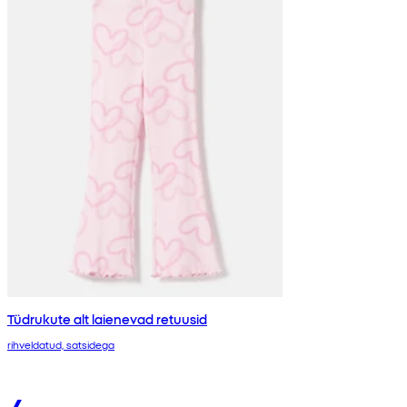
Tüdrukute alt laienevad retuusid
rihveldatud, satsidega