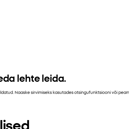
da lehte leida.
emaldatud. Naaske sirvimiseks kasutades otsingufunktsiooni või pe
lised