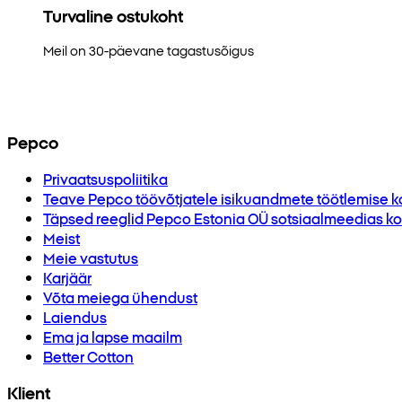
Turvaline ostukoht
Meil on 30-päevane tagastusõigus
Pepco
Privaatsuspoliitika
Teave Pepco töövõtjatele isikuandmete töötlemise k
Täpsed reeglid Pepco Estonia OÜ sotsiaalmeedias kor
Meist
Meie vastutus
Karjäär
Võta meiega ühendust
Laiendus
Ema ja lapse maailm
Better Cotton
Klient