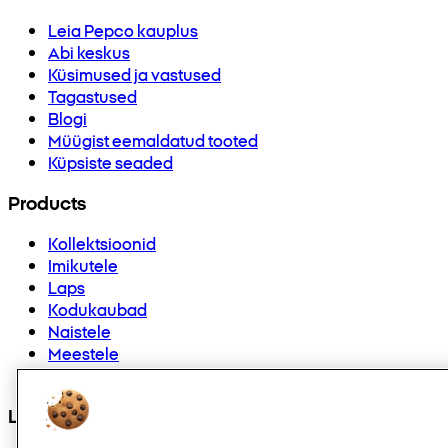
Leia Pepco kauplus
Abi keskus
Küsimused ja vastused
Tagastused
Blogi
Müügist eemaldatud tooted
Küpsiste seaded
Products
Kollektsioonid
Imikutele
Laps
Kodukaubad
Naistele
Meestele
Muud
Leiad meid ka