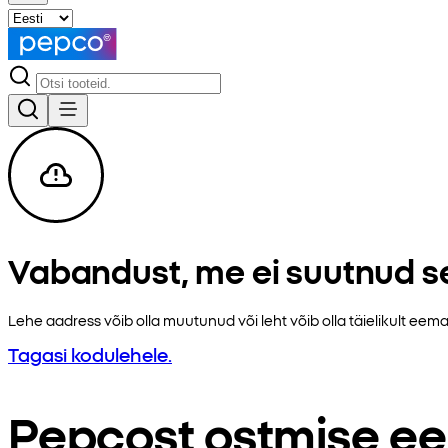
Vabandust, me ei suutnud se
Lehe aadress võib olla muutunud või leht võib olla täielikult e
Tagasi kodulehele.
Pepcost ostmise ee