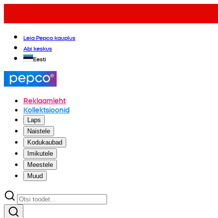
Leia Pepco kauplus
Abi keskus
Eesti
Reklaamleht
Kollektsioonid
Laps
Naistele
Kodukaubad
Imikutele
Meestele
Muud