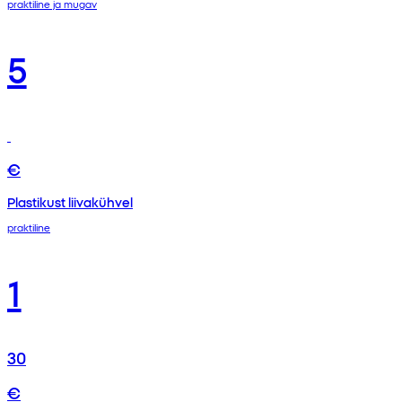
praktiline ja mugav
5
€
Plastikust liivakühvel
praktiline
1
30
€