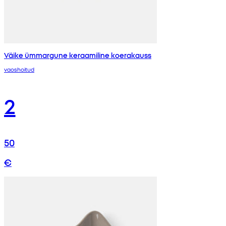
Väike ümmargune keraamiline koerakauss
vaoshoitud
2
50
€