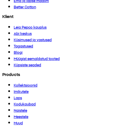
Ema ja lapse maailm
Better Cotton
Klient
Leia Pepco kauplus
Abi keskus
Küsimused ja vastused
Tagastused
Blogi
Müügist eemaldatud tooted
Küpsiste seaded
Products
Kollektsioonid
Imikutele
Laps
Kodukaubad
Naistele
Meestele
Muud