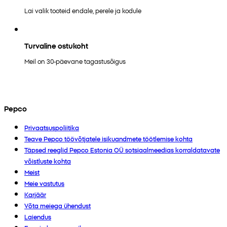
Lai valik tooteid endale, perele ja kodule
Turvaline ostukoht
Meil on 30-päevane tagastusõigus
Pepco
Privaatsuspoliitika
Teave Pepco töövõtjatele isikuandmete töötlemise kohta
Täpsed reeglid Pepco Estonia OÜ sotsiaalmeedias korraldatavate
võistluste kohta
Meist
Meie vastutus
Karjäär
Võta meiega ühendust
Laiendus