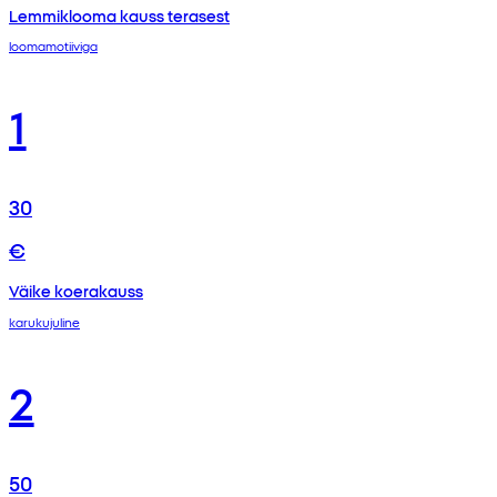
Lemmiklooma kauss terasest
loomamotiiviga
1
30
€
Väike koerakauss
karukujuline
2
50