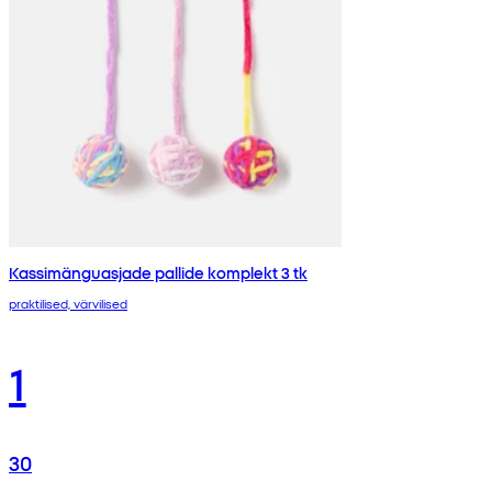
Kassimänguasjade pallide komplekt 3 tk
praktilised, värvilised
1
30