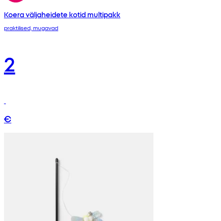
Koera väljaheidete kotid multipakk
praktilised, mugavad
2
€