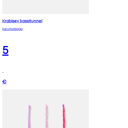
Krabisev kassitunnel
karumotiiviga
5
€