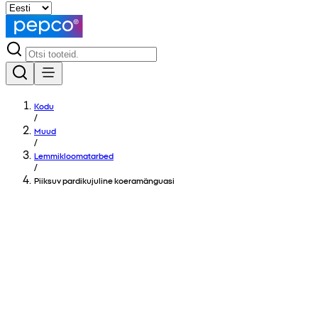
Kodu
/
Muud
/
Lemmikloomatarbed
/
Piiksuv pardikujuline koeramänguasi