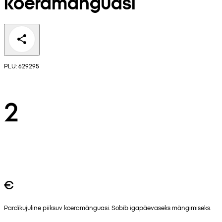
koeramänguasi
PLU: 629295
2
€
Pardikujuline piiksuv koeramänguasi. Sobib igapäevaseks mängimiseks.