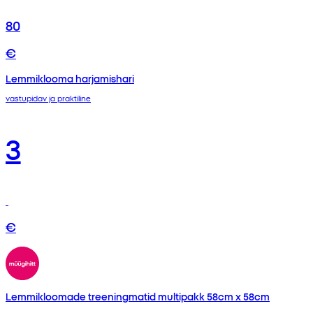
80
€
Lemmiklooma harjamishari
vastupidav ja praktiline
3
€
Lemmikloomade treeningmatid multipakk 58cm x 58cm