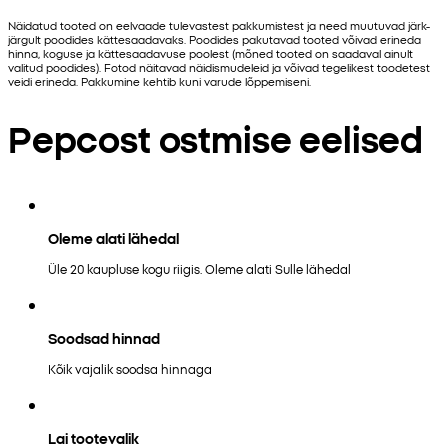
Näidatud tooted on eelvaade tulevastest pakkumistest ja need muutuvad järk-
järgult poodides kättesaadavaks. Poodides pakutavad tooted võivad erineda
hinna, koguse ja kättesaadavuse poolest (mõned tooted on saadaval ainult
valitud poodides). Fotod näitavad näidismudeleid ja võivad tegelikest toodetest
veidi erineda. Pakkumine kehtib kuni varude lõppemiseni.
Pepcost ostmise eelised
Oleme alati lähedal
Üle 20 kaupluse kogu riigis. Oleme alati Sulle lähedal
Soodsad hinnad
Kõik vajalik soodsa hinnaga
Lai tootevalik