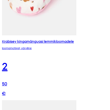
Krabisev kingamänguasi lemmikloomadele
loomamotiivid, värviline
2
50
€