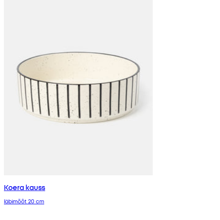
Koera kauss
läbimõõt 20 cm