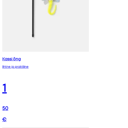
Kassi õng
lihtne ja praktiline
1
50
€