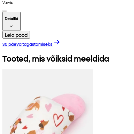
Värvid
Detailid
Leia pood
30 päeva tagastamiseks
Tooted, mis võiksid meeldida