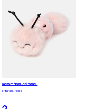
Kassimänguasi madu
erinevad, roosa
2