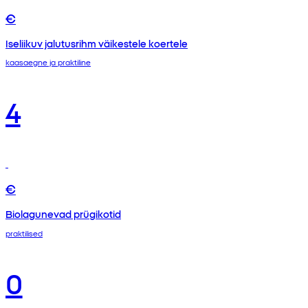
€
Iseliikuv jalutusrihm väikestele koertele
kaasaegne ja praktiline
4
€
Biolagunevad prügikotid
praktilised
0