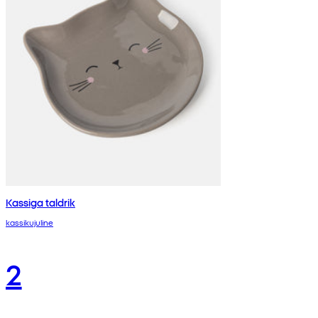
Kassiga taldrik
kassikujuline
2